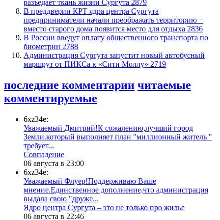
разъедает ткань жизни Сургута
2879
​В преддверии КРТ ядра центра Сургута
предприниматели начали преображать территорию −
вместо старого дома появится место для отдыха
2836
В России введут оплату общественного транспорта по
биометрии
2788
​Администрация Сургута запустит новый автобусный
маршрут от ПИКСа к «Сити Моллу»
2719
последние комментарии
читаемые
комментируемые
6xz34e:
Уважаемый Дмитрий!К сожалению,лучший город
Земли.который выполняет план "миллионный житель "
требует...
​Совпадение
06 августа в 23:00
6xz34e:
Уважаемый Флуер!Поддерживаю Ваше
мнение.Единственное дополнение,что администрация
выдала свою "друже...
​Ядро центра Сургута ‒ это не только про жилье
06 августа в 22:46