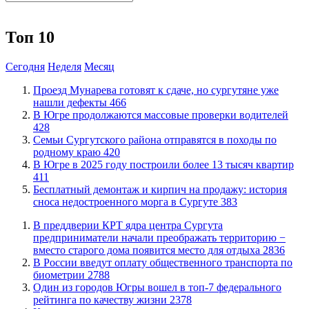
Топ 10
Сегодня
Неделя
Месяц
​Проезд Мунарева готовят к сдаче, но сургутяне уже
нашли дефекты
466
​В Югре продолжаются массовые проверки водителей
428
​Семьи Сургутского района отправятся в походы по
родному краю
420
​В Югре в 2025 году построили более 13 тысяч квартир
411
​Бесплатный демонтаж и кирпич на продажу: история
сноса недостроенного морга в Сургуте
383
​В преддверии КРТ ядра центра Сургута
предприниматели начали преображать территорию −
вместо старого дома появится место для отдыха
2836
В России введут оплату общественного транспорта по
биометрии
2788
Один из городов Югры вошел в топ-7 федерального
рейтинга по качеству жизни
2378