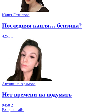
Юлия Латипова
​Последняя капля… бензина?
4251
1
Антонина Арямова
​Нет времени на подумать
9458
2
Вход на сайт