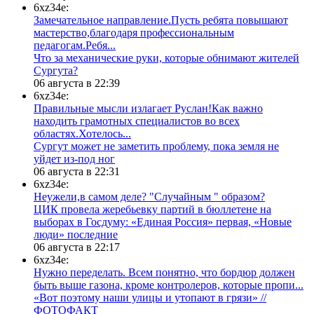
6xz34e:
Замечательное направление.Пусть ребята повышают
мастерство,благодаря профессиональным
педагогам.Ребя...
​Что за механические руки, которые обнимают жителей
Сургута?
06 августа в 22:39
6xz34e:
Правильные мысли излагает Руслан!Как важно
находить грамотных специалистов во всех
областях.Хотелось...
Сургут может не заметить проблему, пока земля не
уйдет из-под ног
06 августа в 22:31
6xz34e:
Неужели,в самом деле? "Случайным " образом?
ЦИК провела жеребьевку партий в бюллетене на
выборах в Госдуму: «Единая Россия» первая, «Новые
люди» последние
06 августа в 22:17
6xz34e:
Нужно переделать. Всем понятно, что бордюр должен
быть выше газона, кроме контролеров, которые пропи...
«Вот поэтому наши улицы и утопают в грязи» //
ФОТОФАКТ