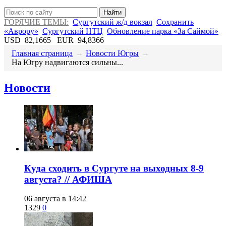
Найти
ГОРЯЧИЕ ТЕМЫ:
Сургутский ж/д вокзал
Сохранить
«Аврору»
Сургутский НТЦ
Обновление парка «За Саймой»
USD
82,1665
EUR
94,8366
Главная страница
→
Новости Югры
→
На Югру надвигаются сильны...
Новости
​Куда сходить в Сургуте на выходных 8-9
августа? // АФИША
06 августа в 14:42
1329
0