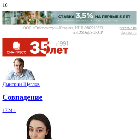
16+
ООО «Сибпромстрой-Югория», ИНН 8602219323
реклама на
erid:2SDnjeSGKGP
siapress.ru
Дмитрий Щеглов
​Совпадение
1724
1