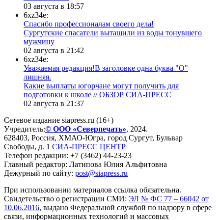
03 августа в 18:57
6xz34e:
Спасибо профессионалам своего дела!
Сургутские спасатели вытащили из воды тонувшего
мужчину
02 августа в 21:42
6xz34e:
Уважаемая редакция!В заголовке одна буква "О"
лишняя.
Какие выплаты югорчане могут получить для
подготовки к школе // ОБЗОР СИА-ПРЕСС
02 августа в 21:37
Сетевое издание siapress.ru (16+)
Учредитель:
© ООО «Северпечать»
, 2024.
628403
,
Россия
,
ХМАО-Югра
, город
Сургут
,
Бульвар
Свободы, д. 1
СИА-ПРЕСС ЦЕНТР
Телефон редакции:
+7 (3462) 44-23-23
Главный редактор: Латипова Юлия Альфитовна
Дежурный по сайту:
post@siapress.ru
При использовании материалов ссылка обязательна.
Свидетельство о регистрации СМИ:
ЭЛ № ФС 77 – 66042 от
10.06.2016
, выдано Федеральной службой по надзору в сфере
связи, информационных технологий и массовых