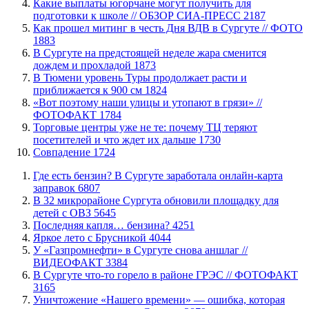
Какие выплаты югорчане могут получить для
подготовки к школе // ОБЗОР СИА-ПРЕСС
2187
Как прошел митинг в честь Дня ВДВ в Сургуте // ФОТО
1883
В Сургуте на предстоящей неделе жара сменится
дождем и прохладой
1873
В Тюмени уровень Туры продолжает расти и
приближается к 900 см
1824
«Вот поэтому наши улицы и утопают в грязи» //
ФОТОФАКТ
1784
Торговые центры уже не те: почему ТЦ теряют
посетителей и что ждет их дальше
1730
​Совпадение
1724
​Где есть бензин? В Сургуте заработала онлайн-карта
заправок
6807
В 32 микрорайоне Сургута обновили площадку для
детей с ОВЗ
5645
​Последняя капля… бензина?
4251
Яркое лето с Брусникой
4044
У «Газпромнефти» в Сургуте снова аншлаг //
ВИДЕОФАКТ
3384
​В Сургуте что-то горело в районе ГРЭС // ФОТОФАКТ
3165
​Уничтожение «Нашего времени» — ошибка, которая