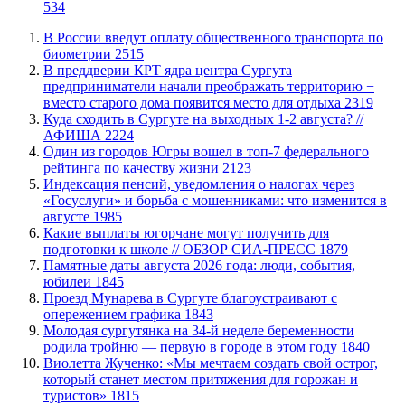
534
В России введут оплату общественного транспорта по
биометрии
2515
​В преддверии КРТ ядра центра Сургута
предприниматели начали преображать территорию −
вместо старого дома появится место для отдыха
2319
​Куда сходить в Сургуте на выходных 1-2 августа? //
АФИША
2224
Один из городов Югры вошел в топ-7 федерального
рейтинга по качеству жизни
2123
​Индексация пенсий, уведомления о налогах через
«Госуслуги» и борьба с мошенниками: что изменится в
августе
1985
Какие выплаты югорчане могут получить для
подготовки к школе // ОБЗОР СИА-ПРЕСС
1879
​Памятные даты августа 2026 года: люди, события,
юбилеи
1845
​Проезд Мунарева в Сургуте благоустраивают с
опережением графика
1843
Молодая сургутянка на 34-й неделе беременности
родила тройню — первую в городе в этом году
1840
Виолетта Жученко: «Мы мечтаем создать свой острог,
который станет местом притяжения для горожан и
туристов»
1815