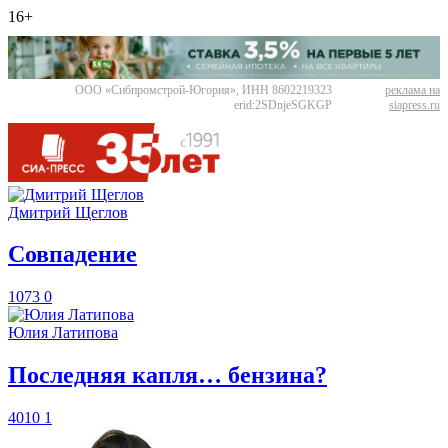
16+
ООО «Сибпромстрой-Югория», ИНН 8602219323
реклама на
erid:2SDnjeSGKGP
siapress.ru
Дмитрий Щеглов
​Совпадение
1073
0
Юлия Латипова
​Последняя капля… бензина?
4010
1