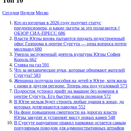
Топ 10
Сегодня
Неделя
Месяц
Кто из югорчан в 2026 году получит статус
предпенсионера, и какие льготы за это полагаются //
ОБЗОР СИА-ПРЕСС
686
Власти Югры вновь пытаются продать недостроенный
офис Газпрома в центре Сургута — цена вопроса почти
миллиард
680
​Умерла заслуженный деятель культуры Югры София
Король
662
Ставка на газ
591
​Что за механические руки, которые обнимают жителей
Сургута?
583
Женщина получала пособия на детей в Югре, хотя жила
с ними в другом регионе. Теперь она под уголовкой
573
Подросток устроил дрифт на машине без номеров в
центре Сургута. Его быстро нашла полиция
572
В Югре нельзя будет строить любые здания в зонах, до
которых дотягиваются паводки
552
На фоне повышения смертности на дорогах власти
Югры закупят и установят массу новых камер
548
В Сургуте нарушение правил парковки остается самым
популярным поводом для административных штрафов