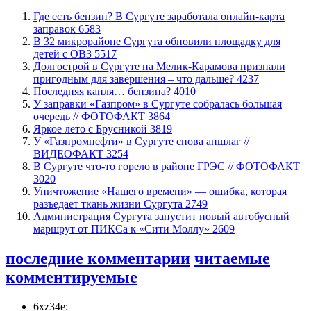
​Где есть бензин? В Сургуте заработала онлайн-карта
заправок
6583
В 32 микрорайоне Сургута обновили площадку для
детей с ОВЗ
5517
​Долгострой в Сургуте на Мелик-Карамова признали
пригодным для завершения ‒ что дальше?
4237
​Последняя капля… бензина?
4010
​У заправки «Газпром» в Сургуте собралась большая
очередь // ФОТОФАКТ
3864
Яркое лето с Брусникой
3819
У «Газпромнефти» в Сургуте снова аншлаг //
ВИДЕОФАКТ
3254
​В Сургуте что-то горело в районе ГРЭС // ФОТОФАКТ
3020
​Уничтожение «Нашего времени» — ошибка, которая
разъедает ткань жизни Сургута
2749
​Администрация Сургута запустит новый автобусный
маршрут от ПИКСа к «Сити Моллу»
2609
последние комментарии
читаемые
комментируемые
6xz34e: