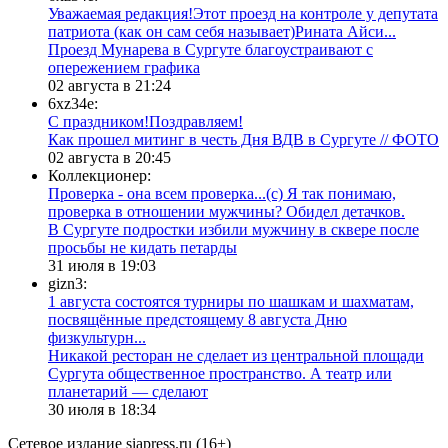
Уважаемая редакция!Этот проезд на контроле у депутата
патриота (как он сам себя называет)Рината Айси...
​Проезд Мунарева в Сургуте благоустраивают с
опережением графика
02 августа в 21:24
6xz34e:
С праздником!Поздравляем!
Как прошел митинг в честь Дня ВДВ в Сургуте // ФОТО
02 августа в 20:45
Коллекционер:
Проверка - она всем проверка...(с) Я так понимаю,
проверка в отношении мужчины? Обидел детачков.
В Сургуте подростки избили мужчину в сквере после
просьбы не кидать петарды
31 июля в 19:03
gizn3:
1 августа состоятся турниры по шашкам и шахматам,
посвящённые предстоящему 8 августа Дню
физкультурн...
​Никакой ресторан не сделает из центральной площади
Сургута общественное пространство. А театр или
планетарий — сделают
30 июля в 18:34
Сетевое издание siapress.ru (16+)