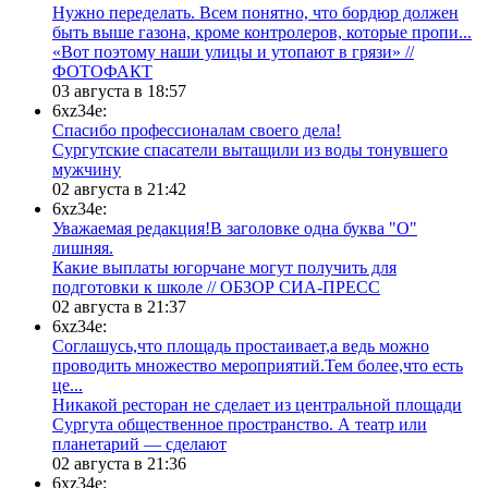
Нужно переделать. Всем понятно, что бордюр должен
быть выше газона, кроме контролеров, которые пропи...
«Вот поэтому наши улицы и утопают в грязи» //
ФОТОФАКТ
03 августа в 18:57
6xz34e:
Спасибо профессионалам своего дела!
Сургутские спасатели вытащили из воды тонувшего
мужчину
02 августа в 21:42
6xz34e:
Уважаемая редакция!В заголовке одна буква "О"
лишняя.
Какие выплаты югорчане могут получить для
подготовки к школе // ОБЗОР СИА-ПРЕСС
02 августа в 21:37
6xz34e:
Соглашусь,что площадь простаивает,а ведь можно
проводить множество мероприятий.Тем более,что есть
це...
​Никакой ресторан не сделает из центральной площади
Сургута общественное пространство. А театр или
планетарий — сделают
02 августа в 21:36
6xz34e: