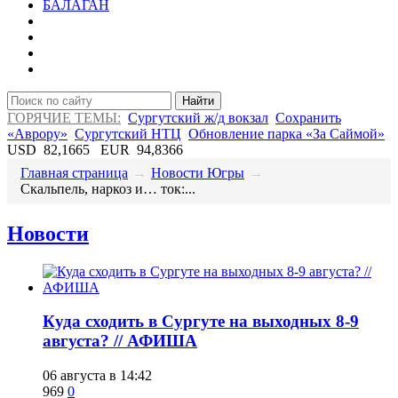
БАЛАГАН
Найти
ГОРЯЧИЕ ТЕМЫ:
Сургутский ж/д вокзал
Сохранить
«Аврору»
Сургутский НТЦ
Обновление парка «За Саймой»
USD
82,1665
EUR
94,8366
Главная страница
→
Новости Югры
→
​Скальпель, наркоз и… ток:...
Новости
​Куда сходить в Сургуте на выходных 8-9
августа? // АФИША
06 августа в 14:42
969
0