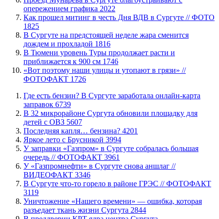
опережением графика
2022
Как прошел митинг в честь Дня ВДВ в Сургуте // ФОТО
1825
В Сургуте на предстоящей неделе жара сменится
дождем и прохладой
1816
В Тюмени уровень Туры продолжает расти и
приближается к 900 см
1746
«Вот поэтому наши улицы и утопают в грязи» //
ФОТОФАКТ
1726
​Где есть бензин? В Сургуте заработала онлайн-карта
заправок
6739
В 32 микрорайоне Сургута обновили площадку для
детей с ОВЗ
5607
​Последняя капля… бензина?
4201
Яркое лето с Брусникой
3994
​У заправки «Газпром» в Сургуте собралась большая
очередь // ФОТОФАКТ
3961
У «Газпромнефти» в Сургуте снова аншлаг //
ВИДЕОФАКТ
3346
​В Сургуте что-то горело в районе ГРЭС // ФОТОФАКТ
3119
​Уничтожение «Нашего времени» — ошибка, которая
разъедает ткань жизни Сургута
2844
​В преддверии КРТ ядра центра Сургута