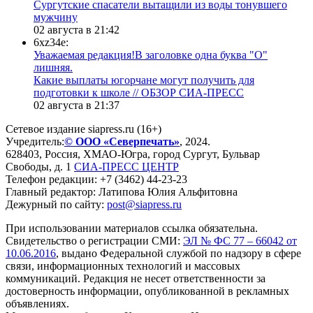
Сургутские спасатели вытащили из воды тонувшего
мужчину
02 августа в 21:42
6xz34e:
Уважаемая редакция!В заголовке одна буква "О"
лишняя.
Какие выплаты югорчане могут получить для
подготовки к школе // ОБЗОР СИА-ПРЕСС
02 августа в 21:37
Сетевое издание siapress.ru (16+)
Учредитель:
© ООО «Северпечать»
, 2024.
628403
,
Россия
,
ХМАО-Югра
, город
Сургут
,
Бульвар
Свободы, д. 1
СИА-ПРЕСС ЦЕНТР
Телефон редакции:
+7 (3462) 44-23-23
Главный редактор: Латипова Юлия Альфитовна
Дежурный по сайту:
post@siapress.ru
При использовании материалов ссылка обязательна.
Свидетельство о регистрации СМИ:
ЭЛ № ФС 77 – 66042 от
10.06.2016
, выдано Федеральной службой по надзору в сфере
связи, информационных технологий и массовых
коммуникаций. Редакция не несет ответственности за
достоверность информации, опубликованной в рекламных
объявлениях.