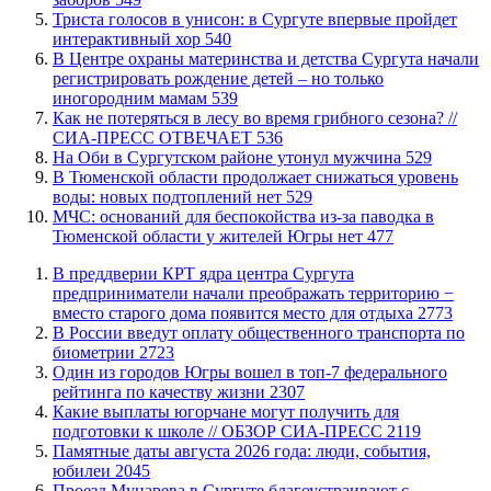
​Триста голосов в унисон: в Сургуте впервые пройдет
интерактивный хор
540
​В Центре охраны материнства и детства Сургута начали
регистрировать рождение детей – но только
иногородним мамам
539
​Как не потеряться в лесу во время грибного сезона? //
СИА-ПРЕСС ОТВЕЧАЕТ
536
​На Оби в Сургутском районе утонул мужчина
529
​В Тюменской области продолжает снижаться уровень
воды: новых подтоплений нет
529
​МЧС: оснований для беспокойства из-за паводка в
Тюменской области у жителей Югры нет
477
​В преддверии КРТ ядра центра Сургута
предприниматели начали преображать территорию −
вместо старого дома появится место для отдыха
2773
В России введут оплату общественного транспорта по
биометрии
2723
Один из городов Югры вошел в топ-7 федерального
рейтинга по качеству жизни
2307
Какие выплаты югорчане могут получить для
подготовки к школе // ОБЗОР СИА-ПРЕСС
2119
​Памятные даты августа 2026 года: люди, события,
юбилеи
2045
​Проезд Мунарева в Сургуте благоустраивают с