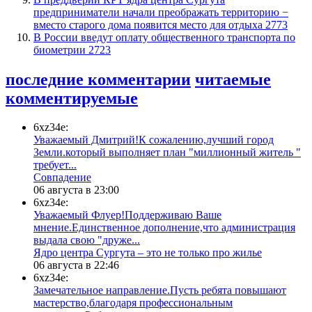
предприниматели начали преображать территорию −
вместо старого дома появится место для отдыха
2773
В России введут оплату общественного транспорта по
биометрии
2723
последние комментарии
читаемые
комментируемые
6xz34e:
Уважаемый Дмитрий!К сожалению,лучший город
Земли.который выполняет план "миллионный житель "
требует...
​Совпадение
06 августа в 23:00
6xz34e:
Уважаемый Флуер!Поддерживаю Ваше
мнение.Единственное дополнение,что администрация
выдала свою "друже...
​Ядро центра Сургута ‒ это не только про жилье
06 августа в 22:46
6xz34e:
Замечательное направление.Пусть ребята повышают
мастерство,благодаря профессиональным