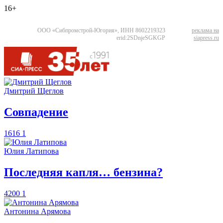
16+
ООО «Сибпромстрой-Югория», ИНН 8602219323
реклама на
erid:2SDnjeSGKGP
siapress.ru
Дмитрий Щеглов
​Совпадение
1616
1
Юлия Латипова
​Последняя капля… бензина?
4200
1
Антонина Арямова