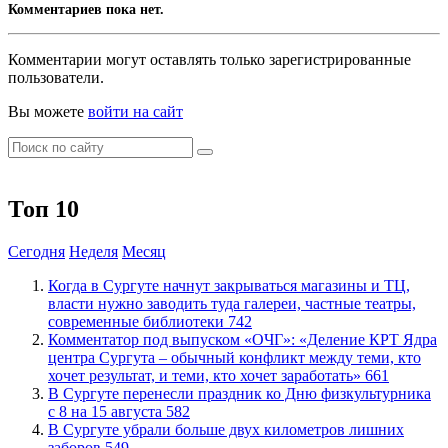
Комментариев пока нет.
Комментарии могут оставлять только зарегистрированные
пользователи.
Вы можете
войти на сайт
Топ 10
Сегодня
Неделя
Месяц
​Когда в Сургуте начнут закрываться магазины и ТЦ,
власти нужно заводить туда галереи, частные театры,
современные библиотеки
742
​Комментатор под выпуском «ОЧГ»: «Деление КРТ Ядра
центра Сургута – обычный конфликт между теми, кто
хочет результат, и теми, кто хочет заработать»
661
​В Сургуте перенесли праздник ко Дню физкультурника
с 8 на 15 августа
582
​В Сургуте убрали больше двух километров лишних
заборов
549