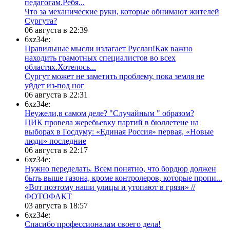
педагогам.Ребя...
​Что за механические руки, которые обнимают жителей
Сургута?
06 августа в 22:39
6xz34e:
Правильные мысли излагает Руслан!Как важно
находить грамотных специалистов во всех
областях.Хотелось...
Сургут может не заметить проблему, пока земля не
уйдет из-под ног
06 августа в 22:31
6xz34e:
Неужели,в самом деле? "Случайным " образом?
ЦИК провела жеребьевку партий в бюллетене на
выборах в Госдуму: «Единая Россия» первая, «Новые
люди» последние
06 августа в 22:17
6xz34e:
Нужно переделать. Всем понятно, что бордюр должен
быть выше газона, кроме контролеров, которые пропи...
«Вот поэтому наши улицы и утопают в грязи» //
ФОТОФАКТ
03 августа в 18:57
6xz34e:
Спасибо профессионалам своего дела!