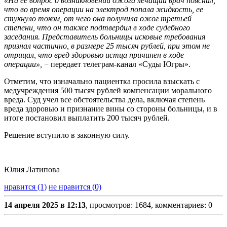
«На ее вопрос о возникновении ожога лечащий врач пояснил,
что во время операции на электрод попала жидкость, ее
стукнуло током, от чего она получила ожог третьей
степени, что он также подтвердил в ходе судебного
заседания. Представитель больницы исковые требования
признал частично, в размере 25 тысяч рублей, при этом не
отрицал, что вред здоровью истца причинен в ходе
операции»,
− передает телеграм-канал «Суды Югры».
Отметим, что изначально пациентка просила взыскать с
медучреждения 500 тысяч рублей компенсации морального
вреда. Суд учел все обстоятельства дела, включая степень
вреда здоровью и признание вины со стороны больницы, и в
итоге постановил выплатить 200 тысяч рублей.
Решение вступило в законную силу.
Юлия Латипова
нравится (1)
не нравится (0)
14 апреля 2025 в 12:13
, просмотров: 1684, комментариев: 0