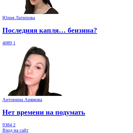
Юлия Латипова
​Последняя капля… бензина?
4089
1
Антонина Арямова
​Нет времени на подумать
9384
2
Вход на сайт