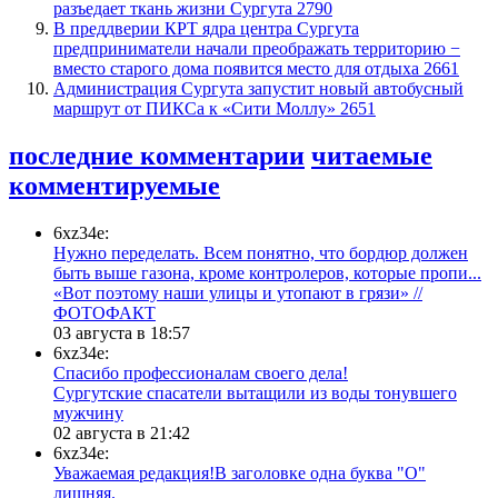
разъедает ткань жизни Сургута
2790
​В преддверии КРТ ядра центра Сургута
предприниматели начали преображать территорию −
вместо старого дома появится место для отдыха
2661
​Администрация Сургута запустит новый автобусный
маршрут от ПИКСа к «Сити Моллу»
2651
последние комментарии
читаемые
комментируемые
6xz34e:
Нужно переделать. Всем понятно, что бордюр должен
быть выше газона, кроме контролеров, которые пропи...
«Вот поэтому наши улицы и утопают в грязи» //
ФОТОФАКТ
03 августа в 18:57
6xz34e:
Спасибо профессионалам своего дела!
Сургутские спасатели вытащили из воды тонувшего
мужчину
02 августа в 21:42
6xz34e:
Уважаемая редакция!В заголовке одна буква "О"
лишняя.