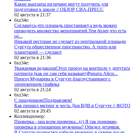
Какие выплаты югорчане могут получить для
подготовки к школе // ОБЗОР СИА-ПРЕСС
02 августа в 21:37
6xz34e:
Соглашусь,что площадь простаивает,а ведь можно
проводить множество мероприятий.Тем более,что есть
це...
​Никакой ресторан не сделает из центральной площади
Сургута общественное пространство. А театр или
планетарий — сделают
02 августа в 21:36
6xz34e:
Уважаемая редакция!Этот проезд на контроле у депутата
патриота (как он сам себя называет)Рината Айси...
​Проезд Мунарева в Сургуте благоустраивают с
опережением графика
02 августа в 21:24
6xz34e:
С праздником!Поздравляем!
Как прошел митинг в честь Дня ВДВ в Сургуте // ФОТО
02 августа в 20:45
Коллекционер:
Проверка - она всем проверка...(с) Я так понимаю,
проверка в отношении мужчины? Обидел детачков.
В Сургуте подростки избили мужчину в сквере после