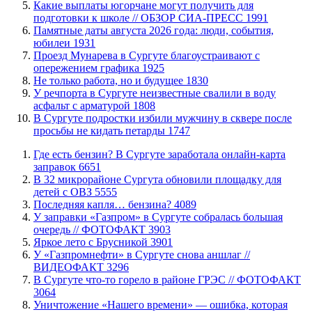
Какие выплаты югорчане могут получить для
подготовки к школе // ОБЗОР СИА-ПРЕСС
1991
​Памятные даты августа 2026 года: люди, события,
юбилеи
1931
​Проезд Мунарева в Сургуте благоустраивают с
опережением графика
1925
​Не только работа, но и будущее
1830
​У речпорта в Сургуте неизвестные свалили в воду
асфальт с арматурой
1808
В Сургуте подростки избили мужчину в сквере после
просьбы не кидать петарды
1747
​Где есть бензин? В Сургуте заработала онлайн-карта
заправок
6651
В 32 микрорайоне Сургута обновили площадку для
детей с ОВЗ
5555
​Последняя капля… бензина?
4089
​У заправки «Газпром» в Сургуте собралась большая
очередь // ФОТОФАКТ
3903
Яркое лето с Брусникой
3901
У «Газпромнефти» в Сургуте снова аншлаг //
ВИДЕОФАКТ
3296
​В Сургуте что-то горело в районе ГРЭС // ФОТОФАКТ
3064
​Уничтожение «Нашего времени» — ошибка, которая