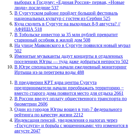
выборах в Госдуму: «Единая Россия» первая, «Новые
люди» последние
537
В Сургутском районе пройдет большой фестиваль
национальных культур с гостем из Сербии
525
​Куда сходить в Сургуте на выходных 8-9 августа? //
АФИША
518
В Тобольске инвестор за 35 млн рублей превратит
старинный особняк в жилой дом
508
​На улице Маяковского в Сургуте появился новый мурал
502
Именитые музыканты дадут концерты в отдаленных
поселениях Югры — туда даже добраться непросто
502
В Югре специалисты начали ежедневный мониторинг
Иртыша из-за перегрева воды
488
​В преддверии КРТ ядра центра Сургута
предприниматели начали преображать территорию −
вместо старого дома появится место для отдыха
2661
В России введут оплату общественного транспорта по
биометрии
2606
Один из городов Югры вошел в топ-7 федерального
рейтинга по качеству жизни
2212
​Индексация пенсий, уведомления о налогах через
«Госуслуги» и борьба с мошенниками: что изменится в
августе
2047