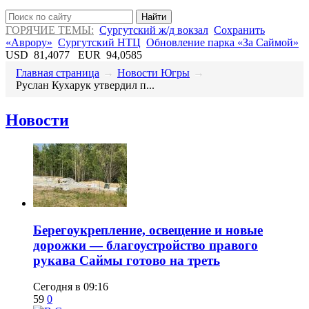
Найти
ГОРЯЧИЕ ТЕМЫ:
Сургутский ж/д вокзал
Сохранить
«Аврору»
Сургутский НТЦ
Обновление парка «За Саймой»
USD
81,4077
EUR
94,0585
Главная страница
→
Новости Югры
→
​Руслан Кухарук утвердил п...
Новости
Берегоукрепление, освещение и новые
дорожки — благоустройство правого
рукава Саймы готово на треть
Сегодня в 09:16
59
0