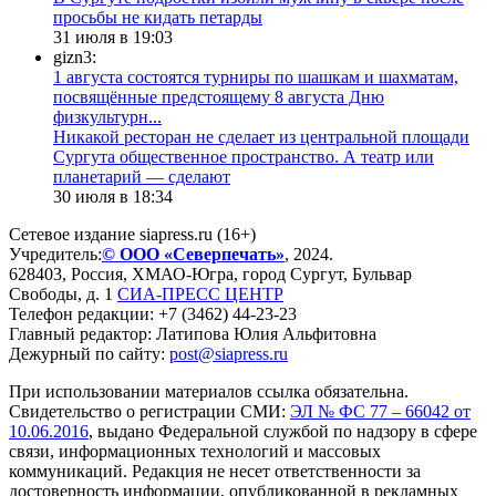
просьбы не кидать петарды
31 июля в 19:03
gizn3:
1 августа состоятся турниры по шашкам и шахматам,
посвящённые предстоящему 8 августа Дню
физкультурн...
​Никакой ресторан не сделает из центральной площади
Сургута общественное пространство. А театр или
планетарий — сделают
30 июля в 18:34
Сетевое издание siapress.ru (16+)
Учредитель:
© ООО «Северпечать»
, 2024.
628403
,
Россия
,
ХМАО-Югра
, город
Сургут
,
Бульвар
Свободы, д. 1
СИА-ПРЕСС ЦЕНТР
Телефон редакции:
+7 (3462) 44-23-23
Главный редактор: Латипова Юлия Альфитовна
Дежурный по сайту:
post@siapress.ru
При использовании материалов ссылка обязательна.
Свидетельство о регистрации СМИ:
ЭЛ № ФС 77 – 66042 от
10.06.2016
, выдано Федеральной службой по надзору в сфере
связи, информационных технологий и массовых
коммуникаций. Редакция не несет ответственности за
достоверность информации, опубликованной в рекламных