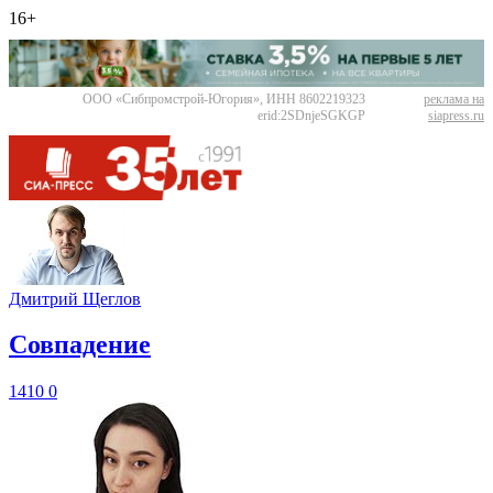
16+
ООО «Сибпромстрой-Югория», ИНН 8602219323
реклама на
erid:2SDnjeSGKGP
siapress.ru
Дмитрий Щеглов
​Совпадение
1410
0