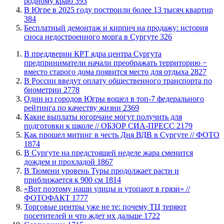
родному краю
393
​В Югре в 2025 году построили более 13 тысяч квартир
384
​Бесплатный демонтаж и кирпич на продажу: история
сноса недостроенного морга в Сургуте
326
​В преддверии КРТ ядра центра Сургута
предприниматели начали преображать территорию −
вместо старого дома появится место для отдыха
2827
В России введут оплату общественного транспорта по
биометрии
2778
Один из городов Югры вошел в топ-7 федерального
рейтинга по качеству жизни
2369
Какие выплаты югорчане могут получить для
подготовки к школе // ОБЗОР СИА-ПРЕСС
2179
Как прошел митинг в честь Дня ВДВ в Сургуте // ФОТО
1874
В Сургуте на предстоящей неделе жара сменится
дождем и прохладой
1867
В Тюмени уровень Туры продолжает расти и
приближается к 900 см
1814
«Вот поэтому наши улицы и утопают в грязи» //
ФОТОФАКТ
1777
Торговые центры уже не те: почему ТЦ теряют
посетителей и что ждет их дальше
1722