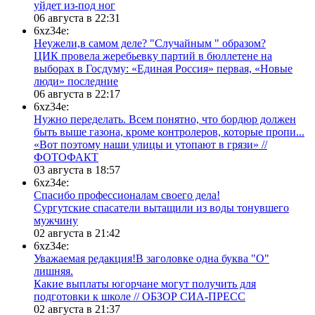
уйдет из-под ног
06 августа в 22:31
6xz34e:
Неужели,в самом деле? "Случайным " образом?
ЦИК провела жеребьевку партий в бюллетене на
выборах в Госдуму: «Единая Россия» первая, «Новые
люди» последние
06 августа в 22:17
6xz34e:
Нужно переделать. Всем понятно, что бордюр должен
быть выше газона, кроме контролеров, которые пропи...
«Вот поэтому наши улицы и утопают в грязи» //
ФОТОФАКТ
03 августа в 18:57
6xz34e:
Спасибо профессионалам своего дела!
Сургутские спасатели вытащили из воды тонувшего
мужчину
02 августа в 21:42
6xz34e:
Уважаемая редакция!В заголовке одна буква "О"
лишняя.
Какие выплаты югорчане могут получить для
подготовки к школе // ОБЗОР СИА-ПРЕСС
02 августа в 21:37