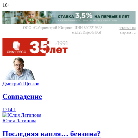
16+
ООО «Сибпромстрой-Югория», ИНН 8602219323
реклама на
erid:2SDnjeSGKGP
siapress.ru
Дмитрий Щеглов
​Совпадение
1714
1
Юлия Латипова
​Последняя капля… бензина?