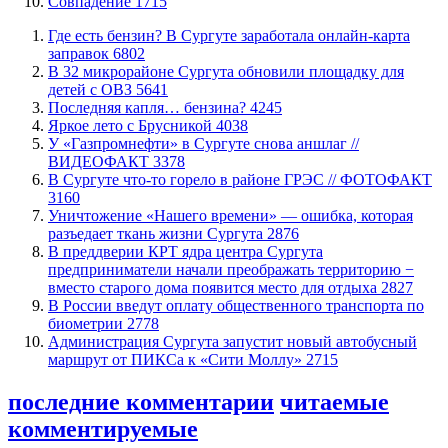
​Совпадение
1715
​Где есть бензин? В Сургуте заработала онлайн-карта
заправок
6802
В 32 микрорайоне Сургута обновили площадку для
детей с ОВЗ
5641
​Последняя капля… бензина?
4245
Яркое лето с Брусникой
4038
У «Газпромнефти» в Сургуте снова аншлаг //
ВИДЕОФАКТ
3378
​В Сургуте что-то горело в районе ГРЭС // ФОТОФАКТ
3160
​Уничтожение «Нашего времени» — ошибка, которая
разъедает ткань жизни Сургута
2876
​В преддверии КРТ ядра центра Сургута
предприниматели начали преображать территорию −
вместо старого дома появится место для отдыха
2827
В России введут оплату общественного транспорта по
биометрии
2778
​Администрация Сургута запустит новый автобусный
маршрут от ПИКСа к «Сити Моллу»
2715
последние комментарии
читаемые
комментируемые