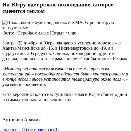
На Югру идет резкое похолодание, которое
сменится теплом
Фото: «Стройкомплекс Югры» / t.me
Завтра, 22 ноября, в Югре ожидается усиление морозов ‒ в
Ханты-Мансийске до -15, в Нижневартовске до -19, а в
Сургуте до -20 градусов. Однако, похолодание будет не
долгим, говорится в телеграм-канале «Стройкомплекс Югры».
«
Некоторый оптимизм вселяют все те же прогнозы
метостанций – похолодание обещает быть краткосрочным и
в конце недели вновь установится температура около ноля
», ‒
указали в сообщении.
Есть вероятность, что наступившая зима в Югре станет одной
из самых теплых за последние годы.
Антонина Арямова
нравится (3)
не нравится (0)