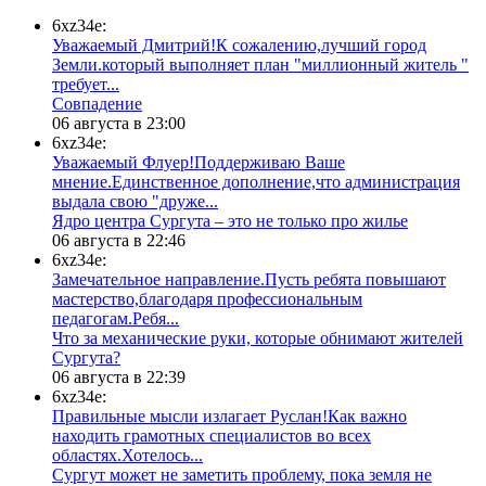
6xz34e:
Уважаемый Дмитрий!К сожалению,лучший город
Земли.который выполняет план "миллионный житель "
требует...
​Совпадение
06 августа в 23:00
6xz34e:
Уважаемый Флуер!Поддерживаю Ваше
мнение.Единственное дополнение,что администрация
выдала свою "друже...
​Ядро центра Сургута ‒ это не только про жилье
06 августа в 22:46
6xz34e:
Замечательное направление.Пусть ребята повышают
мастерство,благодаря профессиональным
педагогам.Ребя...
​Что за механические руки, которые обнимают жителей
Сургута?
06 августа в 22:39
6xz34e:
Правильные мысли излагает Руслан!Как важно
находить грамотных специалистов во всех
областях.Хотелось...
Сургут может не заметить проблему, пока земля не