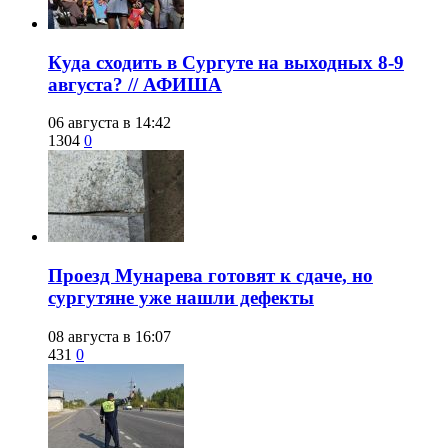
​Куда сходить в Сургуте на выходных 8-9
августа? // АФИША
06 августа в 14:42
1304
0
​Проезд Мунарева готовят к сдаче, но
сургутяне уже нашли дефекты
08 августа в 16:07
431
0