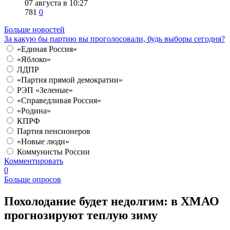
07 августа в 10:27
781
0
Больше новостей
За какую бы партию вы проголосовали, будь выборы сегодня?
«Единая Россия»
«Яблоко»
ЛДПР
«Партия прямой демократии»
РЭП «Зеленые»
«Справедливая Россия»
«Родина»
КПРФ
Партия пенсионеров
«Новые люди»
Коммунисты России
Комментировать
0
Больше опросов
​Похолодание будет недолгим: в ХМАО
прогнозируют теплую зиму