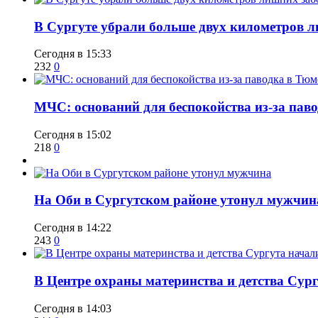
​В Сургуте убрали больше двух километров 
Сегодня в 15:33
232
0
​МЧС: оснований для беспокойства из-за пав
Сегодня в 15:02
218
0
​На Оби в Сургутском районе утонул мужчин
Сегодня в 14:22
243
0
​В Центре охраны материнства и детства Сур
Сегодня в 14:03