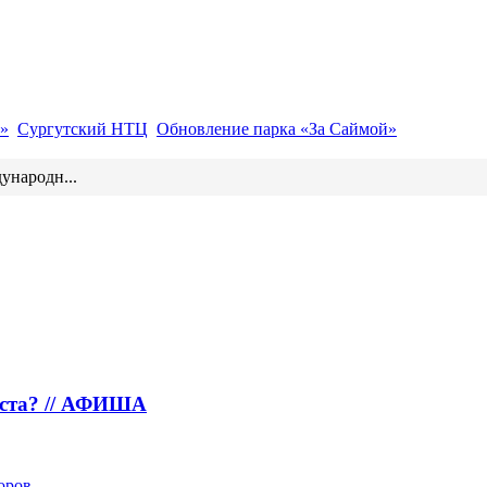
»
Сургутский НТЦ
Обновление парка «За Саймой»
ународн...
густа? // АФИША