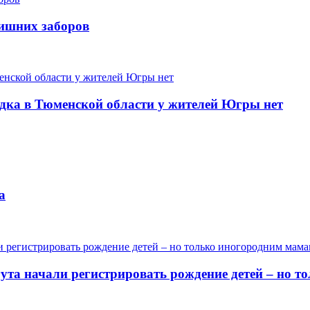
лишних заборов
одка в Тюменской области у жителей Югры нет
а
гута начали регистрировать рождение детей – но 