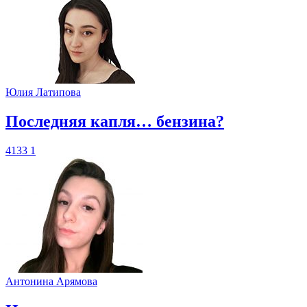
Юлия Латипова
​Последняя капля… бензина?
4133
1
Антонина Арямова