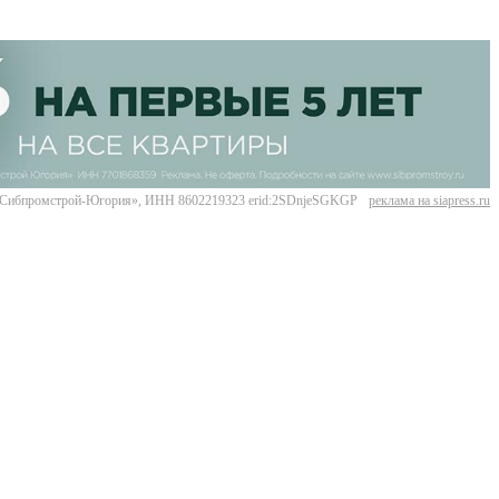
Сибпромстрой-Югория», ИНН 8602219323 erid:2SDnjeSGKGP
реклама на siapress.ru