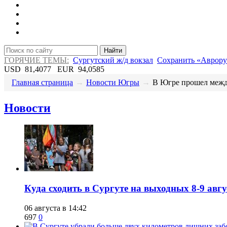
Найти
ГОРЯЧИЕ ТЕМЫ:
Сургутский ж/д вокзал
Сохранить «Аврору
USD
81,4077
EUR
94,0585
Главная страница
→
Новости Югры
→
​В Югре прошел межд
Новости
​Куда сходить в Сургуте на выходных 8-9 ав
06 августа в 14:42
697
0