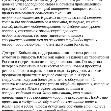
добыче углеводородного сырья и объемам промышленной
продукции.
«У нас есть ряд инициатив, которые сегодня
прорабатываются совместно с нашими
недропользователями. В рамках встречи со своей стороны
хотели бы представить вам проекты, которые, на наш
взгляд, позволят модернизировать на федеральном уровне
вопросы, связанные с организацией процесса
недропользования, его лицензирования, а также
совершенствования мер по освоению труднодоступных
территорий регионов»
, – отметил Руслан Кухарук.
Дмитрий Кобылкин, поддерживая инициативы региона,
отметил значимость Югры как одной из ключевых территорий
России в сфере экологии и недропользования. Он выразил
интерес к развитию Арктической зоны и новым проектам
региона в части охраны лесов и водных ресурсов, а также
предложил провести выездное совещание в Югре в
следующем году для более детального обсуждения:
«С
вашими коллегами мы уже успели обсудить проекты, которые
реализуются в Югре в сфере охраны, защиты и
воспроизводства лесов. Хочу отметить, что в этом
направлении у вас работают хорошие программы. Предлагаю
провести в следующем году выездное совещание нашего
Комитета в Югре, чтобы детальнее обсудить это и другие
направления нашей совместной работы»
, – подчеркнул