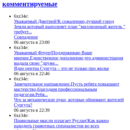
комментируемые
6xz34e:
Уважаемый Дмитрий!К сожалению,лучший город
Земли.который выполняет план "миллионный житель "
требует...
​Совпадение
06 августа в 23:00
6xz34e:
Уважаемый Флуер!Поддерживаю Ваше
мнение.Единственное дополнение,что администрация
выдала свою "друже...
​Ядро центра Сургута ‒ это не только про жилье
06 августа в 22:46
6xz34e:
Замечательное направление.Пусть ребята повышают
мастерство,благодаря профессиональным
педагогам.Ребя...
​Что за механические руки, которые обнимают жителей
Сургута?
06 августа в 22:39
6xz34e:
Правильные мысли излагает Руслан!Как важно
находить грамотных специалистов во всех