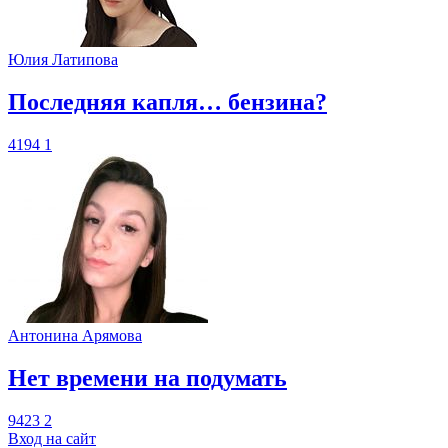
Юлия Латипова
​Последняя капля… бензина?
4194
1
Антонина Арямова
​Нет времени на подумать
9423
2
Вход на сайт