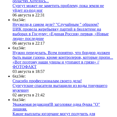
областях.Хотелось...
Сургут может не заметить проблему, пока земля не
уйдет из-под ног
06 августа в 22:31
6xz34e:
Неужели,в самом деле? "Случайным " образом?
ЦИК провела жеребьевку партий в бюллетене на
выборах в Госдуму: «Единая Россия» первая, «Новые
люди» последние
06 августа в 22:17
6xz34e:
Нужно переделать. Всем понятно, что бордюр должен
быть выше газона, кроме контролеров, которые пропи...
«Вот поэтому наши улицы и утопают в грязи» //
ФОТОФАКТ
03 августа в 18:57
6xz34e:
Спасибо профессионалам своего дела!
Сургутские спасатели вытащили из воды тонувшего
мужчину
02 августа в 21:42
6xz34e:
Уважаемая редакция!В заголовке одна буква "О"
лишняя.
Какие выплаты югорчане могут получить для