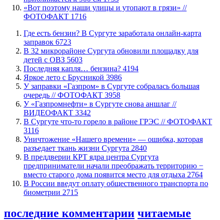
«Вот поэтому наши улицы и утопают в грязи» //
ФОТОФАКТ
1716
​Где есть бензин? В Сургуте заработала онлайн-карта
заправок
6723
В 32 микрорайоне Сургута обновили площадку для
детей с ОВЗ
5603
​Последняя капля… бензина?
4194
Яркое лето с Брусникой
3986
​У заправки «Газпром» в Сургуте собралась большая
очередь // ФОТОФАКТ
3958
У «Газпромнефти» в Сургуте снова аншлаг //
ВИДЕОФАКТ
3342
​В Сургуте что-то горело в районе ГРЭС // ФОТОФАКТ
3116
​Уничтожение «Нашего времени» — ошибка, которая
разъедает ткань жизни Сургута
2840
​В преддверии КРТ ядра центра Сургута
предприниматели начали преображать территорию −
вместо старого дома появится место для отдыха
2764
В России введут оплату общественного транспорта по
биометрии
2715
последние комментарии
читаемые