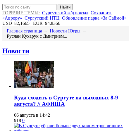
Найти
ГОРЯЧИЕ ТЕМЫ:
Сургутский ж/д вокзал
Сохранить
«Аврору»
Сургутский НТЦ
Обновление парка «За Саймой»
USD
82,1665
EUR
94,8366
Главная страница
→
Новости Югры
→
​Руслан Кухарук с Дмитрием...
Новости
​Куда сходить в Сургуте на выходных 8-9
августа? // АФИША
06 августа в 14:42
918
0