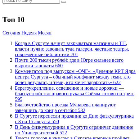
Топ 10
Сегодня
Неделя
Месяц
​Когда в Сургуте начнут закрываться магазины и ТЦ,
власти нужно заводить туда галереи, частные театры,
современные библиотеки
701
​Почти 200 тысяч рублей: где в Югре сильнее всего
выросли зарплаты
660
​Комментатор под выпуском «ОЧГ»: «Деление КРТ Ядра
центра Сургута – обычный конфликт между теми, кто
хочет результат, и теми, кто хочет заработать»
622
Берегоукрепление, освещение и новые дорожки —
благоустройство правого рукава Саймы готово на треть
595
Благоустройство проезда Мунарева планируют
завершить до конца сентября
582
​В Сургуте перенесли праздник ко Дню физкультурника
с 8 на 15 августа
550
​В День физкультурника в Сургуте ограничат движение
по Университетской
522
​Триста голосов в унисон: в Сургуте впервые пройдет