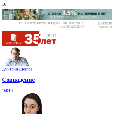
16+
ООО «Сибпромстрой-Югория», ИНН 8602219323
реклама на
erid:2SDnjeSGKGP
siapress.ru
Дмитрий Щеглов
​Совпадение
1604
1