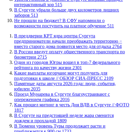
интерактивный хор
515
​В Сургуте убрали больше двух километров лишних
заборов
513
Не прошли на бюджет? В СФУ напомнили о
возможности поступить на платное обучение
511
​В преддверии КРТ ядра центра Сургута
предприниматели начали преображать территорию −
вместо старого дома появится место для отдыха
2764
В России введут оплату общественного транспорта по
биометрии
2715
Один из городов Югры вошел в топ-7 федерального
рейтинга по качеству жизни
2301
Какие выплаты югорчане могут получить для
подготовки к школе // ОБЗОР СИА-ПРЕСС
2109
​Памятные даты августа 2026 года: люди, события,
юбилеи
2035
​Проезд Мунарева в Сургуте благоустраивают с
опережением графика
2016
Как прошел митинг в честь Дня ВДВ в Сургуте // ФОТО
1817
В Сургуте на предстоящей неделе жара сменится
дождем и прохладой
1809
В Тюмени уровень Туры продолжает расти и
приближается к 900 см
1733