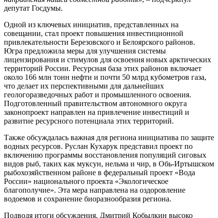
депутат Госдумы.
Одной из ключевых инициатив, представленных на
совещании, стал проект повышения инвестиционной
привлекательности Березовского и Белоярского районов.
Югра предложила меры для улучшения системы
лицензирования и стимулов для освоения новых арктических
территорий России. Ресурсная база этих районов включает
около 166 млн тонн нефти и почти 50 млрд кубометров газа,
что делает их перспективными для дальнейших
геологоразведочных работ и промышленного освоения.
Подготовленный правительством автономного округа
законопроект направлен на привлечение инвестиций и
развитие ресурсного потенциала этих территорий.
Также обсуждалась важная для региона инициатива по защите
водных ресурсов. Руслан Кухарук представил проект по
включению программы восстановления популяций сиговых
видов рыб, таких как муксун, нельма и чир, в Обь-Иртышском
рыбохозяйственном районе в федеральный проект «Вода
России» национального проекта «Экологическое
благополучие». Эта мера направлена на оздоровление
водоемов и сохранение биоразнообразия региона.
Подводя итоги обсуждения, Дмитрий Кобылкин высоко