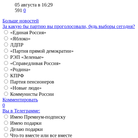
05 августа в 16:29
591
0
Больше новостей
За какую бы партию вы проголосовали, будь выборы сегодня?
«Единая Россия»
«Яблоко»
ЛДПР
«Партия прямой демократии»
РЭП «Зеленые»
«Справедливая Россия»
«Родина»
КПРФ
Партия пенсионеров
«Новые люди»
Коммунисты России
Комментировать
0
Вы в Телеграмме:
Имею Премиум-подписку
Имею подарки
Делаю подарки
Что-то вместе или все вместе