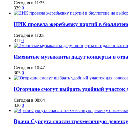
Сегодня в 11:25
339
0
ЦИК провела жеребьевку партий в бюллетене
Сегодня в 11:08
311
0
Именитые музыканты дадут концерты в отда
Сегодня в 10:47
305
0
Югорчане смогут выбрать удобный участок 
Сегодня в 08:04
330
0
​Врачи Сургута спасли трехмесячную девочк