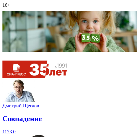
16+
Дмитрий Щеглов
​Совпадение
1173
0