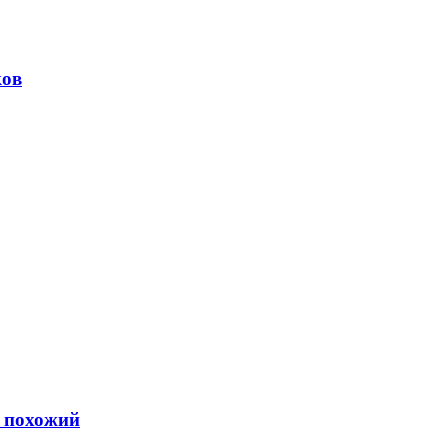
ков
ь похожий