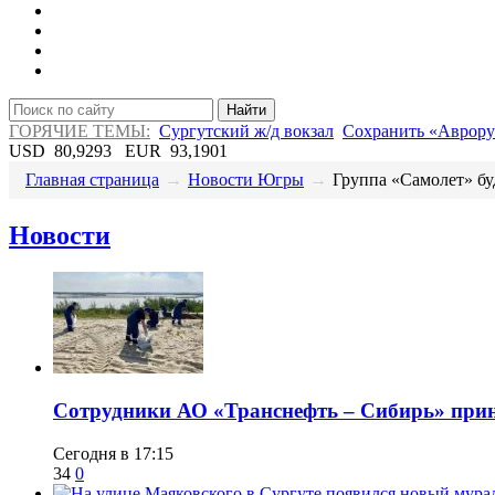
Найти
ГОРЯЧИЕ ТЕМЫ:
Сургутский ж/д вокзал
Сохранить «Аврору
USD
80,9293
EUR
93,1901
Главная страница
→
Новости Югры
→
​Группа «Самолет» буд
Новости
Сотрудники АО «Транснефть – Сибирь» приня
Сегодня в 17:15
34
0