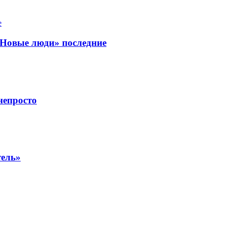
«Новые люди» последние
непросто
тель»