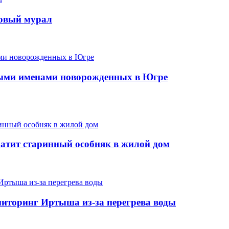
новый мурал
ыми именами новорожденных в Югре
ратит старинный особняк в жилой дом
иторинг Иртыша из-за перегрева воды