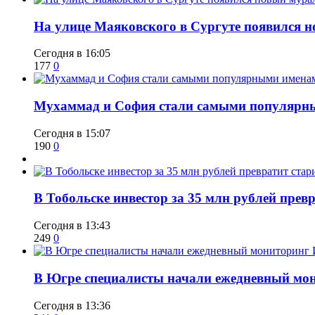
​На улице Маяковского в Сургуте появился 
Сегодня в 16:05
177
0
​Мухаммад и София стали самыми популярн
Сегодня в 15:07
190
0
В Тобольске инвестор за 35 млн рублей прев
Сегодня в 13:43
249
0
В Югре специалисты начали ежедневный мон
Сегодня в 13:36