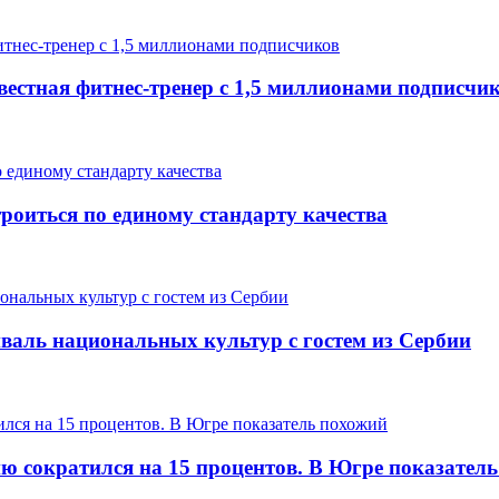
вестная фитнес-тренер с 1,5 миллионами подписчи
роиться по единому стандарту качества
валь национальных культур с гостем из Сербии
ию сократился на 15 процентов. В Югре показател