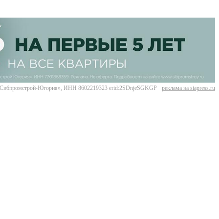
Сибпромстрой-Югория», ИНН 8602219323 erid:2SDnjeSGKGP
реклама на siapress.ru