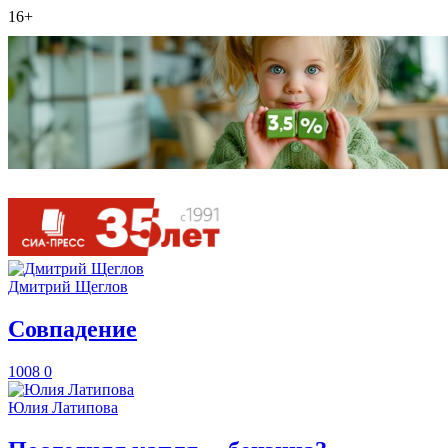
16+
Дмитрий Щеглов
​Совпадение
1008
0
Юлия Латипова