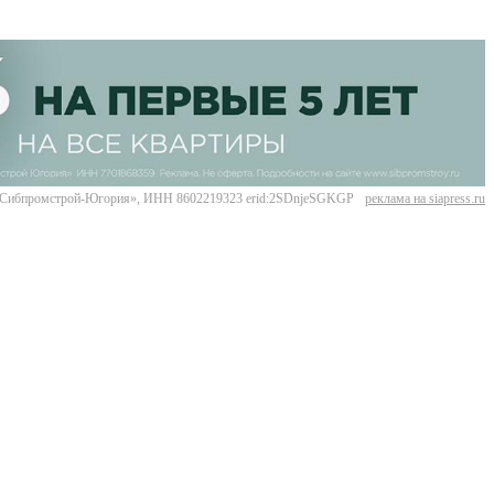
Сибпромстрой-Югория», ИНН 8602219323 erid:2SDnjeSGKGP
реклама на siapress.ru