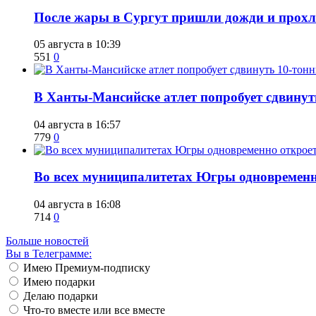
​После жары в Сургут пришли дожди и прохла
05 августа в 10:39
551
0
​В Ханты-Мансийске атлет попробует сдвину
04 августа в 16:57
779
0
Во всех муниципалитетах Югры одновремен
04 августа в 16:08
714
0
Больше новостей
Вы в Телеграмме:
Имею Премиум-подписку
Имею подарки
Делаю подарки
Что-то вместе или все вместе