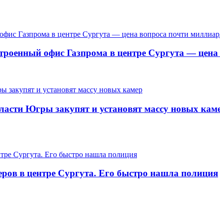
троенный офис Газпрома в центре Сургута — цена
ласти Югры закупят и установят массу новых кам
еров в центре Сургута. Его быстро нашла полиция