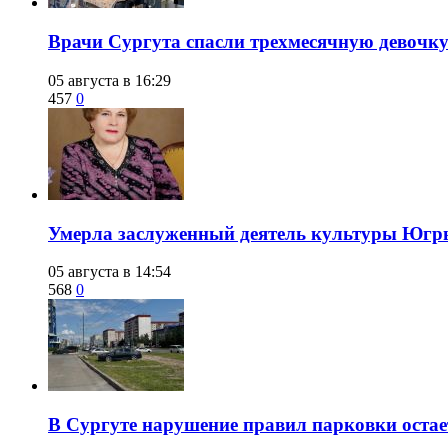
​Врачи Сургута спасли трехмесячную девочк
05 августа в 16:29
457
0
​Умерла заслуженный деятель культуры Юг
05 августа в 14:54
568
0
В Сургуте нарушение правил парковки ост