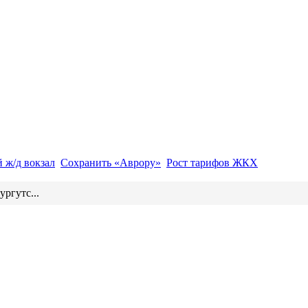
 ж/д вокзал
Сохранить «Аврору»
Рост тарифов ЖКХ
ургутс...