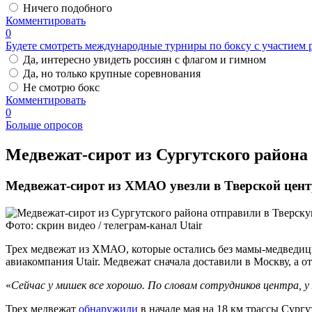
Ничего подобного
Комментировать
0
Будете смотреть международные турниры по боксу с участием 
Да, интересно увидеть россиян с флагом и гимном
Да, но только крупные соревнования
Не смотрю бокс
Комментировать
0
Больше опросов
​Медвежат-сирот из Сургутского района
Медвежат-сирот из ХМАО увезли в Тверской цент
Фото: скрин видео / телеграм-канал Utair
Трех медвежат из ХМАО, которые остались без мамы-медведицы
авиакомпания Utair. Медвежат сначала доставили в Москву, а от
«
Сейчас у мишек все хорошо. По словам сотрудников центра,
Трех медвежат
обнаружили
в начале мая на 18 км трассы Сург