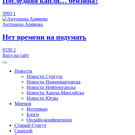
​Последняя капля… бензина?
3993
1
Антонина Арямова
​Нет времени на подумать
9339
2
Вход на сайт
Новости
Новости Сургута
Новости Нижневартовска
Новости Нефтеюганска
Новости Ханты-Мансийска
Новости Югры
Мнения
Интервью
Блоги
Онлайн-конференции
Старый Сургут
Сиаплэй