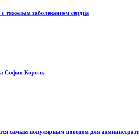
у с тяжелым заболеванием сердца
ры София Король
ается самым популярным поводом для администра