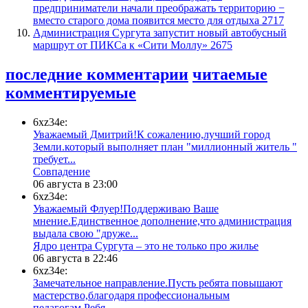
предприниматели начали преображать территорию −
вместо старого дома появится место для отдыха
2717
​Администрация Сургута запустит новый автобусный
маршрут от ПИКСа к «Сити Моллу»
2675
последние комментарии
читаемые
комментируемые
6xz34e:
Уважаемый Дмитрий!К сожалению,лучший город
Земли.который выполняет план "миллионный житель "
требует...
​Совпадение
06 августа в 23:00
6xz34e:
Уважаемый Флуер!Поддерживаю Ваше
мнение.Единственное дополнение,что администрация
выдала свою "друже...
​Ядро центра Сургута ‒ это не только про жилье
06 августа в 22:46
6xz34e:
Замечательное направление.Пусть ребята повышают
мастерство,благодаря профессиональным
педагогам.Ребя...