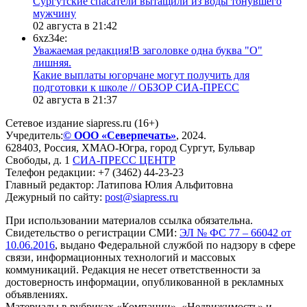
Сургутские спасатели вытащили из воды тонувшего
мужчину
02 августа в 21:42
6xz34e:
Уважаемая редакция!В заголовке одна буква "О"
лишняя.
Какие выплаты югорчане могут получить для
подготовки к школе // ОБЗОР СИА-ПРЕСС
02 августа в 21:37
Сетевое издание siapress.ru (16+)
Учредитель:
© ООО «Северпечать»
, 2024.
628403
,
Россия
,
ХМАО-Югра
, город
Сургут
,
Бульвар
Свободы, д. 1
СИА-ПРЕСС ЦЕНТР
Телефон редакции:
+7 (3462) 44-23-23
Главный редактор: Латипова Юлия Альфитовна
Дежурный по сайту:
post@siapress.ru
При использовании материалов ссылка обязательна.
Свидетельство о регистрации СМИ:
ЭЛ № ФС 77 – 66042 от
10.06.2016
, выдано Федеральной службой по надзору в сфере
связи, информационных технологий и массовых
коммуникаций. Редакция не несет ответственности за
достоверность информации, опубликованной в рекламных
объявлениях.
Материалы в рубриках «Компании», «Недвижимость» и