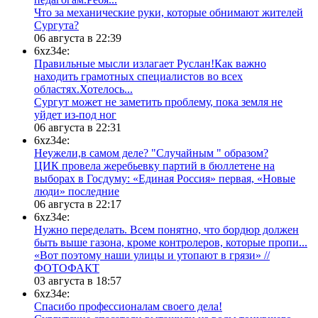
​Что за механические руки, которые обнимают жителей
Сургута?
06 августа в 22:39
6xz34e:
Правильные мысли излагает Руслан!Как важно
находить грамотных специалистов во всех
областях.Хотелось...
Сургут может не заметить проблему, пока земля не
уйдет из-под ног
06 августа в 22:31
6xz34e:
Неужели,в самом деле? "Случайным " образом?
ЦИК провела жеребьевку партий в бюллетене на
выборах в Госдуму: «Единая Россия» первая, «Новые
люди» последние
06 августа в 22:17
6xz34e:
Нужно переделать. Всем понятно, что бордюр должен
быть выше газона, кроме контролеров, которые пропи...
«Вот поэтому наши улицы и утопают в грязи» //
ФОТОФАКТ
03 августа в 18:57
6xz34e:
Спасибо профессионалам своего дела!