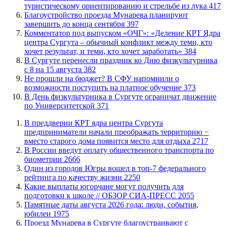
туристическому ориентированию и стрельбе из лука
417
Благоустройство проезда Мунарева планируют
завершить до конца сентября
397
​Комментатор под выпуском «ОЧГ»: «Деление КРТ Ядра
центра Сургута – обычный конфликт между теми, кто
хочет результат, и теми, кто хочет заработать»
384
​В Сургуте перенесли праздник ко Дню физкультурника
с 8 на 15 августа
382
Не прошли на бюджет? В СФУ напомнили о
возможности поступить на платное обучение
373
​В День физкультурника в Сургуте ограничат движение
по Университетской
371
​В преддверии КРТ ядра центра Сургута
предприниматели начали преображать территорию −
вместо старого дома появится место для отдыха
2717
В России введут оплату общественного транспорта по
биометрии
2666
Один из городов Югры вошел в топ-7 федерального
рейтинга по качеству жизни
2250
Какие выплаты югорчане могут получить для
подготовки к школе // ОБЗОР СИА-ПРЕСС
2055
​Памятные даты августа 2026 года: люди, события,
юбилеи
1975
​Проезд Мунарева в Сургуте благоустраивают с