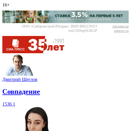
16+
ООО «Сибпромстрой-Югория», ИНН 8602219323
реклама на
erid:2SDnjeSGKGP
siapress.ru
Дмитрий Щеглов
​Совпадение
1536
1