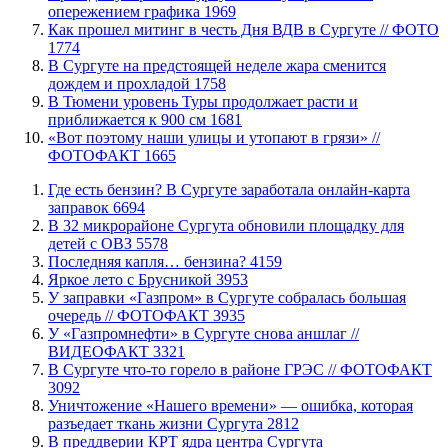
опережением графика
1969
Как прошел митинг в честь Дня ВДВ в Сургуте // ФОТО
1774
В Сургуте на предстоящей неделе жара сменится
дождем и прохладой
1758
В Тюмени уровень Туры продолжает расти и
приближается к 900 см
1681
«Вот поэтому наши улицы и утопают в грязи» //
ФОТОФАКТ
1665
​Где есть бензин? В Сургуте заработала онлайн-карта
заправок
6694
В 32 микрорайоне Сургута обновили площадку для
детей с ОВЗ
5578
​Последняя капля… бензина?
4159
Яркое лето с Брусникой
3953
​У заправки «Газпром» в Сургуте собралась большая
очередь // ФОТОФАКТ
3935
У «Газпромнефти» в Сургуте снова аншлаг //
ВИДЕОФАКТ
3321
​В Сургуте что-то горело в районе ГРЭС // ФОТОФАКТ
3092
​Уничтожение «Нашего времени» — ошибка, которая
разъедает ткань жизни Сургута
2812
​В преддверии КРТ ядра центра Сургута