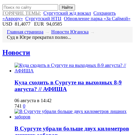
Найти
ГОРЯЧИЕ ТЕМЫ:
Сургутский ж/д вокзал
Сохранить
«Аврору»
Сургутский НТЦ
Обновление парка «За Саймой»
USD
81,4077
EUR
94,0585
Главная страница
→
Новости Юганска
→
Суд в Югре прекратил полно...
Новости
​Куда сходить в Сургуте на выходных 8-9
августа? // АФИША
06 августа в 14:42
741
0
​В Сургуте убрали больше двух километров