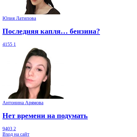
Юлия Латипова
​Последняя капля… бензина?
4155
1
Антонина Арямова
​Нет времени на подумать
9403
2
Вход на сайт