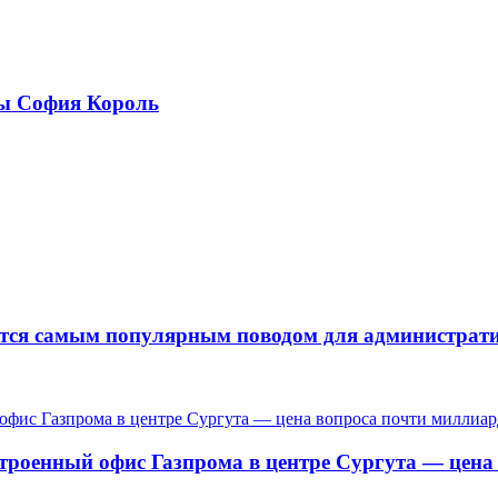
ры София Король
ается самым популярным поводом для администра
троенный офис Газпрома в центре Сургута — цена