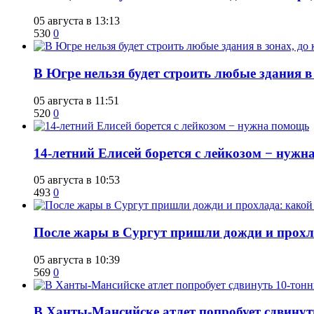
05 августа в 13:13
530
0
В Югре нельзя будет строить любые здания в
05 августа в 11:51
520
0
14-летний Елисей борется с лейкозом − нуж
05 августа в 10:53
493
0
​После жары в Сургут пришли дожди и прохла
05 августа в 10:39
569
0
​В Ханты-Мансийске атлет попробует сдвину