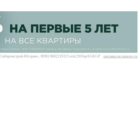
Сибпромстрой-Югория», ИНН 8602219323 erid:2SDnjeSGKGP
реклама на siapress.ru