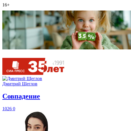
16+
Дмитрий Щеглов
​Совпадение
1026
0