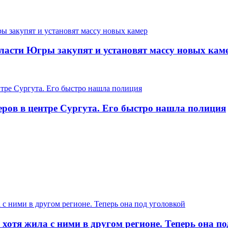
ласти Югры закупят и установят массу новых кам
еров в центре Сургута. Его быстро нашла полиция
хотя жила с ними в другом регионе. Теперь она п