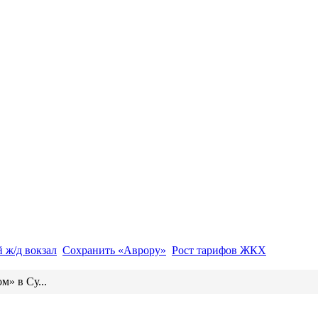
 ж/д вокзал
Сохранить «Аврору»
Рост тарифов ЖКХ
м» в Су...