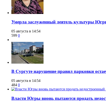
​Умерла заслуженный деятель культуры Юг
05 августа в 14:54
599
0
В Сургуте нарушение правил парковки ост
05 августа в 14:54
484
0
Власти Югры вновь пытаются продать недос