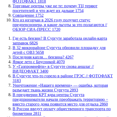
ФОТОФАКТ
1818
Торговые центры уже не те: почему ТЦ теряют
посетителей и что ждет их дальше
1754
​Совпадение
1752
Кто из югорчан в 2026 году получит статус
предпенсионера, и какие льготы за это полагаются //
ОБЗОР СИА-ПРЕСС
1720
​Где есть бензин? В Сургуте заработала онлайн-карта
заправок
6826
В 32 микрорайоне Сургута обновили площадку для
детей с ОВЗ
5658
​Последняя капля… бензина?
4267
Яркое лето с Брусникой
4070
У «Газпромнефти» в Сургуте снова аншлаг //
ВИДЕОФАКТ
3400
​В Сургуте что-то горело в районе ГРЭС // ФОТОФАКТ
3183
​Уничтожение «Нашего времени» — ошибка, которая
разъедает ткань жизни Сургута
2893
​В преддверии КРТ ядра центра Сургута
предприниматели начали преображать территорию −
вместо старого дома появится место для отдыха
2860
В России введут оплату общественного транспорта по
биометрии
2811