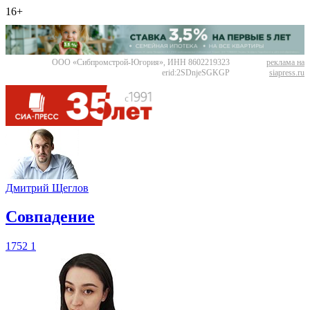
16+
ООО «Сибпромстрой-Югория», ИНН 8602219323
реклама на
erid:2SDnjeSGKGP
siapress.ru
Дмитрий Щеглов
​Совпадение
1752
1