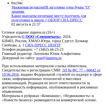
6xz34e:
Уважаемая редакция!В заголовке одна буква "О"
лишняя.
Какие выплаты югорчане могут получить для
подготовки к школе // ОБЗОР СИА-ПРЕСС
02 августа в 21:37
Сетевое издание siapress.ru (16+)
Учредитель:
© ООО «Северпечать»
, 2024.
628403
,
Россия
,
ХМАО-Югра
, город
Сургут
,
Бульвар
Свободы, д. 1
СИА-ПРЕСС ЦЕНТР
Телефон редакции:
+7 (3462) 44-23-23
Главный редактор: Латипова Юлия Альфитовна
Дежурный по сайту:
post@siapress.ru
При использовании материалов ссылка обязательна.
Свидетельство о регистрации СМИ:
ЭЛ № ФС 77 – 66042 от
10.06.2016
, выдано Федеральной службой по надзору в сфере
связи, информационных технологий и массовых
коммуникаций. Редакция не несет ответственности за
достоверность информации, опубликованной в рекламных
объявлениях.
Материалы в рубриках «Компании», «Недвижимость» и
«Новости бизнеса» размещаются на коммерческой основе.