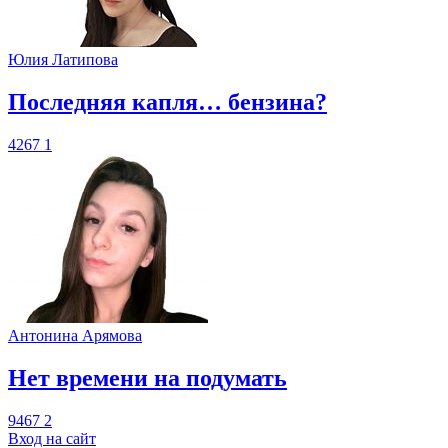
Юлия Латипова
​Последняя капля… бензина?
4267
1
Антонина Арямова
​Нет времени на подумать
9467
2
Вход на сайт