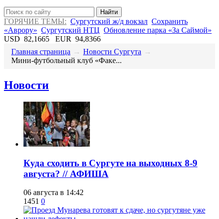
Найти
ГОРЯЧИЕ ТЕМЫ:
Сургутский ж/д вокзал
Сохранить
«Аврору»
Сургутский НТЦ
Обновление парка «За Саймой»
USD
82,1665
EUR
94,8366
Главная страница
→
Новости Сургута
→
Мини-футбольный клуб «Факе...
Новости
​Куда сходить в Сургуте на выходных 8-9
августа? // АФИША
06 августа в 14:42
1451
0