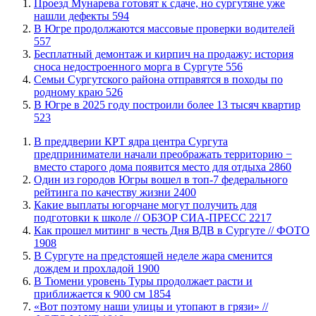
​Проезд Мунарева готовят к сдаче, но сургутяне уже
нашли дефекты
594
​В Югре продолжаются массовые проверки водителей
557
​Бесплатный демонтаж и кирпич на продажу: история
сноса недостроенного морга в Сургуте
556
​Семьи Сургутского района отправятся в походы по
родному краю
526
​В Югре в 2025 году построили более 13 тысяч квартир
523
​В преддверии КРТ ядра центра Сургута
предприниматели начали преображать территорию −
вместо старого дома появится место для отдыха
2860
Один из городов Югры вошел в топ-7 федерального
рейтинга по качеству жизни
2400
Какие выплаты югорчане могут получить для
подготовки к школе // ОБЗОР СИА-ПРЕСС
2217
Как прошел митинг в честь Дня ВДВ в Сургуте // ФОТО
1908
В Сургуте на предстоящей неделе жара сменится
дождем и прохладой
1900
В Тюмени уровень Туры продолжает расти и
приближается к 900 см
1854
«Вот поэтому наши улицы и утопают в грязи» //