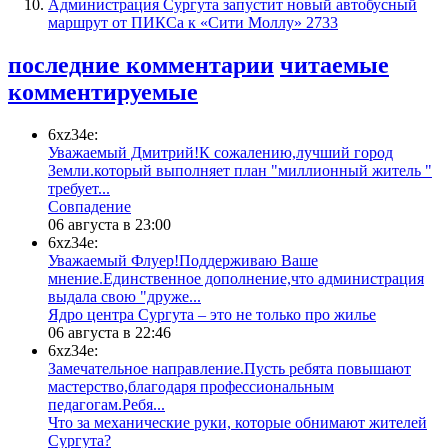
​Администрация Сургута запустит новый автобусный
маршрут от ПИКСа к «Сити Моллу»
2733
последние комментарии
читаемые
комментируемые
6xz34e:
Уважаемый Дмитрий!К сожалению,лучший город
Земли.который выполняет план "миллионный житель "
требует...
​Совпадение
06 августа в 23:00
6xz34e:
Уважаемый Флуер!Поддерживаю Ваше
мнение.Единственное дополнение,что администрация
выдала свою "друже...
​Ядро центра Сургута ‒ это не только про жилье
06 августа в 22:46
6xz34e:
Замечательное направление.Пусть ребята повышают
мастерство,благодаря профессиональным
педагогам.Ребя...
​Что за механические руки, которые обнимают жителей
Сургута?