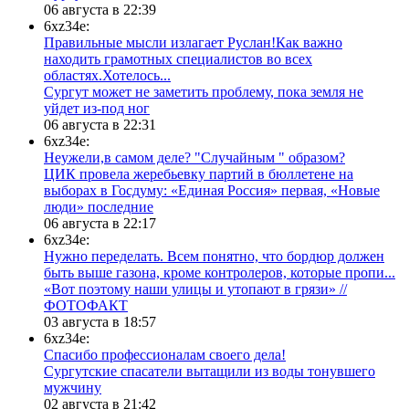
06 августа в 22:39
6xz34e:
Правильные мысли излагает Руслан!Как важно
находить грамотных специалистов во всех
областях.Хотелось...
Сургут может не заметить проблему, пока земля не
уйдет из-под ног
06 августа в 22:31
6xz34e:
Неужели,в самом деле? "Случайным " образом?
ЦИК провела жеребьевку партий в бюллетене на
выборах в Госдуму: «Единая Россия» первая, «Новые
люди» последние
06 августа в 22:17
6xz34e:
Нужно переделать. Всем понятно, что бордюр должен
быть выше газона, кроме контролеров, которые пропи...
«Вот поэтому наши улицы и утопают в грязи» //
ФОТОФАКТ
03 августа в 18:57
6xz34e:
Спасибо профессионалам своего дела!
Сургутские спасатели вытащили из воды тонувшего
мужчину
02 августа в 21:42