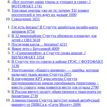
«Вот поэтому наши улицы и утопают в грязи» //
ФОТОФАКТ
1741
Торговые центры уже не те: почему ТЦ теряют
посетителей и что ждет их дальше
1690
​Совпадение
1651
​Где есть бензин? В Сургуте заработала онлайн-карта
заправок
6754
В 32 микрорайоне Сургута обновили площадку для
детей с ОВЗ
5618
​Последняя капля… бензина?
4211
Яркое лето с Брусникой
4009
У «Газпромнефти» в Сургуте снова аншлаг //
ВИДЕОФАКТ
3354
​В Сургуте что-то горело в районе ГРЭС // ФОТОФАКТ
3136
​Уничтожение «Нашего времени» — ошибка, которая
разъедает ткань жизни Сургута
2855
​В преддверии КРТ ядра центра Сургута
предприниматели начали преображать территорию −
вместо старого дома появится место для отдыха
2790
В России введут оплату общественного транспорта по
биометрии
2739
​Администрация Сургута запустит новый автобусный
маршрут от ПИКСа к «Сити Моллу»
2696