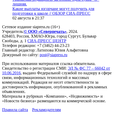
лишняя.
Какие выплаты югорчане могут получить для
подготовки к школе // ОБЗОР СИА-ПРЕСС
02 августа в 21:37
Сетевое издание siapress.ru (16+)
Учредитель:
© ООО «Северпечать»
, 2024.
628403
,
Россия
,
ХМАО-Югра
, город
Сургут
,
Бульвар
Свободы, д. 1
СИА-ПРЕСС ЦЕНТР
Телефон редакции:
+7 (3462) 44-23-23
Главный редактор: Латипова Юлия Альфитовна
Дежурный по сайту:
post@siapress.ru
При использовании материалов ссылка обязательна.
Свидетельство о регистрации СМИ:
ЭЛ № ФС 77 – 66042 от
10.06.2016
, выдано Федеральной службой по надзору в сфере
связи, информационных технологий и массовых
коммуникаций. Редакция не несет ответственности за
достоверность информации, опубликованной в рекламных
объявлениях.
Материалы в рубриках «Компании», «Недвижимость» и
«Новости бизнеса» размещаются на коммерческой основе.
Правила сайта
Рекламодателям