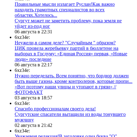
Правильные мысли излагает Руслан!Как важно
находить грамотных специалистов во всех
областях.Хотелось...
Сургут может не заметить проблему, пока земля не
уйдет из-под ног
06 августа в 22:31
6xz34e:
Неужели,в самом деле? "Случайным " образом?
ЦИК провела жеребьевку партий в бюллетене на
выборах в Госдуму: «Единая Россия» первая, «Новые
люди» последние
06 августа в 22:17
6xz34e:
Нужно переделать. Всем понятно, что бордюр должен
быть выше газона, кроме контролеров, которые пропи...
«Вот поэтому наши улицы и утопают в грязи» //
ФОТОФАКТ
03 августа в 18:57
6xz34e:
Спасибо профессионалам своего дела!
Сургутские спасатели вытащили из воды тонувшего
мужчину
02 августа в 21:42
6xz34e:
Уважаемая редакция!В заголовке одна буква "О"