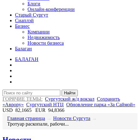
Блоги
Онлайн-конференции
Старый Сургут
Сиаплэй
Бизнес
Компании
Недвижимость
Новости бизнеса
Балаган
БАЛАГАН
Найти
ГОРЯЧИЕ ТЕМЫ:
Сургутский ж/д вокзал
Сохранить
«Аврору»
Сургутский НТЦ
Обновление парка «За Саймой»
USD
82,1665
EUR
94,8366
Главная страница
→
Новости Сургута
→
​Тротуар раскопали, рабочи...
Новости