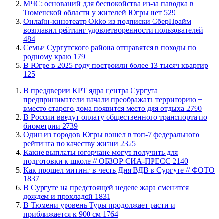
​МЧС: оснований для беспокойства из-за паводка в
Тюменской области у жителей Югры нет
529
​Онлайн-кинотеатр Okko из подписки СберПрайм
возглавил рейтинг удовлетворенности пользователей
484
​Семьи Сургутского района отправятся в походы по
родному краю
179
​В Югре в 2025 году построили более 13 тысяч квартир
125
​В преддверии КРТ ядра центра Сургута
предприниматели начали преображать территорию −
вместо старого дома появится место для отдыха
2790
В России введут оплату общественного транспорта по
биометрии
2739
Один из городов Югры вошел в топ-7 федерального
рейтинга по качеству жизни
2325
Какие выплаты югорчане могут получить для
подготовки к школе // ОБЗОР СИА-ПРЕСС
2140
Как прошел митинг в честь Дня ВДВ в Сургуте // ФОТО
1837
В Сургуте на предстоящей неделе жара сменится
дождем и прохладой
1831
В Тюмени уровень Туры продолжает расти и
приближается к 900 см
1764