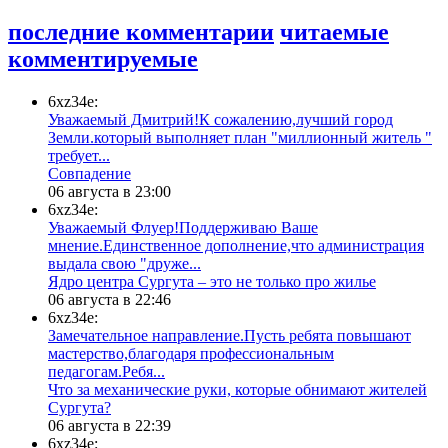
последние комментарии
читаемые
комментируемые
6xz34e:
Уважаемый Дмитрий!К сожалению,лучший город
Земли.который выполняет план "миллионный житель "
требует...
​Совпадение
06 августа в 23:00
6xz34e:
Уважаемый Флуер!Поддерживаю Ваше
мнение.Единственное дополнение,что администрация
выдала свою "друже...
​Ядро центра Сургута ‒ это не только про жилье
06 августа в 22:46
6xz34e:
Замечательное направление.Пусть ребята повышают
мастерство,благодаря профессиональным
педагогам.Ребя...
​Что за механические руки, которые обнимают жителей
Сургута?
06 августа в 22:39
6xz34e: