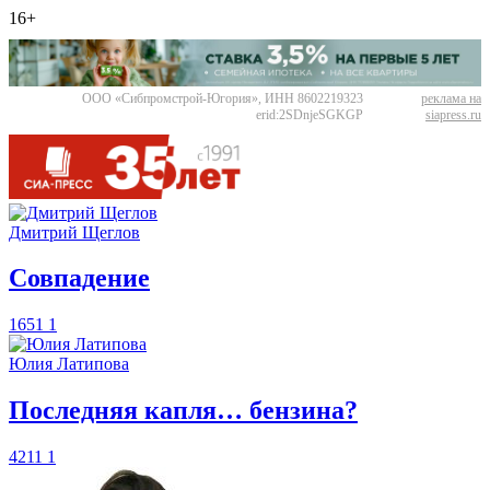
16+
ООО «Сибпромстрой-Югория», ИНН 8602219323
реклама на
erid:2SDnjeSGKGP
siapress.ru
Дмитрий Щеглов
​Совпадение
1651
1
Юлия Латипова
​Последняя капля… бензина?
4211
1