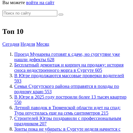
Вы можете
войти на сайт
Топ 10
Сегодня
Неделя
Месяц
​Проезд Мунарева готовят к сдаче, но сургутяне уже
нашли дефекты
628
​Бесплатный демонтаж и кирпич на продажу: история
сноса недостроенного морга в Сургуте
605
​В Югре продолжаются массовые проверки водителей
593
​Семьи Сургутского района отправятся в походы по
родному краю
553
​В Югре в 2025 году построили более 13 тысяч квартир
550
​Летний паводок в Тюменской области идет на спад:
Тура опустилась еще на семь сантиметров
215
​Строителей Югры поздравили с профессиональным
праздником
207
​Зонты пока не убирать: в Сургуте неделя начнется с