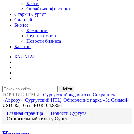
Блоги
Онлайн-конференции
Старый Сургут
Сиаплэй
Бизнес
Компании
Недвижимость
Новости бизнеса
Балаган
БАЛАГАН
Найти
ГОРЯЧИЕ ТЕМЫ:
Сургутский ж/д вокзал
Сохранить
«Аврору»
Сургутский НТЦ
Обновление парка «За Саймой»
USD
82,1665
EUR
94,8366
Главная страница
→
Новости Сургута
→
Отопительный сезон у Сургу...
Новости