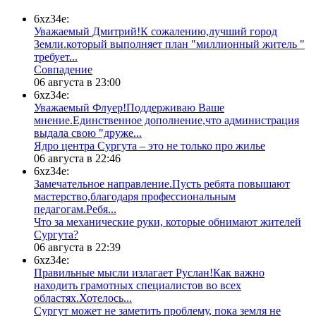
6xz34e:
Уважаемый Дмитрий!К сожалению,лучший город
Земли.который выполняет план "миллионный житель "
требует...
​Совпадение
06 августа в 23:00
6xz34e:
Уважаемый Флуер!Поддерживаю Ваше
мнение.Единственное дополнение,что администрация
выдала свою "друже...
​Ядро центра Сургута ‒ это не только про жилье
06 августа в 22:46
6xz34e:
Замечательное направление.Пусть ребята повышают
мастерство,благодаря профессиональным
педагогам.Ребя...
​Что за механические руки, которые обнимают жителей
Сургута?
06 августа в 22:39
6xz34e:
Правильные мысли излагает Руслан!Как важно
находить грамотных специалистов во всех
областях.Хотелось...
Сургут может не заметить проблему, пока земля не