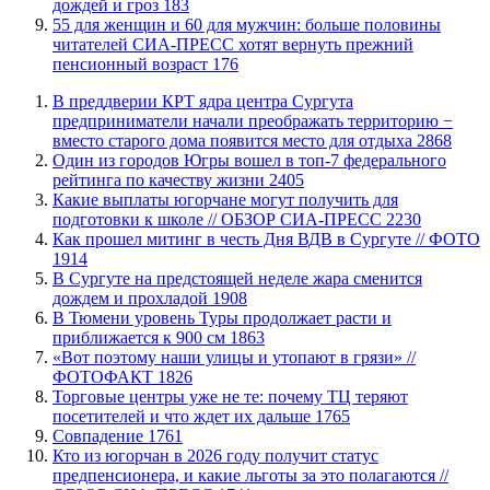
дождей и гроз
183
​55 для женщин и 60 для мужчин: больше половины
читателей СИА-ПРЕСС хотят вернуть прежний
пенсионный возраст
176
​В преддверии КРТ ядра центра Сургута
предприниматели начали преображать территорию −
вместо старого дома появится место для отдыха
2868
Один из городов Югры вошел в топ-7 федерального
рейтинга по качеству жизни
2405
Какие выплаты югорчане могут получить для
подготовки к школе // ОБЗОР СИА-ПРЕСС
2230
Как прошел митинг в честь Дня ВДВ в Сургуте // ФОТО
1914
В Сургуте на предстоящей неделе жара сменится
дождем и прохладой
1908
В Тюмени уровень Туры продолжает расти и
приближается к 900 см
1863
«Вот поэтому наши улицы и утопают в грязи» //
ФОТОФАКТ
1826
Торговые центры уже не те: почему ТЦ теряют
посетителей и что ждет их дальше
1765
​Совпадение
1761
Кто из югорчан в 2026 году получит статус
предпенсионера, и какие льготы за это полагаются //