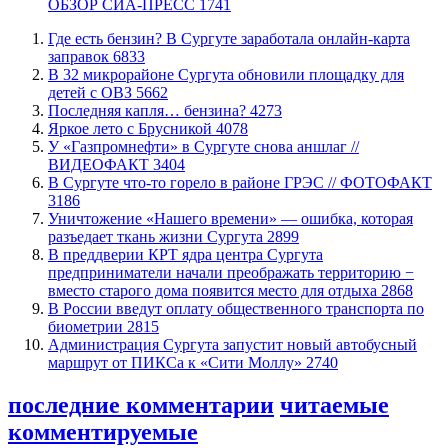
ОБЗОР СИА-ПРЕСС
1741
​Где есть бензин? В Сургуте заработала онлайн-карта
заправок
6833
В 32 микрорайоне Сургута обновили площадку для
детей с ОВЗ
5662
​Последняя капля… бензина?
4273
Яркое лето с Брусникой
4078
У «Газпромнефти» в Сургуте снова аншлаг //
ВИДЕОФАКТ
3404
​В Сургуте что-то горело в районе ГРЭС // ФОТОФАКТ
3186
​Уничтожение «Нашего времени» — ошибка, которая
разъедает ткань жизни Сургута
2899
​В преддверии КРТ ядра центра Сургута
предприниматели начали преображать территорию −
вместо старого дома появится место для отдыха
2868
В России введут оплату общественного транспорта по
биометрии
2815
​Администрация Сургута запустит новый автобусный
маршрут от ПИКСа к «Сити Моллу»
2740
последние комментарии
читаемые
комментируемые