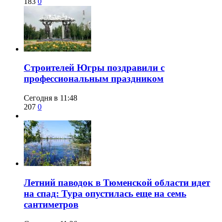
183
0
​Строителей Югры поздравили с
профессиональным праздником
Сегодня в 11:48
207
0
​Летний паводок в Тюменской области идет
на спад: Тура опустилась еще на семь
сантиметров