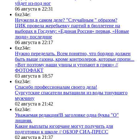
уйдет из-под ног
06 августа в 22:31
6xz34e:
Неужели,в самом деле? "Случайным " образом?
ЦИК провела жеребьевку партий в бюллетене на
выборах в Госдуму: «Единая Россия» первая, «Новые
люди» последние
06 августа в 22:17
6xz34e:
Нужно переделать. Всем понятно, что бордюр должен
быть выше газона, кроме контролеров, которые пропи...
«Вот поэтому наши улицы и утопают в грязи» //
ФОТОФАКТ
03 августа в 18:57
6xz34e:
Спасибо профессионалам своего дела!
Сургутские спасатели вытащили из воды тонувшего
мужчину
02 августа в 21:42
6xz34e:
Уважаемая редакция!В заголовке одна буква "О"
лишняя.
Какие выплаты югорчане могут получить для
подготовки к школе // ОБЗОР СИА-ПРЕСС
02 августа в 21:37