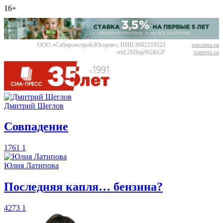
16+
ООО «Сибпромстрой-Югория», ИНН 8602219323
реклама на
erid:2SDnjeSGKGP
siapress.ru
Дмитрий Щеглов
​Совпадение
1761
1
Юлия Латипова
​Последняя капля… бензина?
4273
1