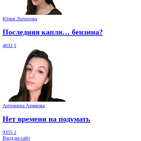
Юлия Латипова
​Последняя капля… бензина?
4032
1
Антонина Арямова
​Нет времени на подумать
9355
2
Вход на сайт