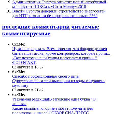
​Администрация Сургута запустит новый автобусный
маршрут от ПИКСа к «Сити Моллу»
2618
Власти Сургута доверили строительство энергосетей
для НТЦ компании без профильного опыта
2562
последние комментарии
читаемые
комментируемые
6xz34e:
Нужно переделать. Всем понятно, что бордюр должен
быть выше газона, кроме контролеров, которые пропи...
«Вот поэтому наши улицы и утопают в грязи» //
ФОТОФАКТ
03 августа в 18:57
6xz34e:
Спасибо профессионалам своего дела!
Сургутские спасатели вытащили из воды тонувшего
мужчину
02 августа в 21:42
6xz34e:
Уважаемая редакция!В заголовке одна буква "О"
лишняя.
Какие выплаты югорчане могут получить для
подготовки к школе // ОБЗОР СИА-ПРЕСС