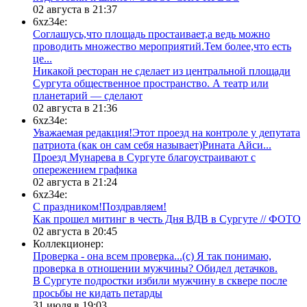
02 августа в 21:37
6xz34e:
Соглашусь,что площадь простаивает,а ведь можно
проводить множество мероприятий.Тем более,что есть
це...
​Никакой ресторан не сделает из центральной площади
Сургута общественное пространство. А театр или
планетарий — сделают
02 августа в 21:36
6xz34e:
Уважаемая редакция!Этот проезд на контроле у депутата
патриота (как он сам себя называет)Рината Айси...
​Проезд Мунарева в Сургуте благоустраивают с
опережением графика
02 августа в 21:24
6xz34e:
С праздником!Поздравляем!
Как прошел митинг в честь Дня ВДВ в Сургуте // ФОТО
02 августа в 20:45
Коллекционер:
Проверка - она всем проверка...(с) Я так понимаю,
проверка в отношении мужчины? Обидел детачков.
В Сургуте подростки избили мужчину в сквере после
просьбы не кидать петарды
31 июля в 19:03