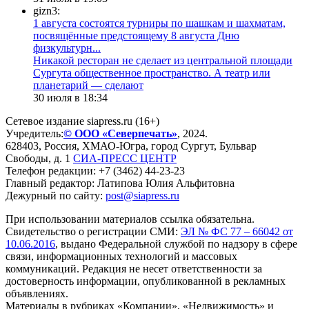
gizn3:
1 августа состоятся турниры по шашкам и шахматам,
посвящённые предстоящему 8 августа Дню
физкультурн...
​Никакой ресторан не сделает из центральной площади
Сургута общественное пространство. А театр или
планетарий — сделают
30 июля в 18:34
Сетевое издание siapress.ru (16+)
Учредитель:
© ООО «Северпечать»
, 2024.
628403
,
Россия
,
ХМАО-Югра
, город
Сургут
,
Бульвар
Свободы, д. 1
СИА-ПРЕСС ЦЕНТР
Телефон редакции:
+7 (3462) 44-23-23
Главный редактор: Латипова Юлия Альфитовна
Дежурный по сайту:
post@siapress.ru
При использовании материалов ссылка обязательна.
Свидетельство о регистрации СМИ:
ЭЛ № ФС 77 – 66042 от
10.06.2016
, выдано Федеральной службой по надзору в сфере
связи, информационных технологий и массовых
коммуникаций. Редакция не несет ответственности за
достоверность информации, опубликованной в рекламных
объявлениях.
Материалы в рубриках «Компании», «Недвижимость» и