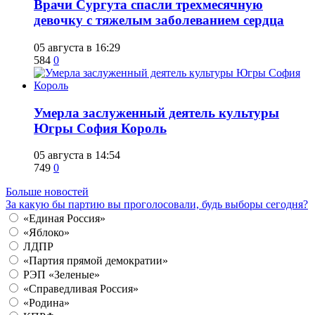
​Врачи Сургута спасли трехмесячную
девочку с тяжелым заболеванием сердца
05 августа в 16:29
584
0
​Умерла заслуженный деятель культуры
Югры София Король
05 августа в 14:54
749
0
Больше новостей
За какую бы партию вы проголосовали, будь выборы сегодня?
«Единая Россия»
«Яблоко»
ЛДПР
«Партия прямой демократии»
РЭП «Зеленые»
«Справедливая Россия»
«Родина»