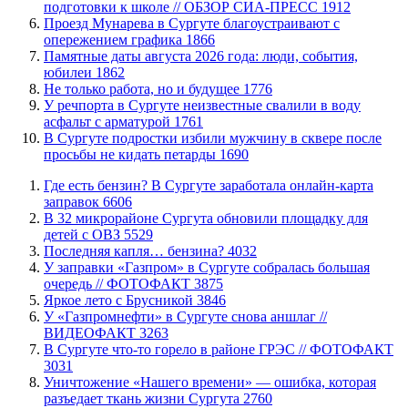
подготовки к школе // ОБЗОР СИА-ПРЕСС
1912
​Проезд Мунарева в Сургуте благоустраивают с
опережением графика
1866
​Памятные даты августа 2026 года: люди, события,
юбилеи
1862
​Не только работа, но и будущее
1776
​У речпорта в Сургуте неизвестные свалили в воду
асфальт с арматурой
1761
В Сургуте подростки избили мужчину в сквере после
просьбы не кидать петарды
1690
​Где есть бензин? В Сургуте заработала онлайн-карта
заправок
6606
В 32 микрорайоне Сургута обновили площадку для
детей с ОВЗ
5529
​Последняя капля… бензина?
4032
​У заправки «Газпром» в Сургуте собралась большая
очередь // ФОТОФАКТ
3875
Яркое лето с Брусникой
3846
У «Газпромнефти» в Сургуте снова аншлаг //
ВИДЕОФАКТ
3263
​В Сургуте что-то горело в районе ГРЭС // ФОТОФАКТ
3031
​Уничтожение «Нашего времени» — ошибка, которая
разъедает ткань жизни Сургута
2760