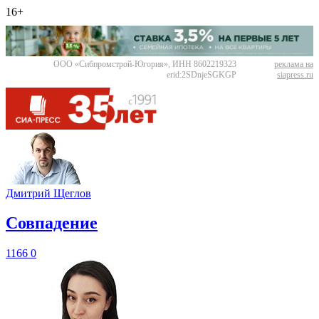
16+
ООО «Сибпромстрой-Югория», ИНН 8602219323
реклама на
erid:2SDnjeSGKGP
siapress.ru
Дмитрий Щеглов
​Совпадение
1166
0