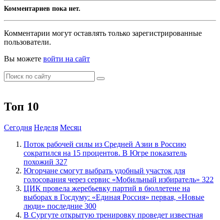
Комментариев пока нет.
Комментарии могут оставлять только зарегистрированные
пользователи.
Вы можете
войти на сайт
Топ 10
Сегодня
Неделя
Месяц
Поток рабочей силы из Средней Азии в Россию
сократился на 15 процентов. В Югре показатель
похожий
327
Югорчане смогут выбрать удобный участок для
голосования через сервис «Мобильный избиратель»
322
ЦИК провела жеребьевку партий в бюллетене на
выборах в Госдуму: «Единая Россия» первая, «Новые
люди» последние
300
В Сургуте открытую тренировку проведет известная