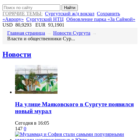
Найти
ГОРЯЧИЕ ТЕМЫ:
Сургутский ж/д вокзал
Сохранить
«Аврору»
Сургутский НТЦ
Обновление парка «За Саймой»
USD
80,9293
EUR
93,1901
Главная страница
→
Новости Сургута
→
Власти и общественники Сур...
Новости
​На улице Маяковского в Сургуте появился
новый мурал
Сегодня в 16:05
147
0