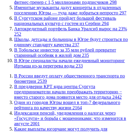
фитнес-тренер с 1,5 миллионами подписчиков
298
Именитые музыканты дадут концерты в отдаленных
поселениях Югры — туда даже добраться непросто
297
В Сургутском районе пройдет большой фестиваль
национальных культур с гостем из Сербии
294
​Автокредитный портфель Банка Уралсиб вырос на 23%
252
Школы, детсады и больницы в Югре будут строиться по
единому стандарту качества
237
В Тобольске инвестор за 35 млн рублей превратит
старинный особняк в жилой дом
235
В Югре специалисты начали ежедневный мониторинг
Иртыша из-за перегрева воды
233
В России введут оплату общественного транспорта по
биометрии
2539
​В преддверии КРТ ядра центра Сургута
предприниматели начали преображать территорию −
вместо старого дома появится место для отдыха
2442
Один из городов Югры вошел в топ-7 федерального
рейтинга по качеству жизни
2164
​Индексация пенсий, уведомления о налогах через
«Госуслуги» и борьба с мошенниками: что изменится в
августе
2001
Какие выплаты югорчане могут получить для