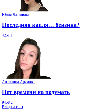
Юлия Латипова
​Последняя капля… бензина?
4251
1
Антонина Арямова
​Нет времени на подумать
9458
2
Вход на сайт