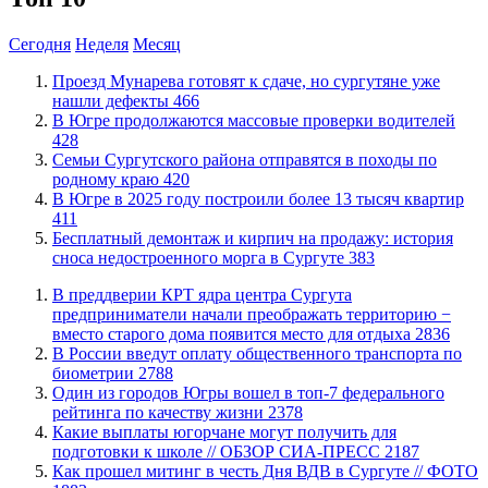
Сегодня
Неделя
Месяц
​Проезд Мунарева готовят к сдаче, но сургутяне уже
нашли дефекты
466
​В Югре продолжаются массовые проверки водителей
428
​Семьи Сургутского района отправятся в походы по
родному краю
420
​В Югре в 2025 году построили более 13 тысяч квартир
411
​Бесплатный демонтаж и кирпич на продажу: история
сноса недостроенного морга в Сургуте
383
​В преддверии КРТ ядра центра Сургута
предприниматели начали преображать территорию −
вместо старого дома появится место для отдыха
2836
В России введут оплату общественного транспорта по
биометрии
2788
Один из городов Югры вошел в топ-7 федерального
рейтинга по качеству жизни
2378
Какие выплаты югорчане могут получить для
подготовки к школе // ОБЗОР СИА-ПРЕСС
2187
Как прошел митинг в честь Дня ВДВ в Сургуте // ФОТО