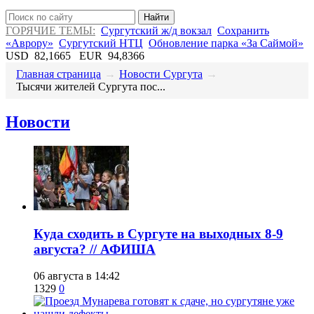
Найти
ГОРЯЧИЕ ТЕМЫ:
Сургутский ж/д вокзал
Сохранить
«Аврору»
Сургутский НТЦ
Обновление парка «За Саймой»
USD
82,1665
EUR
94,8366
Главная страница
→
Новости Сургута
→
Тысячи жителей Сургута пос...
Новости
​Куда сходить в Сургуте на выходных 8-9
августа? // АФИША
06 августа в 14:42
1329
0