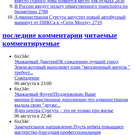
вместо старого дома появится место для отдыха
2836
В России введут оплату общественного транспорта по
биометрии
2788
​Администрация Сургута запустит новый автобусный
маршрут от ПИКСа к «Сити Моллу»
2719
последние комментарии
читаемые
комментируемые
6xz34e:
Уважаемый Дмитрий!К сожалению,лучший город
Земли.который выполняет план "миллионный житель "
требует...
​Совпадение
06 августа в 23:00
6xz34e:
Уважаемый Флуер!Поддерживаю Ваше
мнение.Единственное дополнение,что администрация
выдала свою "друже...
​Ядро центра Сургута ‒ это не только про жилье
06 августа в 22:46
6xz34e:
Замечательное направление.Пусть ребята повышают
мастерство,благодаря профессиональным