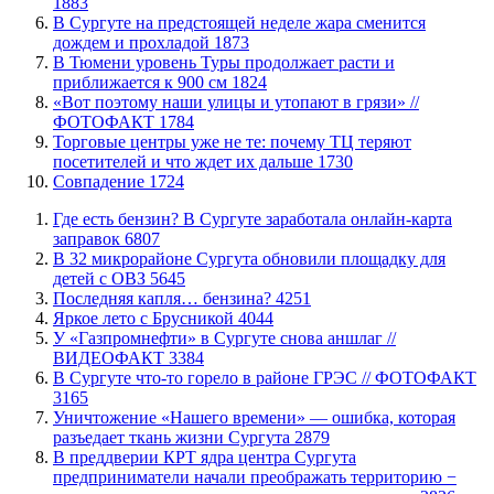
1883
В Сургуте на предстоящей неделе жара сменится
дождем и прохладой
1873
В Тюмени уровень Туры продолжает расти и
приближается к 900 см
1824
«Вот поэтому наши улицы и утопают в грязи» //
ФОТОФАКТ
1784
Торговые центры уже не те: почему ТЦ теряют
посетителей и что ждет их дальше
1730
​Совпадение
1724
​Где есть бензин? В Сургуте заработала онлайн-карта
заправок
6807
В 32 микрорайоне Сургута обновили площадку для
детей с ОВЗ
5645
​Последняя капля… бензина?
4251
Яркое лето с Брусникой
4044
У «Газпромнефти» в Сургуте снова аншлаг //
ВИДЕОФАКТ
3384
​В Сургуте что-то горело в районе ГРЭС // ФОТОФАКТ
3165
​Уничтожение «Нашего времени» — ошибка, которая
разъедает ткань жизни Сургута
2879
​В преддверии КРТ ядра центра Сургута
предприниматели начали преображать территорию −