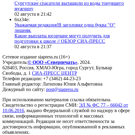
Сургутские спасатели вытащили из воды тонувшего
мужчину
02 августа в 21:42
6xz34e:
Уважаемая редакция!В заголовке одна буква "О"
лишняя.
Какие выплаты югорчане могут получить для
подготовки к школе // ОБЗОР СИА-ПРЕСС
02 августа в 21:37
Сетевое издание siapress.ru (16+)
Учредитель:
© ООО «Северпечать»
, 2024.
628403
,
Россия
,
ХМАО-Югра
, город
Сургут
,
Бульвар
Свободы, д. 1
СИА-ПРЕСС ЦЕНТР
Телефон редакции:
+7 (3462) 44-23-23
Главный редактор: Латипова Юлия Альфитовна
Дежурный по сайту:
post@siapress.ru
При использовании материалов ссылка обязательна.
Свидетельство о регистрации СМИ:
ЭЛ № ФС 77 – 66042 от
10.06.2016
, выдано Федеральной службой по надзору в сфере
связи, информационных технологий и массовых
коммуникаций. Редакция не несет ответственности за
достоверность информации, опубликованной в рекламных
объявлениях.