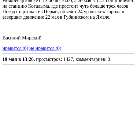
Нижневартовске с 13:00 до 16:00, а 20 мая в 12:25 он прибудет
на станцию Когалыма, где простоит чуть больше трех часов.
Поезд стартовал из Перми, объедет 24 уральских города и
завершит движение 22 мая в Губкинском на Ямале.
Василий Мирский
нравится (0)
не нравится (0)
19 мая в 13:26
, просмотров: 1427, комментариев: 0