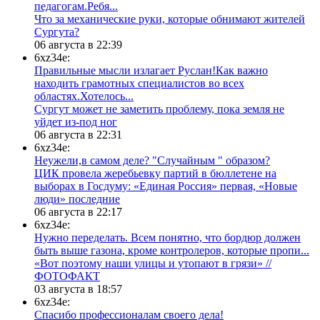
педагогам.Ребя...
​Что за механические руки, которые обнимают жителей
Сургута?
06 августа в 22:39
6xz34e:
Правильные мысли излагает Руслан!Как важно
находить грамотных специалистов во всех
областях.Хотелось...
Сургут может не заметить проблему, пока земля не
уйдет из-под ног
06 августа в 22:31
6xz34e:
Неужели,в самом деле? "Случайным " образом?
ЦИК провела жеребьевку партий в бюллетене на
выборах в Госдуму: «Единая Россия» первая, «Новые
люди» последние
06 августа в 22:17
6xz34e:
Нужно переделать. Всем понятно, что бордюр должен
быть выше газона, кроме контролеров, которые пропи...
«Вот поэтому наши улицы и утопают в грязи» //
ФОТОФАКТ
03 августа в 18:57
6xz34e:
Спасибо профессионалам своего дела!