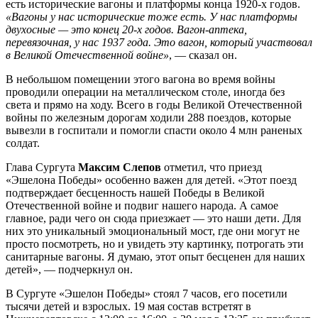
есть исторические вагоны и платформы конца 1920-х годов.
«Вагоны у нас исторические тоже есть. У нас платформы
двухосные — это конец 20-х годов. Вагон-аптека,
перевязочная, у нас 1937 года. Это вагон, который участвовал
в Великой Отечественной войне»
, — сказал он.
В небольшом помещении этого вагона во время войны
проводили операции на металлическом столе, иногда без
света и прямо на ходу. Всего в годы Великой Отечественной
войны по железным дорогам ходили 288 поездов, которые
вывезли в госпитали и помогли спасти около 4 млн раненых
солдат.
Глава Сургута
Максим Слепов
отметил, что приезд
«Эшелона Победы» особенно важен для детей. «Этот поезд
подтверждает бесценность нашей Победы в Великой
Отечественной войне и подвиг нашего народа. А самое
главное, ради чего он сюда приезжает — это наши дети. Для
них это уникальный эмоциональный мост, где они могут не
просто посмотреть, но и увидеть эту картинку, потрогать эти
санитарные вагоны. Я думаю, этот опыт бесценен для наших
детей», — подчеркнул он.
В Сургуте «Эшелон Победы» стоял 7 часов, его посетили
тысячи детей и взрослых. 19 мая состав встретят в