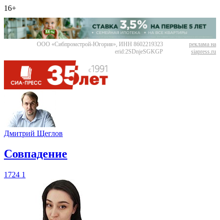
16+
ООО «Сибпромстрой-Югория», ИНН 8602219323
реклама на
erid:2SDnjeSGKGP
siapress.ru
Дмитрий Щеглов
​Совпадение
1724
1