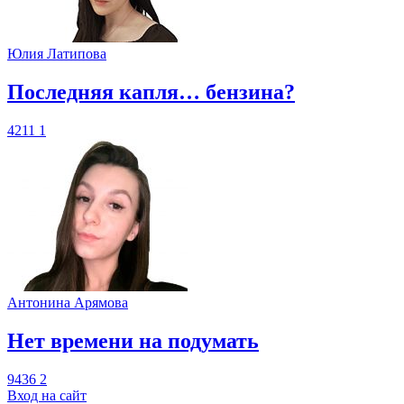
Юлия Латипова
​Последняя капля… бензина?
4211
1
Антонина Арямова
​Нет времени на подумать
9436
2
Вход на сайт