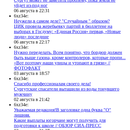
Сургут может не заметить проблему, пока земля не
уйдет из-под ног
06 августа в 22:31
6xz34e:
Неужели,в самом деле? "Случайным " образом?
ЦИК провела жеребьевку партий в бюллетене на
выборах в Госдуму: «Единая Россия» первая, «Новые
люди» последние
06 августа в 22:17
6xz34e:
Нужно переделать. Всем понятно, что бордюр должен
быть выше газона, кроме контролеров, которые пропи...
«Вот поэтому наши улицы и утопают в грязи» //
ФОТОФАКТ
03 августа в 18:57
6xz34e:
Спасибо профессионалам своего дела!
Сургутские спасатели вытащили из воды тонувшего
мужчину
02 августа в 21:42
6xz34e:
Уважаемая редакция!В заголовке одна буква "О"
лишняя.
Какие выплаты югорчане могут получить для
подготовки к школе // ОБЗОР СИА-ПРЕСС