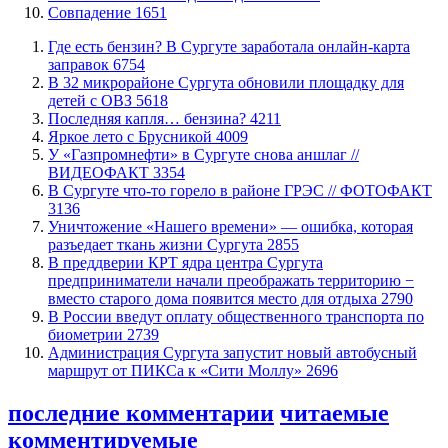
​Совпадение
1651
​Где есть бензин? В Сургуте заработала онлайн-карта
заправок
6754
В 32 микрорайоне Сургута обновили площадку для
детей с ОВЗ
5618
​Последняя капля… бензина?
4211
Яркое лето с Брусникой
4009
У «Газпромнефти» в Сургуте снова аншлаг //
ВИДЕОФАКТ
3354
​В Сургуте что-то горело в районе ГРЭС // ФОТОФАКТ
3136
​Уничтожение «Нашего времени» — ошибка, которая
разъедает ткань жизни Сургута
2855
​В преддверии КРТ ядра центра Сургута
предприниматели начали преображать территорию −
вместо старого дома появится место для отдыха
2790
В России введут оплату общественного транспорта по
биометрии
2739
​Администрация Сургута запустит новый автобусный
маршрут от ПИКСа к «Сити Моллу»
2696
последние комментарии
читаемые
комментируемые