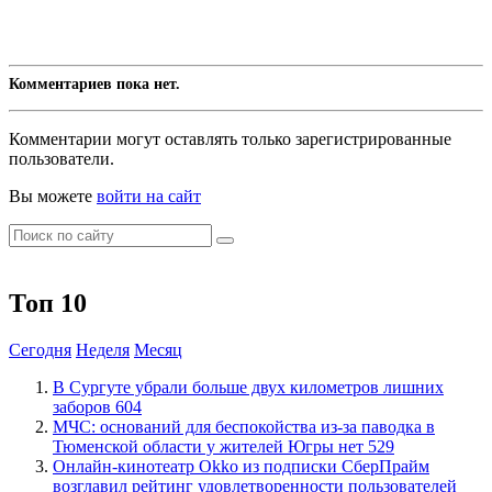
Комментариев пока нет.
Комментарии могут оставлять только зарегистрированные
пользователи.
Вы можете
войти на сайт
Топ 10
Сегодня
Неделя
Месяц
​В Сургуте убрали больше двух километров лишних
заборов
604
​МЧС: оснований для беспокойства из-за паводка в
Тюменской области у жителей Югры нет
529
​Онлайн-кинотеатр Okko из подписки СберПрайм
возглавил рейтинг удовлетворенности пользователей