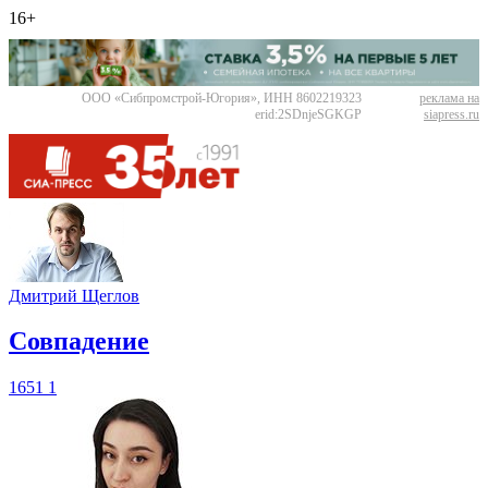
16+
ООО «Сибпромстрой-Югория», ИНН 8602219323
реклама на
erid:2SDnjeSGKGP
siapress.ru
Дмитрий Щеглов
​Совпадение
1651
1