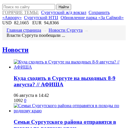
Найти
ГОРЯЧИЕ ТЕМЫ:
Сургутский ж/д вокзал
Сохранить
«Аврору»
Сургутский НТЦ
Обновление парка «За Саймой»
USD
82,1665
EUR
94,8366
Главная страница
→
Новости Сургута
→
​Власти Сургута пообещали ...
Новости
​Куда сходить в Сургуте на выходных 8-9
августа? // АФИША
06 августа в 14:42
1092
0
​Семьи Сургутского района отправятся в