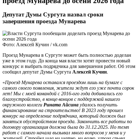
проезд Мунарева до осени 2026 года
Депутат Думы Сургута назвал сроки
завершения проезда Мунарева
Фото: Алексей Кучин / vk.com
Проезд Мунарева в Сургуте может быть полностью доделан
уже в этом году. До конца мая власти хотят провести новый
конкурс и выбрать подрядчика для завершения работ. Об этом
сообщил депутат Думы Сургута
Алексей Кучин
.
«
Проезд Мунарева оставался проездом лишь на бумаге с
самого своего появления, жители ждут его уже почти сорок
лет! Мы с моей командой с 2016-ого года добивались его
благоустройство, в конце-концов с поддержкой нашего
окружного коллеги
Рината Айсина
удалось получить
финансирование на строительство! В 2023 году прошел
конкурс на определение подрядчика, который должен был
заняться обустройством проезда. Закончить все работы по
договору организация должна была до 31.12.2025. Но темп
работ с самого начала вызывал много вопросов у меня и у
жителей. Стройка шла ни шатко, ни валко, угроза срыва