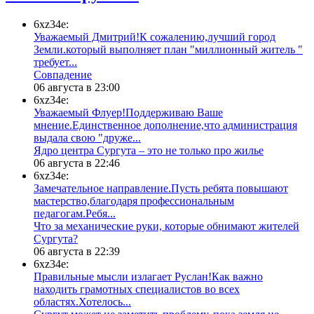
6xz34e:
Уважаемый Дмитрий!К сожалению,лучший город
Земли.который выполняет план "миллионный житель "
требует...
​Совпадение
06 августа в 23:00
6xz34e:
Уважаемый Флуер!Поддерживаю Ваше
мнение.Единственное дополнение,что администрация
выдала свою "друже...
​Ядро центра Сургута ‒ это не только про жилье
06 августа в 22:46
6xz34e:
Замечательное направление.Пусть ребята повышают
мастерство,благодаря профессиональным
педагогам.Ребя...
​Что за механические руки, которые обнимают жителей
Сургута?
06 августа в 22:39
6xz34e:
Правильные мысли излагает Руслан!Как важно
находить грамотных специалистов во всех
областях.Хотелось...