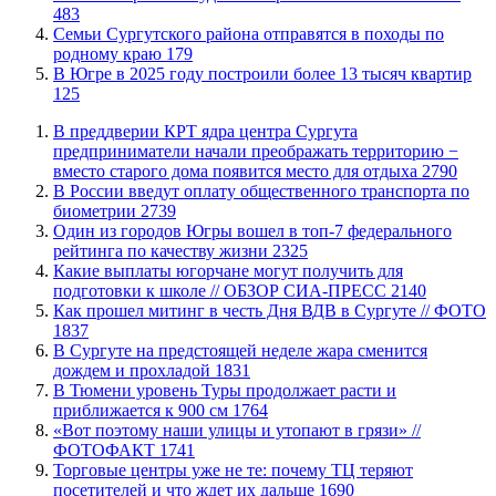
483
​Семьи Сургутского района отправятся в походы по
родному краю
179
​В Югре в 2025 году построили более 13 тысяч квартир
125
​В преддверии КРТ ядра центра Сургута
предприниматели начали преображать территорию −
вместо старого дома появится место для отдыха
2790
В России введут оплату общественного транспорта по
биометрии
2739
Один из городов Югры вошел в топ-7 федерального
рейтинга по качеству жизни
2325
Какие выплаты югорчане могут получить для
подготовки к школе // ОБЗОР СИА-ПРЕСС
2140
Как прошел митинг в честь Дня ВДВ в Сургуте // ФОТО
1837
В Сургуте на предстоящей неделе жара сменится
дождем и прохладой
1831
В Тюмени уровень Туры продолжает расти и
приближается к 900 см
1764
«Вот поэтому наши улицы и утопают в грязи» //
ФОТОФАКТ
1741
Торговые центры уже не те: почему ТЦ теряют
посетителей и что ждет их дальше
1690