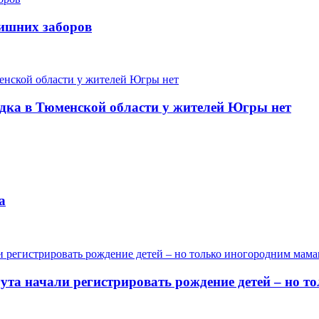
лишних заборов
одка в Тюменской области у жителей Югры нет
а
гута начали регистрировать рождение детей – но 