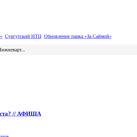
»
Сургутский НТЦ
Обновление парка «За Саймой»
Нижневарт...
густа? // АФИША