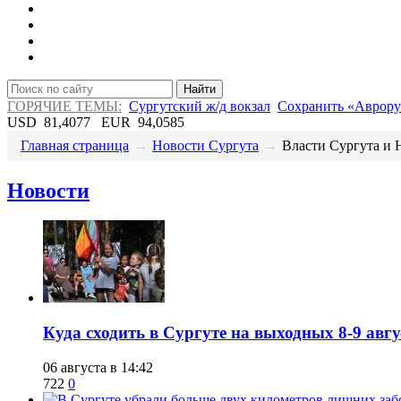
Найти
ГОРЯЧИЕ ТЕМЫ:
Сургутский ж/д вокзал
Сохранить «Аврору
USD
81,4077
EUR
94,0585
Главная страница
→
Новости Сургута
→
Власти Сургута и 
Новости
​Куда сходить в Сургуте на выходных 8-9 ав
06 августа в 14:42
722
0