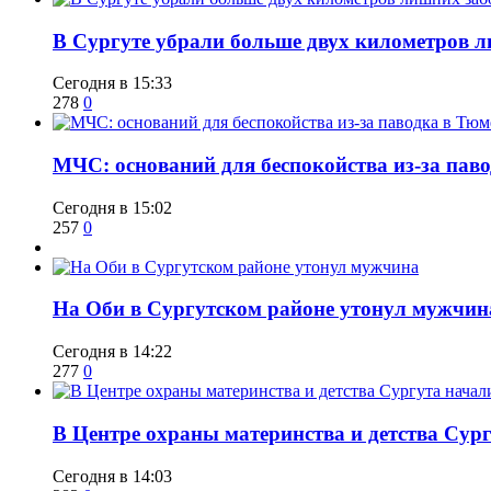
​В Сургуте убрали больше двух километров 
Сегодня в 15:33
278
0
​МЧС: оснований для беспокойства из-за пав
Сегодня в 15:02
257
0
​На Оби в Сургутском районе утонул мужчин
Сегодня в 14:22
277
0
​В Центре охраны материнства и детства Сур
Сегодня в 14:03