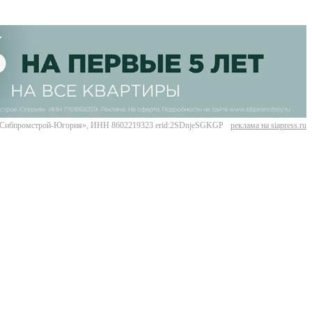
Сибпромстрой-Югория», ИНН 8602219323 erid:2SDnjeSGKGP
реклама на siapress.ru