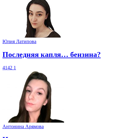
Юлия Латипова
​Последняя капля… бензина?
4142
1
Антонина Арямова