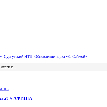
»
Сургутский НТЦ
Обновление парка «За Саймой»
итоги п...
густа? // АФИША