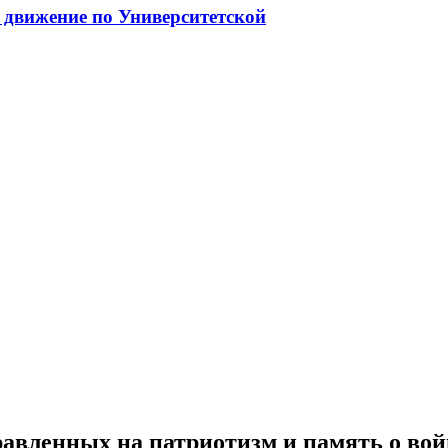
 движение по Университетской
правленных на патриотизм и память о вой