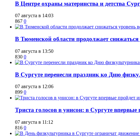
​В Центре охраны материнства и детства Сур
07 августа в 14:03
867
0
​В Тюменской области продолжает снижаться
07 августа в 13:50
830
0
​В Сургуте перенесли праздник ко Дню физкул
07 августа в 12:06
899
0
​Триста голосов в унисон: в Сургуте впервы
07 августа в 11:12
816
0