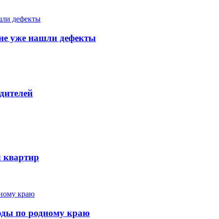
тяне уже нашли дефекты
дителей
ч квартир
ходы по родному краю