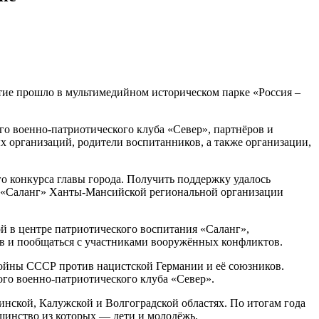
тие прошло в мультимедийном историческом парке «Россия –
о военно-патриотического клуба «Север», партнёров и
х организаций, родители воспитанников, а также организации,
го конкурса главы города. Получить поддержку удалось
м «Саланг» Ханты-Мансийской региональной организации
 в центре патриотического воспитания «Саланг»,
ов и пообщаться с участниками вооружённых конфликтов.
войны СССР против нацистской Германии и её союзников.
го военно-патриотического клуба «Север».
инской, Калужской и Волгоградской областях. По итогам года
ьшинство из которых — дети и молодёжь.