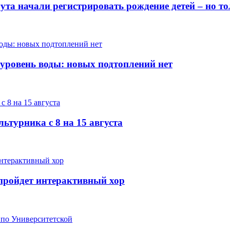
гута начали регистрировать рождение детей – но 
 уровень воды: новых подтоплений нет
ьтурника с 8 на 15 августа
е пройдет интерактивный хор