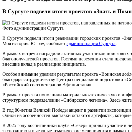
В Сургуте подвели итоги проектов «Знать и Помн
Фото администрации Сургута
В Сургуте подвели итоги реализации городских проектов «Зна
Моя история. Югра», сообщает
администрация Сургута
.
В рамках встречи наградили активных участников поисковых э
благополучателей проектов. Гостями церемонии стали предста
внесшие вклад в реализацию инициатив.
Особое внимание уделили результатам проекта «Воинская добле
благодаря сотрудничеству Центра специальной подготовки «
«Российский союз ветеранов Афганистана».
В рамках проекта пополнили материально-техническую и инфо
структурном подразделении «Сибирского легиона». Здесь жите
В год 80-летия Великой Победы акцент в развитии экспозици
Одной из особенностей выставки остаются артефакты, которые
В 2025 году воспитанники клуба «Север» приняли участие в ч
экспозицию и выездные тематические мероприятия в рамках про