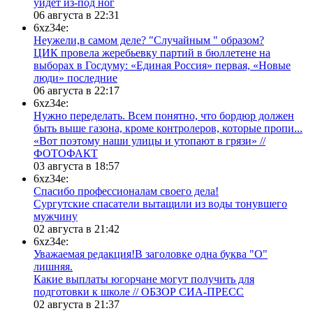
уйдет из-под ног
06 августа в 22:31
6xz34e:
Неужели,в самом деле? "Случайным " образом?
ЦИК провела жеребьевку партий в бюллетене на
выборах в Госдуму: «Единая Россия» первая, «Новые
люди» последние
06 августа в 22:17
6xz34e:
Нужно переделать. Всем понятно, что бордюр должен
быть выше газона, кроме контролеров, которые пропи...
«Вот поэтому наши улицы и утопают в грязи» //
ФОТОФАКТ
03 августа в 18:57
6xz34e:
Спасибо профессионалам своего дела!
Сургутские спасатели вытащили из воды тонувшего
мужчину
02 августа в 21:42
6xz34e:
Уважаемая редакция!В заголовке одна буква "О"
лишняя.
Какие выплаты югорчане могут получить для
подготовки к школе // ОБЗОР СИА-ПРЕСС
02 августа в 21:37