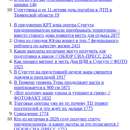
шишки
146
Сургутянка и ее 11-летняя дочь погибли в ДТП в
Тюменской области
19
​В преддверии КРТ ядра центра Сургута
предприниматели начали преображать территорию −
вместо старого дома появится место для отдыха
2877
Один из городов Югры вошел в топ-7 федерального
рейтинга по качеству жизни
2411
Какие выплаты югорчане могут получить для
подготовки к школе // ОБЗОР СИА-ПРЕСС
2242
Как прошел митинг в честь Дня ВДВ в Сургуте // ФОТО
1921
В Сургуте на предстоящей неделе жара сменится
дождем и прохладой
1917
В Тюмени уровень Туры продолжает расти и
приближается к 900 см
1871
«Вот поэтому наши улицы и утопают в грязи» //
ФОТОФАКТ
1832
Торговые центры уже не те: почему ТЦ теряют
посетителей и что ждет их дальше
1775
​Совпадение
1774
Кто из югорчан в 2026 году получит статус
предпенсионера, и какие льготы за это полагаются //
ОБЗОР СИА-ПРЕСС
1753