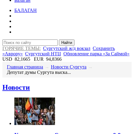
Балаган
БАЛАГАН
Найти
ГОРЯЧИЕ ТЕМЫ:
Сургутский ж/д вокзал
Сохранить
«Аврору»
Сургутский НТЦ
Обновление парка «За Саймой»
USD
82,1665
EUR
94,8366
Главная страница
→
Новости Сургута
→
Депутат думы Сургута выска...
Новости