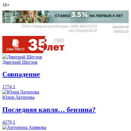
16+
ООО «Сибпромстрой-Югория», ИНН 8602219323
реклама на
erid:2SDnjeSGKGP
siapress.ru
Дмитрий Щеглов
​Совпадение
1774
1
Юлия Латипова
​Последняя капля… бензина?
4279
1