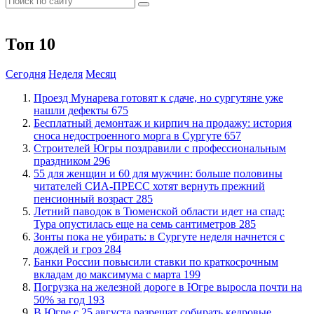
Топ 10
Сегодня
Неделя
Месяц
​Проезд Мунарева готовят к сдаче, но сургутяне уже
нашли дефекты
675
​Бесплатный демонтаж и кирпич на продажу: история
сноса недостроенного морга в Сургуте
657
​Строителей Югры поздравили с профессиональным
праздником
296
​55 для женщин и 60 для мужчин: больше половины
читателей СИА-ПРЕСС хотят вернуть прежний
пенсионный возраст
285
​Летний паводок в Тюменской области идет на спад:
Тура опустилась еще на семь сантиметров
285
​Зонты пока не убирать: в Сургуте неделя начнется с
дождей и гроз
284
​Банки России повысили ставки по краткосрочным
вкладам до максимума с марта
199
​Погрузка на железной дороге в Югре выросла почти на
50% за год
193
​В Югре с 25 августа разрешат собирать кедровые