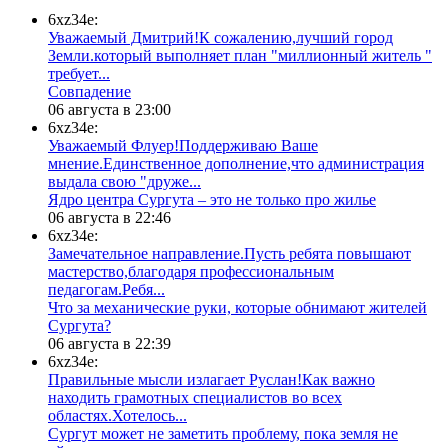
6xz34e:
Уважаемый Дмитрий!К сожалению,лучший город
Земли.который выполняет план "миллионный житель "
требует...
​Совпадение
06 августа в 23:00
6xz34e:
Уважаемый Флуер!Поддерживаю Ваше
мнение.Единственное дополнение,что администрация
выдала свою "друже...
​Ядро центра Сургута ‒ это не только про жилье
06 августа в 22:46
6xz34e:
Замечательное направление.Пусть ребята повышают
мастерство,благодаря профессиональным
педагогам.Ребя...
​Что за механические руки, которые обнимают жителей
Сургута?
06 августа в 22:39
6xz34e:
Правильные мысли излагает Руслан!Как важно
находить грамотных специалистов во всех
областях.Хотелось...
Сургут может не заметить проблему, пока земля не