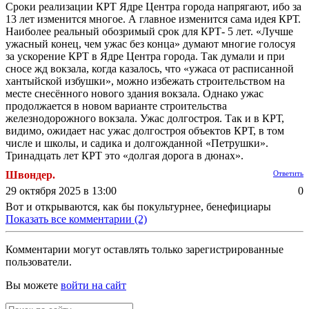
Сроки реализации КРТ Ядре Центра города напрягают, ибо за
13 лет изменится многое. А главное изменится сама идея КРТ.
Наиболее реальный обозримый срок для КРТ- 5 лет. «Лучше
ужасный конец, чем ужас без конца» думают многие голосуя
за ускорение КРТ в Ядре Центра города. Так думали и при
сносе жд вокзала, когда казалось, что «ужаса от расписанной
хантыйской избушки», можно избежать строительством на
месте снесённого нового здания вокзала. Однако ужас
продолжается в новом варианте строительства
железнодорожного вокзала. Ужас долгостроя. Так и в КРТ,
видимо, ожидает нас ужас долгостроя объектов КРТ, в том
числе и школы, и садика и долгожданной «Петрушки».
Тринадцать лет КРТ это «долгая дорога в дюнах».
Швондер.
Ответить
29 октября 2025 в 13:00
0
Вот и открываются, как бы покультурнее, бенефициары
Показать все комментарии (2)
Комментарии могут оставлять только зарегистрированные
пользователи.
Вы можете
войти на сайт