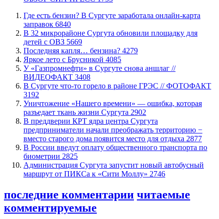
​Где есть бензин? В Сургуте заработала онлайн-карта
заправок
6840
В 32 микрорайоне Сургута обновили площадку для
детей с ОВЗ
5669
​Последняя капля… бензина?
4279
Яркое лето с Брусникой
4085
У «Газпромнефти» в Сургуте снова аншлаг //
ВИДЕОФАКТ
3408
​В Сургуте что-то горело в районе ГРЭС // ФОТОФАКТ
3192
​Уничтожение «Нашего времени» — ошибка, которая
разъедает ткань жизни Сургута
2902
​В преддверии КРТ ядра центра Сургута
предприниматели начали преображать территорию −
вместо старого дома появится место для отдыха
2877
В России введут оплату общественного транспорта по
биометрии
2825
​Администрация Сургута запустит новый автобусный
маршрут от ПИКСа к «Сити Моллу»
2746
последние комментарии
читаемые
комментируемые