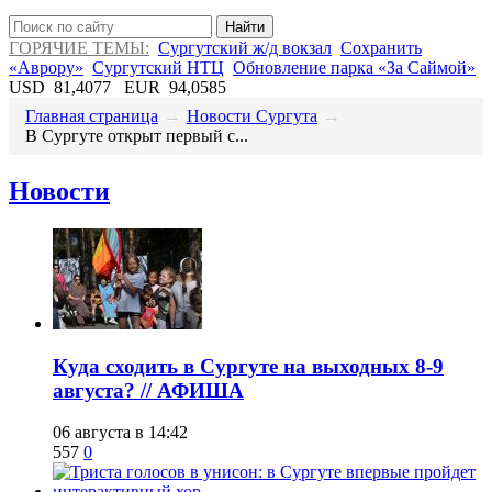
Найти
ГОРЯЧИЕ ТЕМЫ:
Сургутский ж/д вокзал
Сохранить
«Аврору»
Сургутский НТЦ
Обновление парка «За Саймой»
USD
81,4077
EUR
94,0585
Главная страница
→
Новости Сургута
→
​В Сургуте открыт первый с...
Новости
​Куда сходить в Сургуте на выходных 8-9
августа? // АФИША
06 августа в 14:42
557
0