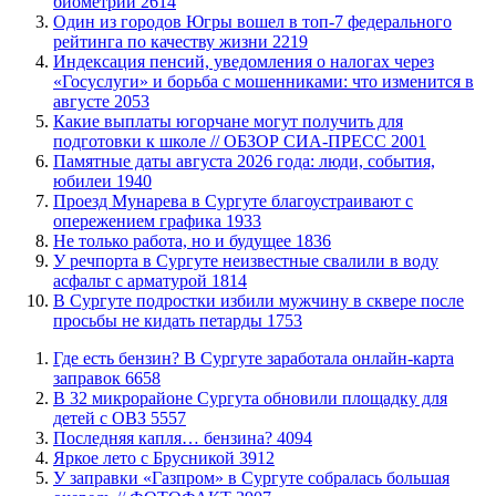
биометрии
2614
Один из городов Югры вошел в топ-7 федерального
рейтинга по качеству жизни
2219
​Индексация пенсий, уведомления о налогах через
«Госуслуги» и борьба с мошенниками: что изменится в
августе
2053
Какие выплаты югорчане могут получить для
подготовки к школе // ОБЗОР СИА-ПРЕСС
2001
​Памятные даты августа 2026 года: люди, события,
юбилеи
1940
​Проезд Мунарева в Сургуте благоустраивают с
опережением графика
1933
​Не только работа, но и будущее
1836
​У речпорта в Сургуте неизвестные свалили в воду
асфальт с арматурой
1814
В Сургуте подростки избили мужчину в сквере после
просьбы не кидать петарды
1753
​Где есть бензин? В Сургуте заработала онлайн-карта
заправок
6658
В 32 микрорайоне Сургута обновили площадку для
детей с ОВЗ
5557
​Последняя капля… бензина?
4094
Яркое лето с Брусникой
3912
​У заправки «Газпром» в Сургуте собралась большая