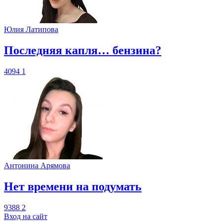
Юлия Латипова
​Последняя капля… бензина?
4094
1
Антонина Арямова
​Нет времени на подумать
9388
2
Вход на сайт