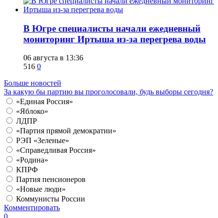
В Югре специалисты начали ежедневный
мониторинг Иртыша из-за перегрева воды
06 августа в 13:36
516
0
Больше новостей
За какую бы партию вы проголосовали, будь выборы сегодня?
«Единая Россия»
«Яблоко»
ЛДПР
«Партия прямой демократии»
РЭП «Зеленые»
«Справедливая Россия»
«Родина»
КПРФ
Партия пенсионеров
«Новые люди»
Коммунисты России
Комментировать
0