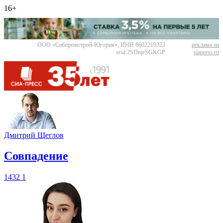
16+
ООО «Сибпромстрой-Югория», ИНН 8602219323
реклама на
erid:2SDnjeSGKGP
siapress.ru
Дмитрий Щеглов
​Совпадение
1432
1