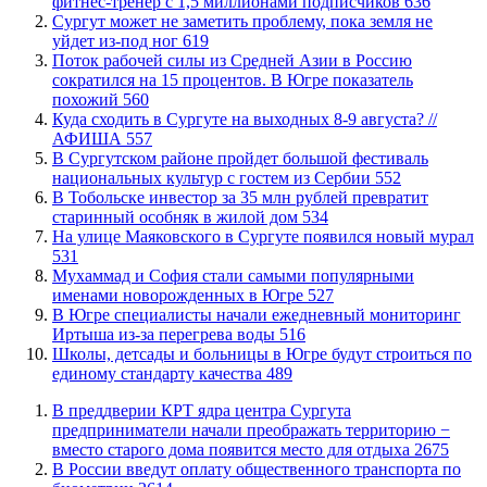
фитнес-тренер с 1,5 миллионами подписчиков
636
Сургут может не заметить проблему, пока земля не
уйдет из-под ног
619
Поток рабочей силы из Средней Азии в Россию
сократился на 15 процентов. В Югре показатель
похожий
560
​Куда сходить в Сургуте на выходных 8-9 августа? //
АФИША
557
В Сургутском районе пройдет большой фестиваль
национальных культур с гостем из Сербии
552
В Тобольске инвестор за 35 млн рублей превратит
старинный особняк в жилой дом
534
​На улице Маяковского в Сургуте появился новый мурал
531
​Мухаммад и София стали самыми популярными
именами новорожденных в Югре
527
В Югре специалисты начали ежедневный мониторинг
Иртыша из-за перегрева воды
516
Школы, детсады и больницы в Югре будут строиться по
единому стандарту качества
489
​В преддверии КРТ ядра центра Сургута
предприниматели начали преображать территорию −
вместо старого дома появится место для отдыха
2675
В России введут оплату общественного транспорта по