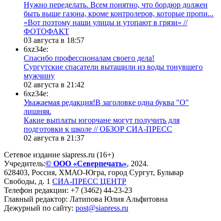
Нужно переделать. Всем понятно, что бордюр должен
быть выше газона, кроме контролеров, которые пропи...
«Вот поэтому наши улицы и утопают в грязи» //
ФОТОФАКТ
03 августа в 18:57
6xz34e:
Спасибо профессионалам своего дела!
Сургутские спасатели вытащили из воды тонувшего
мужчину
02 августа в 21:42
6xz34e:
Уважаемая редакция!В заголовке одна буква "О"
лишняя.
Какие выплаты югорчане могут получить для
подготовки к школе // ОБЗОР СИА-ПРЕСС
02 августа в 21:37
Сетевое издание siapress.ru (16+)
Учредитель:
© ООО «Северпечать»
, 2024.
628403
,
Россия
,
ХМАО-Югра
, город
Сургут
,
Бульвар
Свободы, д. 1
СИА-ПРЕСС ЦЕНТР
Телефон редакции:
+7 (3462) 44-23-23
Главный редактор: Латипова Юлия Альфитовна
Дежурный по сайту:
post@siapress.ru