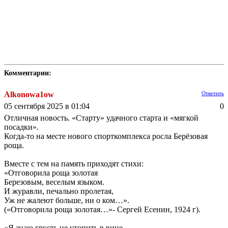
Комментарии:
Alkonowa1ow
Ответить
05 сентября 2025 в 01:04
0
Отличная новость. «Старту» удачного старта и «мягкой
посадки».
Когда-то на месте нового спорткомплекса росла Берёзовая
роща.
Вместе с тем на память приходят стихи:
«Отговорила роща золотая
Березовым, веселым языком.
И журавли, печально пролетая,
Уж не жалеют больше, ни о ком…».
(«Отговорила роща золотая…»- Сергей Есенин, 1924 г).
«Я знаю грусть не утопить в вине,