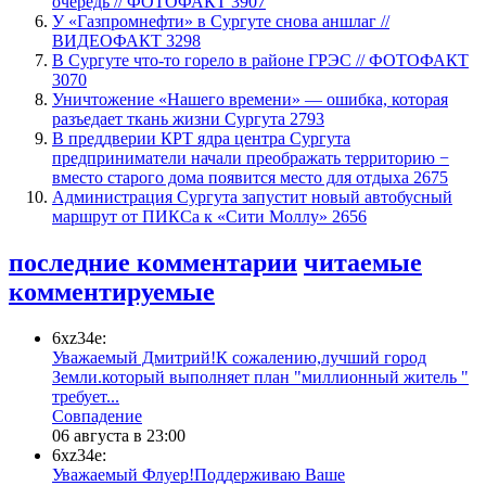
очередь // ФОТОФАКТ
3907
У «Газпромнефти» в Сургуте снова аншлаг //
ВИДЕОФАКТ
3298
​В Сургуте что-то горело в районе ГРЭС // ФОТОФАКТ
3070
​Уничтожение «Нашего времени» — ошибка, которая
разъедает ткань жизни Сургута
2793
​В преддверии КРТ ядра центра Сургута
предприниматели начали преображать территорию −
вместо старого дома появится место для отдыха
2675
​Администрация Сургута запустит новый автобусный
маршрут от ПИКСа к «Сити Моллу»
2656
последние комментарии
читаемые
комментируемые
6xz34e:
Уважаемый Дмитрий!К сожалению,лучший город
Земли.который выполняет план "миллионный житель "
требует...
​Совпадение
06 августа в 23:00
6xz34e:
Уважаемый Флуер!Поддерживаю Ваше