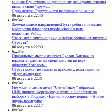
мнение.Единственное дополнение,что администрация
выдала свою "друже...
​Ядро центра Сургута ‒ это не только про жилье
06 августа в 22:46
6xz34e:
Замечательное направление.Пусть ребята повышают
мастерство,благодаря профессиональным
педагогам.Ребя...
​Что за механические руки, которые обнимают жителей
Сургута?
06 августа в 22:39
6xz34e:
Правильные мысли излагает Руслан!Как важно
находить грамотных специалистов во всех
областях.Хотелось...
Сургут может не заметить проблему, пока земля не
уйдет из-под ног
06 августа в 22:31
6xz34e:
Неужели,в самом деле? "Случайным " образом?
ЦИК провела жеребьевку партий в бюллетене на
выборах в Госдуму: «Единая Россия» первая, «Новые
люди» последние
06 августа в 22:17
6xz34e: