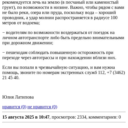
рекомендуется лечь на землю (в песчаный или каменистый
грунт), по возможности в низине. Важно, чтобы рядом с вами
не было реки, озера или пруда, поскольку вода – хороший
проводник, а удар молнии распространяется в радиусе 100
метров от водоема;
− водителям по возможности воздержаться от поездок на
личном автотранспорте либо быть предельно внимательными
при дорожном движении;
− пешеходам соблюдать повышенную осторожность при
переходе через автотрассы и при нахождении вблизи них.
Если вы попали в чрезвычайную ситуацию, и вам нужна
помощь, звоните по номерам экстренных служб 112, +7 (3462)
21 45 40.
Юлия Латипова
нравится (0)
не нравится (0)
15 августа 2025 в 10:47
, просмотров: 2334, комментариев: 0