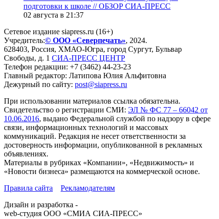
подготовки к школе // ОБЗОР СИА-ПРЕСС
02 августа в 21:37
Сетевое издание siapress.ru (16+)
Учредитель:
© ООО «Северпечать»
, 2024.
628403
,
Россия
,
ХМАО-Югра
, город
Сургут
,
Бульвар
Свободы, д. 1
СИА-ПРЕСС ЦЕНТР
Телефон редакции:
+7 (3462) 44-23-23
Главный редактор: Латипова Юлия Альфитовна
Дежурный по сайту:
post@siapress.ru
При использовании материалов ссылка обязательна.
Свидетельство о регистрации СМИ:
ЭЛ № ФС 77 – 66042 от
10.06.2016
, выдано Федеральной службой по надзору в сфере
связи, информационных технологий и массовых
коммуникаций. Редакция не несет ответственности за
достоверность информации, опубликованной в рекламных
объявлениях.
Материалы в рубриках «Компании», «Недвижимость» и
«Новости бизнеса» размещаются на коммерческой основе.
Правила сайта
Рекламодателям
Дизайн и разработка -
web-студия ООО «СМИА СИА-ПРЕСС»