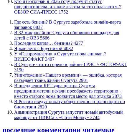
Кто из югорчан в 2026 году получит статус
предпенсионера, и какие льготы за это полагаются //
ОБЗОР СИА-ПРЕСС
1752
​Где есть бензин? В Сургуте заработала онлайн-карта
заправок
6837
В 32 микрорайоне Сургута обновили площадку для
детей с ОВЗ
5666
​Последняя капля… бензина?
4277
Яркое лето с Брусникой
4082
У «Газпромнефти» в Сургуте снова аншлаг //
ВИДЕОФАКТ
3407
​В Сургуте что-то горело в районе ГРЭС // ФОТОФАКТ
3190
​Уничтожение «Нашего времени» — ошибка, которая
разъедает ткань жизни Сургута
2901
​В преддверии КРТ ядра центра Сургута
предприниматели начали преображать территорию −
вместо старого дома появится место для отдыха
2873
В России введут оплату общественного транспорта по
биометрии
2820
​Администрация Сургута запустит новый автобусный
маршрут от ПИКСа к «Сити Моллу»
2744
последние комментарии
читаемые