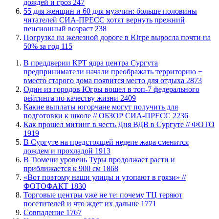
дождей и гроз
247
​55 для женщин и 60 для мужчин: больше половины
читателей СИА-ПРЕСС хотят вернуть прежний
пенсионный возраст
238
​Погрузка на железной дороге в Югре выросла почти на
50% за год
115
​В преддверии КРТ ядра центра Сургута
предприниматели начали преображать территорию −
вместо старого дома появится место для отдыха
2873
Один из городов Югры вошел в топ-7 федерального
рейтинга по качеству жизни
2409
Какие выплаты югорчане могут получить для
подготовки к школе // ОБЗОР СИА-ПРЕСС
2236
Как прошел митинг в честь Дня ВДВ в Сургуте // ФОТО
1919
В Сургуте на предстоящей неделе жара сменится
дождем и прохладой
1913
В Тюмени уровень Туры продолжает расти и
приближается к 900 см
1868
«Вот поэтому наши улицы и утопают в грязи» //
ФОТОФАКТ
1830
Торговые центры уже не те: почему ТЦ теряют
посетителей и что ждет их дальше
1771
​Совпадение
1767