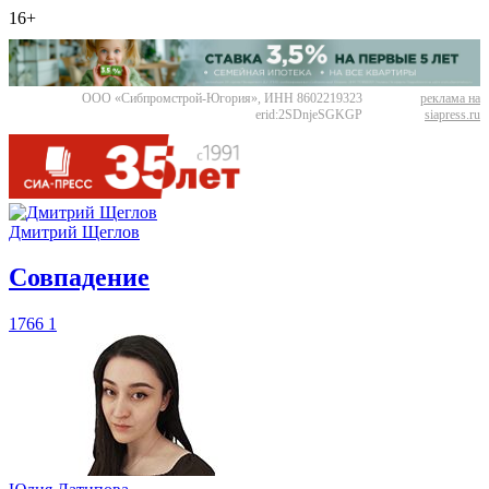
16+
ООО «Сибпромстрой-Югория», ИНН 8602219323
реклама на
erid:2SDnjeSGKGP
siapress.ru
Дмитрий Щеглов
​Совпадение
1766
1