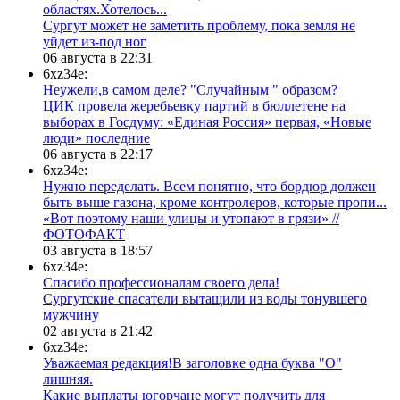
областях.Хотелось...
Сургут может не заметить проблему, пока земля не
уйдет из-под ног
06 августа в 22:31
6xz34e:
Неужели,в самом деле? "Случайным " образом?
ЦИК провела жеребьевку партий в бюллетене на
выборах в Госдуму: «Единая Россия» первая, «Новые
люди» последние
06 августа в 22:17
6xz34e:
Нужно переделать. Всем понятно, что бордюр должен
быть выше газона, кроме контролеров, которые пропи...
«Вот поэтому наши улицы и утопают в грязи» //
ФОТОФАКТ
03 августа в 18:57
6xz34e:
Спасибо профессионалам своего дела!
Сургутские спасатели вытащили из воды тонувшего
мужчину
02 августа в 21:42
6xz34e:
Уважаемая редакция!В заголовке одна буква "О"
лишняя.
Какие выплаты югорчане могут получить для