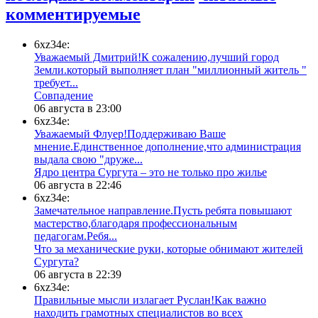
комментируемые
6xz34e:
Уважаемый Дмитрий!К сожалению,лучший город
Земли.который выполняет план "миллионный житель "
требует...
​Совпадение
06 августа в 23:00
6xz34e:
Уважаемый Флуер!Поддерживаю Ваше
мнение.Единственное дополнение,что администрация
выдала свою "друже...
​Ядро центра Сургута ‒ это не только про жилье
06 августа в 22:46
6xz34e:
Замечательное направление.Пусть ребята повышают
мастерство,благодаря профессиональным
педагогам.Ребя...
​Что за механические руки, которые обнимают жителей
Сургута?
06 августа в 22:39
6xz34e:
Правильные мысли излагает Руслан!Как важно
находить грамотных специалистов во всех