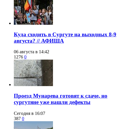
​Куда сходить в Сургуте на выходных 8-9
августа? // АФИША
06 августа в 14:42
1276
0
​Проезд Мунарева готовят к сдаче, но
сургутяне уже нашли дефекты
Сегодня в 16:07
387
0