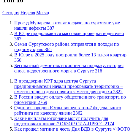
Сегодня
Неделя
Месяц
​Проезд Мунарева готовят к сдаче, но сургутяне уже
нашли дефекты
387
​В Югре продолжаются массовые проверки водителей
367
​Семьи Сургутского района отправятся в походы по
родному краю
365
​В Югре в 2025 году построили более 13 тысяч квартир
350
​Бесплатный демонтаж и кирпич на продажу: история
сноса недостроенного морга в Сургуте
216
​В преддверии КРТ ядра центра Сургута
предприниматели начали преображать территорию −
вместо старого дома появится место для отдыха
2822
В России введут оплату общественного транспорта по
биометрии
2769
Один из городов Югры вошел в топ-7 федерального
рейтинга по качеству жизни
2362
Какие выплаты югорчане могут получить для
подготовки к школе // ОБЗОР СИА-ПРЕСС
2174
Как прошел митинг в честь Дня ВДВ в Сургуте // ФОТО