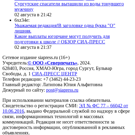
Сургутские спасатели вытащили из воды тонувшего
мужчину
02 августа в 21:42
6xz34e:
Уважаемая редакция!В заголовке одна буква "О"
лишняя.
Какие выплаты югорчане могут получить для
подготовки к школе // ОБЗОР СИА-ПРЕСС
02 августа в 21:37
Сетевое издание siapress.ru (16+)
Учредитель:
© ООО «Северпечать»
, 2024.
628403
,
Россия
,
ХМАО-Югра
, город
Сургут
,
Бульвар
Свободы, д. 1
СИА-ПРЕСС ЦЕНТР
Телефон редакции:
+7 (3462) 44-23-23
Главный редактор: Латипова Юлия Альфитовна
Дежурный по сайту:
post@siapress.ru
При использовании материалов ссылка обязательна.
Свидетельство о регистрации СМИ:
ЭЛ № ФС 77 – 66042 от
10.06.2016
, выдано Федеральной службой по надзору в сфере
связи, информационных технологий и массовых
коммуникаций. Редакция не несет ответственности за
достоверность информации, опубликованной в рекламных
объявлениях.