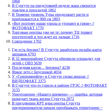
1868
В Сургуте на предстоящей неделе жара сменится
дождем и прохладой
1862
В Тюмени уровень Туры продолжает расти и
приближается к 900 см
1803
«Вот поэтому наши улицы и утопают в грязи» //
ФОТОФАКТ
1770
Торговые центры уже не те: почему ТЦ теряют
посетителей и что ждет их дальше
1716
​Совпадение
1702
​Где есть бензин? В Сургуте заработала онлайн-карта
заправок
6793
В 32 микрорайоне Сургута обновили площадку для
детей с ОВЗ
5639
​Последняя капля… бензина?
4238
Яркое лето с Брусникой
4034
У «Газпромнефти» в Сургуте снова аншлаг //
ВИДЕОФАКТ
3375
​В Сургуте что-то горело в районе ГРЭС // ФОТОФАКТ
3155
​Уничтожение «Нашего времени» — ошибка, которая
разъедает ткань жизни Сургута
2872
​В преддверии КРТ ядра центра Сургута
предприниматели начали преображать территорию −