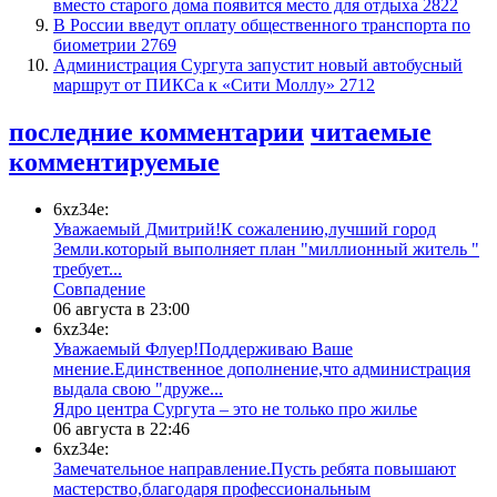
вместо старого дома появится место для отдыха
2822
В России введут оплату общественного транспорта по
биометрии
2769
​Администрация Сургута запустит новый автобусный
маршрут от ПИКСа к «Сити Моллу»
2712
последние комментарии
читаемые
комментируемые
6xz34e:
Уважаемый Дмитрий!К сожалению,лучший город
Земли.который выполняет план "миллионный житель "
требует...
​Совпадение
06 августа в 23:00
6xz34e:
Уважаемый Флуер!Поддерживаю Ваше
мнение.Единственное дополнение,что администрация
выдала свою "друже...
​Ядро центра Сургута ‒ это не только про жилье
06 августа в 22:46
6xz34e:
Замечательное направление.Пусть ребята повышают
мастерство,благодаря профессиональным