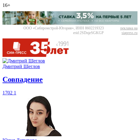
16+
ООО «Сибпромстрой-Югория», ИНН 8602219323
реклама на
erid:2SDnjeSGKGP
siapress.ru
Дмитрий Щеглов
​Совпадение
1702
1