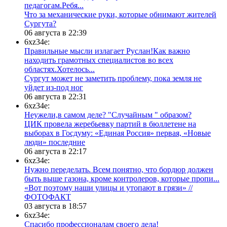
педагогам.Ребя...
​Что за механические руки, которые обнимают жителей
Сургута?
06 августа в 22:39
6xz34e:
Правильные мысли излагает Руслан!Как важно
находить грамотных специалистов во всех
областях.Хотелось...
Сургут может не заметить проблему, пока земля не
уйдет из-под ног
06 августа в 22:31
6xz34e:
Неужели,в самом деле? "Случайным " образом?
ЦИК провела жеребьевку партий в бюллетене на
выборах в Госдуму: «Единая Россия» первая, «Новые
люди» последние
06 августа в 22:17
6xz34e:
Нужно переделать. Всем понятно, что бордюр должен
быть выше газона, кроме контролеров, которые пропи...
«Вот поэтому наши улицы и утопают в грязи» //
ФОТОФАКТ
03 августа в 18:57
6xz34e:
Спасибо профессионалам своего дела!