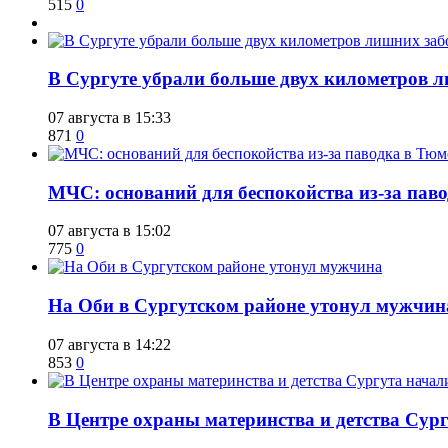
515
0
​В Сургуте убрали больше двух километров 
07 августа в 15:33
871
0
​МЧС: оснований для беспокойства из-за пав
07 августа в 15:02
775
0
​На Оби в Сургутском районе утонул мужчин
07 августа в 14:22
853
0
​В Центре охраны материнства и детства Сур