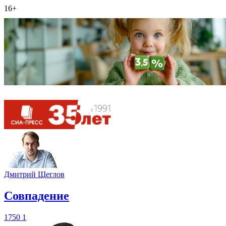
16+
Дмитрий Щеглов
​Совпадение
1750
1