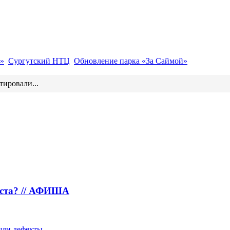
»
Сургутский НТЦ
Обновление парка «За Саймой»
тировали...
густа? // АФИША