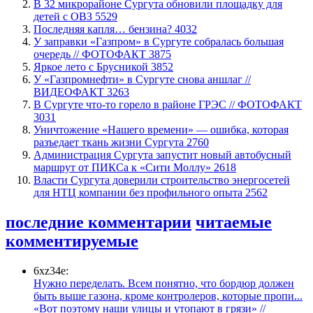
В 32 микрорайоне Сургута обновили площадку для
детей с ОВЗ
5529
​Последняя капля… бензина?
4032
​У заправки «Газпром» в Сургуте собралась большая
очередь // ФОТОФАКТ
3875
Яркое лето с Брусникой
3852
У «Газпромнефти» в Сургуте снова аншлаг //
ВИДЕОФАКТ
3263
​В Сургуте что-то горело в районе ГРЭС // ФОТОФАКТ
3031
​Уничтожение «Нашего времени» — ошибка, которая
разъедает ткань жизни Сургута
2760
​Администрация Сургута запустит новый автобусный
маршрут от ПИКСа к «Сити Моллу»
2618
Власти Сургута доверили строительство энергосетей
для НТЦ компании без профильного опыта
2562
последние комментарии
читаемые
комментируемые
6xz34e:
Нужно переделать. Всем понятно, что бордюр должен
быть выше газона, кроме контролеров, которые пропи...
«Вот поэтому наши улицы и утопают в грязи» //