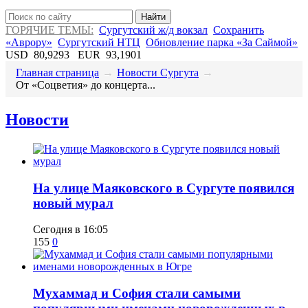
Найти
ГОРЯЧИЕ ТЕМЫ:
Сургутский ж/д вокзал
Сохранить
«Аврору»
Сургутский НТЦ
Обновление парка «За Саймой»
USD
80,9293
EUR
93,1901
Главная страница
→
Новости Сургута
→
​От «Соцветия» до концерта...
Новости
​На улице Маяковского в Сургуте появился
новый мурал
Сегодня в 16:05
155
0
​Мухаммад и София стали самыми