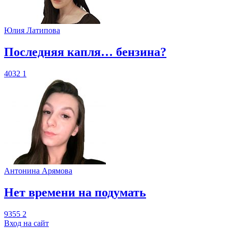
Юлия Латипова
​Последняя капля… бензина?
4032
1
Антонина Арямова
​Нет времени на подумать
9355
2
Вход на сайт