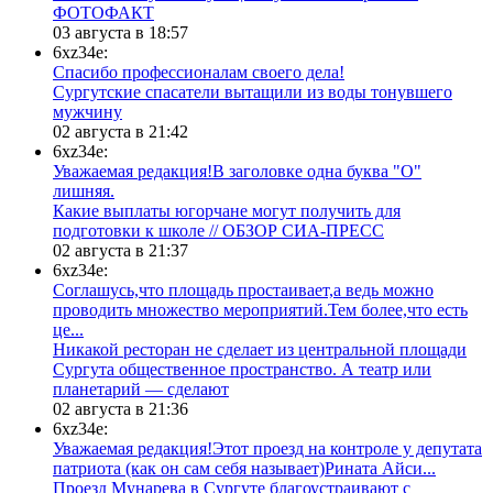
ФОТОФАКТ
03 августа в 18:57
6xz34e:
Спасибо профессионалам своего дела!
Сургутские спасатели вытащили из воды тонувшего
мужчину
02 августа в 21:42
6xz34e:
Уважаемая редакция!В заголовке одна буква "О"
лишняя.
Какие выплаты югорчане могут получить для
подготовки к школе // ОБЗОР СИА-ПРЕСС
02 августа в 21:37
6xz34e:
Соглашусь,что площадь простаивает,а ведь можно
проводить множество мероприятий.Тем более,что есть
це...
​Никакой ресторан не сделает из центральной площади
Сургута общественное пространство. А театр или
планетарий — сделают
02 августа в 21:36
6xz34e:
Уважаемая редакция!Этот проезд на контроле у депутата
патриота (как он сам себя называет)Рината Айси...
​Проезд Мунарева в Сургуте благоустраивают с