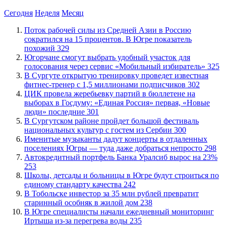
Сегодня
Неделя
Месяц
Поток рабочей силы из Средней Азии в Россию
сократился на 15 процентов. В Югре показатель
похожий
329
Югорчане смогут выбрать удобный участок для
голосования через сервис «Мобильный избиратель»
325
В Сургуте открытую тренировку проведет известная
фитнес-тренер с 1,5 миллионами подписчиков
302
ЦИК провела жеребьевку партий в бюллетене на
выборах в Госдуму: «Единая Россия» первая, «Новые
люди» последние
301
В Сургутском районе пройдет большой фестиваль
национальных культур с гостем из Сербии
300
Именитые музыканты дадут концерты в отдаленных
поселениях Югры — туда даже добраться непросто
298
​Автокредитный портфель Банка Уралсиб вырос на 23%
253
Школы, детсады и больницы в Югре будут строиться по
единому стандарту качества
242
В Тобольске инвестор за 35 млн рублей превратит
старинный особняк в жилой дом
238
В Югре специалисты начали ежедневный мониторинг
Иртыша из-за перегрева воды
235