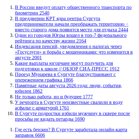
В России введут оплату общественного транспорта по
биометрии
2540
​В преддверии КРТ ядра центра Сургута
предприниматели начали преображать территорию −
вместо старого дома появится место для отдыха
2444
Один из городов Югры вошел в топ-7 федерального
рейтинга по качеству жизни
2164
​Индексация пенсий, уведомления о налогах через
«Госуслуги» и борьба с мошенниками: что изменится в
августе
2001
Какие выплаты югорчане могут получить для
подготовки к школе // ОБЗОР СИА-ПРЕСС
1912
​Проезд Мунарева в Сургуте благоустраивают с
опережением графика
1866
​Памятные даты августа 2026 года: люди, события,
юбилеи
1862
​Не только работа, но и будущее
1777
​У речпорта в Сургуте неизвестные свалили в воду
асфальт с арматурой
1761
В Сургуте подростки избили мужчину в сквере после
просьбы не кидать петарды
1690
​Где есть бензин? В Сургуте заработала онлайн-карта
заправок
6606