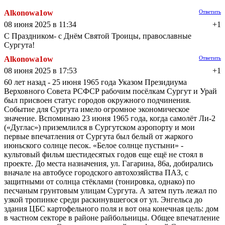
Alkonowa1ow
Ответить
08 июня 2025 в 11:34
+1
С Праздником- с Днём Святой Троицы, православные
Сургута!
Alkonowa1ow
Ответить
08 июня 2025 в 17:53
+1
60 лет назад - 25 июня 1965 года Указом Президиума
Верховного Совета РСФСР рабочим посёлкам Сургут и Урай
был присвоен статус городов окружного подчинения.
Событие для Сургута имело огромное экономическое
значение. Вспоминаю 23 июня 1965 года, когда самолёт Ли-2
(«Дуглас») приземлился в Сургутском аэропорту и мои
первые впечатления от Сургута был белый от жаркого
июньского солнце песок. «Белое солнце пустыни» -
культовый фильм шестидесятых годов еще ещё не стоял в
проекте. До места назначения, ул. Гагарина, 86а, добирались
вначале на автобусе городского автохозяйства ПАЗ, с
защитными от солнца стёклами (тонировка, однако) по
песчаным грунтовым улицам Сургута. А затем путь лежал по
узкой тропинке среди раскинувшегося от ул. Энгельса до
здания ЦБС картофельного поля и вот она конечная цель: дом
в частном секторе в районе райбольницы. Общее впечатление