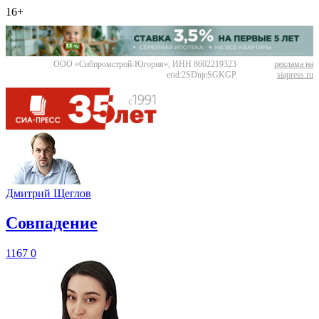
16+
ООО «Сибпромстрой-Югория», ИНН 8602219323
реклама на
erid:2SDnjeSGKGP
siapress.ru
Дмитрий Щеглов
​Совпадение
1167
0