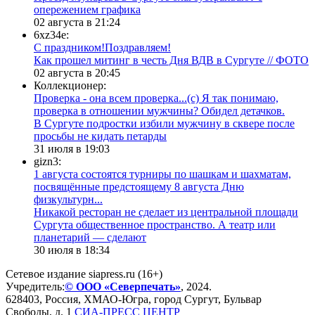
опережением графика
02 августа в 21:24
6xz34e:
С праздником!Поздравляем!
Как прошел митинг в честь Дня ВДВ в Сургуте // ФОТО
02 августа в 20:45
Коллекционер:
Проверка - она всем проверка...(с) Я так понимаю,
проверка в отношении мужчины? Обидел детачков.
В Сургуте подростки избили мужчину в сквере после
просьбы не кидать петарды
31 июля в 19:03
gizn3:
1 августа состоятся турниры по шашкам и шахматам,
посвящённые предстоящему 8 августа Дню
физкультурн...
​Никакой ресторан не сделает из центральной площади
Сургута общественное пространство. А театр или
планетарий — сделают
30 июля в 18:34
Сетевое издание siapress.ru (16+)
Учредитель:
© ООО «Северпечать»
, 2024.
628403
,
Россия
,
ХМАО-Югра
, город
Сургут
,
Бульвар
Свободы, д. 1
СИА-ПРЕСС ЦЕНТР