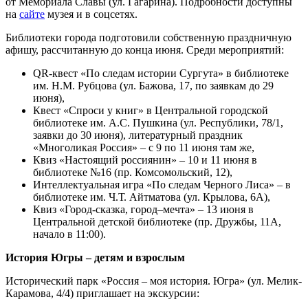
от Мемориала Славы (ул. Гагарина). Подробности доступны
на
сайте
музея и в соцсетях.
Библиотеки города подготовили собственную праздничную
афишу, рассчитанную до конца июня. Среди мероприятий:
QR-квест «По следам истории Сургута» в библиотеке
им. Н.М. Рубцова (ул. Бажова, 17, по заявкам до 29
июня),
Квест «Спроси у книг» в Центральной городской
библиотеке им. А.С. Пушкина (ул. Республики, 78/1,
заявки до 30 июня), литературный праздник
«Многоликая Россия» – с 9 по 11 июня там же,
Квиз «Настоящий россиянин» – 10 и 11 июня в
библиотеке №16 (пр. Комсомольский, 12),
Интеллектуальная игра «По следам Черного Лиса» – в
библиотеке им. Ч.Т. Айтматова (ул. Крылова, 6А),
Квиз «Город-сказка, город–мечта» – 13 июня в
Центральной детской библиотеке (пр. Дружбы, 11А,
начало в 11:00).
История Югры – детям и взрослым
Исторический парк «Россия – моя история. Югра» (ул. Мелик-
Карамова, 4/4) приглашает на экскурсии: