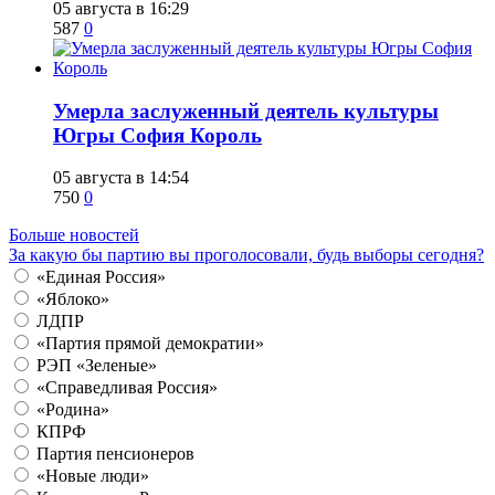
05 августа в 16:29
587
0
​Умерла заслуженный деятель культуры
Югры София Король
05 августа в 14:54
750
0
Больше новостей
За какую бы партию вы проголосовали, будь выборы сегодня?
«Единая Россия»
«Яблоко»
ЛДПР
«Партия прямой демократии»
РЭП «Зеленые»
«Справедливая Россия»
«Родина»
КПРФ
Партия пенсионеров
«Новые люди»