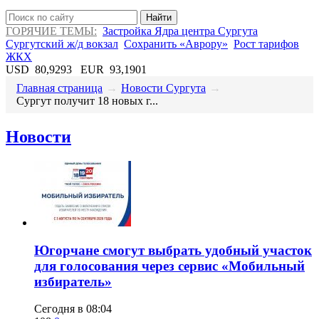
Найти
ГОРЯЧИЕ ТЕМЫ:
Застройка Ядра центра Сургута
Сургутский ж/д вокзал
Сохранить «Аврору»
Рост тарифов
ЖКХ
USD
80,9293
EUR
93,1901
Главная страница
→
Новости Сургута
→
​Сургут получит 18 новых г...
Новости
Югорчане смогут выбрать удобный участок
для голосования через сервис «Мобильный
избиратель»
Сегодня в 08:04