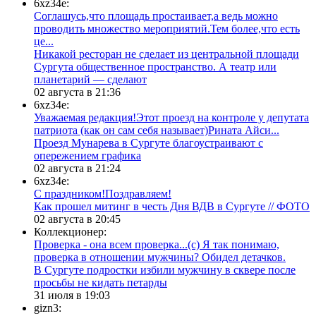
6xz34e:
Соглашусь,что площадь простаивает,а ведь можно
проводить множество мероприятий.Тем более,что есть
це...
​Никакой ресторан не сделает из центральной площади
Сургута общественное пространство. А театр или
планетарий — сделают
02 августа в 21:36
6xz34e:
Уважаемая редакция!Этот проезд на контроле у депутата
патриота (как он сам себя называет)Рината Айси...
​Проезд Мунарева в Сургуте благоустраивают с
опережением графика
02 августа в 21:24
6xz34e:
С праздником!Поздравляем!
Как прошел митинг в честь Дня ВДВ в Сургуте // ФОТО
02 августа в 20:45
Коллекционер:
Проверка - она всем проверка...(с) Я так понимаю,
проверка в отношении мужчины? Обидел детачков.
В Сургуте подростки избили мужчину в сквере после
просьбы не кидать петарды
31 июля в 19:03
gizn3: