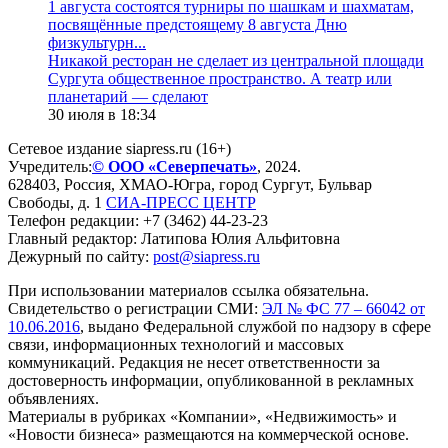
1 августа состоятся турниры по шашкам и шахматам,
посвящённые предстоящему 8 августа Дню
физкультурн...
​Никакой ресторан не сделает из центральной площади
Сургута общественное пространство. А театр или
планетарий — сделают
30 июля в 18:34
Сетевое издание siapress.ru (16+)
Учредитель:
© ООО «Северпечать»
, 2024.
628403
,
Россия
,
ХМАО-Югра
, город
Сургут
,
Бульвар
Свободы, д. 1
СИА-ПРЕСС ЦЕНТР
Телефон редакции:
+7 (3462) 44-23-23
Главный редактор: Латипова Юлия Альфитовна
Дежурный по сайту:
post@siapress.ru
При использовании материалов ссылка обязательна.
Свидетельство о регистрации СМИ:
ЭЛ № ФС 77 – 66042 от
10.06.2016
, выдано Федеральной службой по надзору в сфере
связи, информационных технологий и массовых
коммуникаций. Редакция не несет ответственности за
достоверность информации, опубликованной в рекламных
объявлениях.
Материалы в рубриках «Компании», «Недвижимость» и
«Новости бизнеса» размещаются на коммерческой основе.