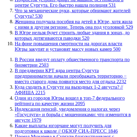
центре Сургута. Его быстро нашла полиция
531
​Что за механические руки, которые обнимают жителей
Сургута?
530
Женщина получала пособия на детей в Югре, хотя жила
с ними в другом регионе. Теперь она под уголовкой
529
В Югре нельзя будет строить любые здания в зонах, до
которых дотягиваются паводки
520
На фоне повышения смертности на дорогах власти
Югры закупят и установят массу новых камер
500
В России введут оплату общественного транспорта по
биометрии
2503
​В преддверии КРТ ядра центра Сургута
предприниматели начали преображать территорию −
вместо старого дома появится место для отдыха
2232
​Куда сходить в Сургуте на выходных 1-2 августа? //
АФИША
2215
Один из городов Югры вошел в топ-7 федерального
рейтинга по качеству жизни
2095
​Индексация пенсий, уведомления о налогах через
«Госуслуги» и борьба с мошенниками: что изменится в
августе
1979
Какие выплаты югорчане могут получить для
подготовки к школе // ОБЗОР СИА-ПРЕСС
1846
​Проезд Мунарева в Сургуте благоустраивают с