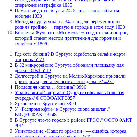
опережением графика
1835
​Памятные даты августа 2026 года: люди, события,
юбилеи
1833
Молодая сургутянка на 34-й неделе беременности
родила тройню — первую в городе в этом году
1833
Виолетта Жученко: «Мы мечтаем создать свой острог,
который станет местом притяжения для горожан и
туристов»
1809
​Где есть бензин? В Сургуте заработала онлайн-карта
заправок
6573
В 32 микрорайоне Сургута обновили площадку для
детей с ОВЗ
5512
​Долгострой в Сургуте на Мелик-Карамова признали
пригодным для завершения ‒ что дальше?
4231
​Последняя капля… бензина?
3996
​У заправки «Газпром» в Сургуте собралась большая
очередь // ФОТОФАКТ
3857
Яркое лето с Брусникой
3810
У «Газпромнефти» в Сургуте снова аншлаг //
ВИДЕОФАКТ
3248
​В Сургуте что-то горело в районе ГРЭС // ФОТОФАКТ
3015
​Уничтожение «Нашего времени» — ошибка, которая
разъедает ткань жизни Сургута
2745