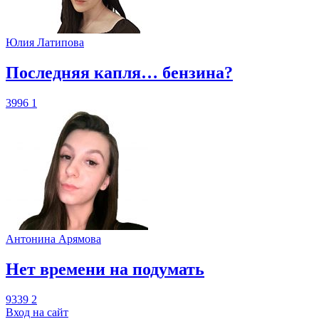
Юлия Латипова
​Последняя капля… бензина?
3996
1
Антонина Арямова
​Нет времени на подумать
9339
2
Вход на сайт