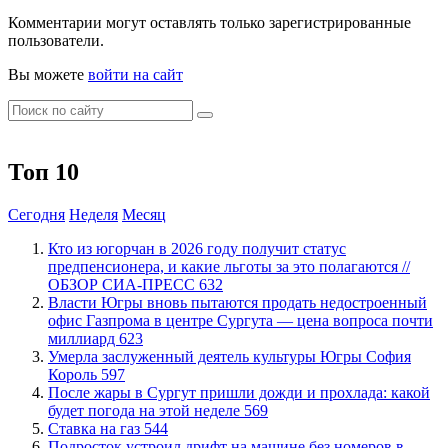
Комментарии могут оставлять только зарегистрированные
пользователи.
Вы можете
войти на сайт
Топ 10
Сегодня
Неделя
Месяц
Кто из югорчан в 2026 году получит статус
предпенсионера, и какие льготы за это полагаются //
ОБЗОР СИА-ПРЕСС
632
Власти Югры вновь пытаются продать недостроенный
офис Газпрома в центре Сургута — цена вопроса почти
миллиард
623
​Умерла заслуженный деятель культуры Югры София
Король
597
​После жары в Сургут пришли дожди и прохлада: какой
будет погода на этой неделе
569
Ставка на газ
544
Подросток устроил дрифт на машине без номеров в