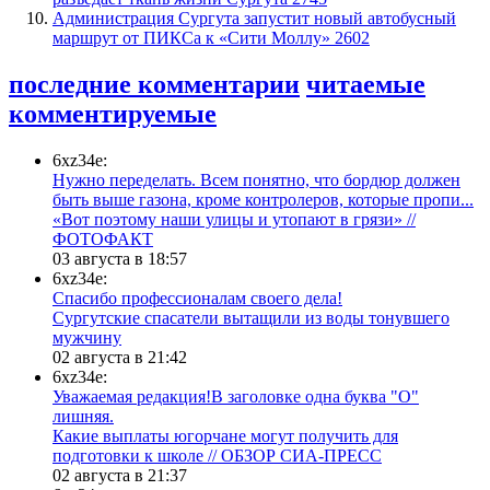
​Администрация Сургута запустит новый автобусный
маршрут от ПИКСа к «Сити Моллу»
2602
последние комментарии
читаемые
комментируемые
6xz34e:
Нужно переделать. Всем понятно, что бордюр должен
быть выше газона, кроме контролеров, которые пропи...
«Вот поэтому наши улицы и утопают в грязи» //
ФОТОФАКТ
03 августа в 18:57
6xz34e:
Спасибо профессионалам своего дела!
Сургутские спасатели вытащили из воды тонувшего
мужчину
02 августа в 21:42
6xz34e:
Уважаемая редакция!В заголовке одна буква "О"
лишняя.
Какие выплаты югорчане могут получить для
подготовки к школе // ОБЗОР СИА-ПРЕСС
02 августа в 21:37