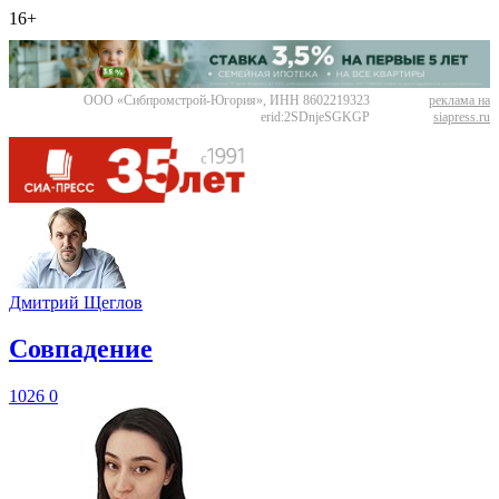
16+
ООО «Сибпромстрой-Югория», ИНН 8602219323
реклама на
erid:2SDnjeSGKGP
siapress.ru
Дмитрий Щеглов
​Совпадение
1026
0