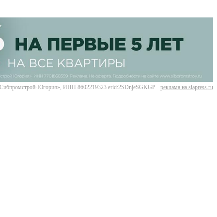
Сибпромстрой-Югория», ИНН 8602219323 erid:2SDnjeSGKGP
реклама на siapress.ru