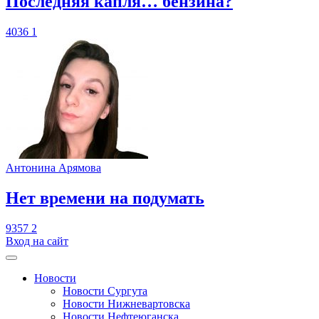
​Последняя капля… бензина?
4036
1
Антонина Арямова
​Нет времени на подумать
9357
2
Вход на сайт
Новости
Новости Сургута
Новости Нижневартовска
Новости Нефтеюганска