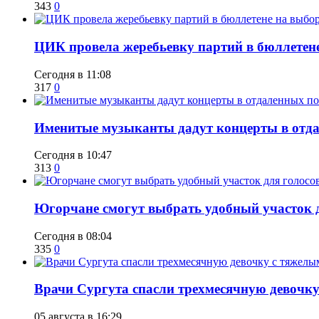
343
0
ЦИК провела жеребьевку партий в бюллетене
Сегодня в 11:08
317
0
Именитые музыканты дадут концерты в отда
Сегодня в 10:47
313
0
Югорчане смогут выбрать удобный участок 
Сегодня в 08:04
335
0
​Врачи Сургута спасли трехмесячную девочк
05 августа в 16:29