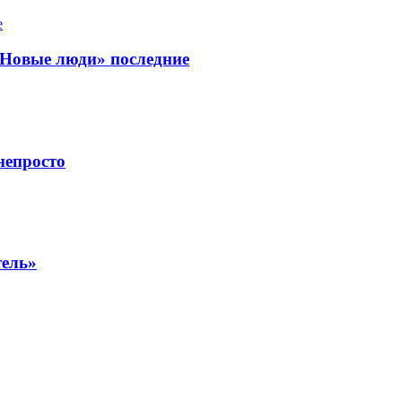
«Новые люди» последние
непросто
тель»