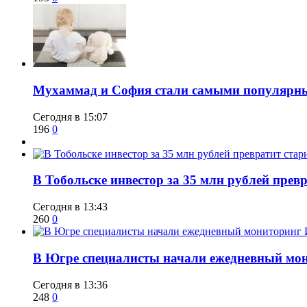
​Мухаммад и София стали самыми популярн
Сегодня в 15:07
196
0
В Тобольске инвестор за 35 млн рублей прев
Сегодня в 13:43
260
0
В Югре специалисты начали ежедневный мон
Сегодня в 13:36
248
0