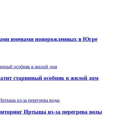
ыми именами новорожденных в Югре
ратит старинный особняк в жилой дом
иторинг Иртыша из-за перегрева воды