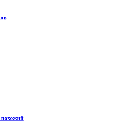
ков
ь похожий