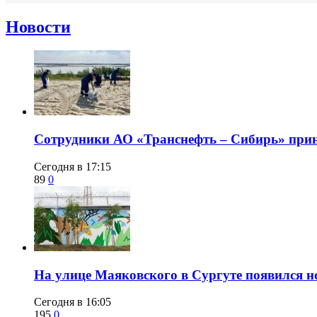
Новости
Сотрудники АО «Транснефть – Сибирь» приня
Сегодня в 17:15
89
0
​На улице Маяковского в Сургуте появился 
Сегодня в 16:05
195
0