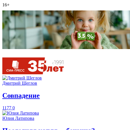
16+
Дмитрий Щеглов
​Совпадение
1177
0
Юлия Латипова