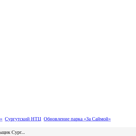
»
Сургутский НТЦ
Обновление парка «За Саймой»
ьщик Сург...