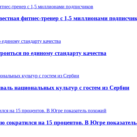
вестная фитнес-тренер с 1,5 миллионами подписчи
роиться по единому стандарту качества
валь национальных культур с гостем из Сербии
ию сократился на 15 процентов. В Югре показател