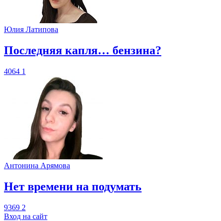
Юлия Латипова
​Последняя капля… бензина?
4064
1
Антонина Арямова
​Нет времени на подумать
9369
2
Вход на сайт