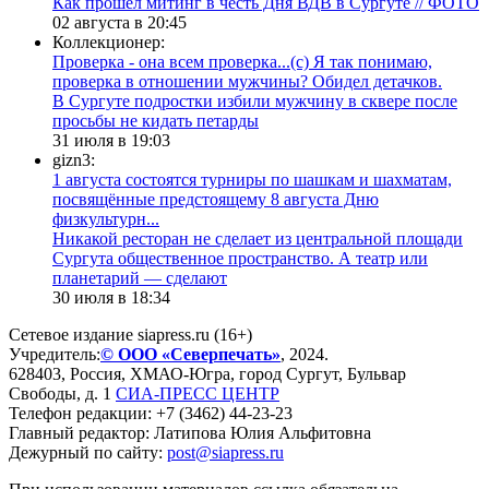
Как прошел митинг в честь Дня ВДВ в Сургуте // ФОТО
02 августа в 20:45
Коллекционер:
Проверка - она всем проверка...(с) Я так понимаю,
проверка в отношении мужчины? Обидел детачков.
В Сургуте подростки избили мужчину в сквере после
просьбы не кидать петарды
31 июля в 19:03
gizn3:
1 августа состоятся турниры по шашкам и шахматам,
посвящённые предстоящему 8 августа Дню
физкультурн...
​Никакой ресторан не сделает из центральной площади
Сургута общественное пространство. А театр или
планетарий — сделают
30 июля в 18:34
Сетевое издание siapress.ru (16+)
Учредитель:
© ООО «Северпечать»
, 2024.
628403
,
Россия
,
ХМАО-Югра
, город
Сургут
,
Бульвар
Свободы, д. 1
СИА-ПРЕСС ЦЕНТР
Телефон редакции:
+7 (3462) 44-23-23
Главный редактор: Латипова Юлия Альфитовна
Дежурный по сайту:
post@siapress.ru