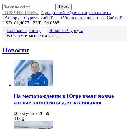
Найти
ГОРЯЧИЕ ТЕМЫ:
Сургутский ж/д вокзал
Сохранить
«Аврору»
Сургутский НТЦ
Обновление парка «За Саймой»
USD
81,4077
EUR
94,0585
Главная страница
→
Новости Сургута
→
​В Сургуте загорелся элект...
Новости
​На месторождении в Югре ввели новые
жилые комплексы для вахтовиков
06 августа в 20:59
313
0