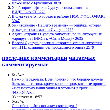
Яркое лето с Брусникой
3878
У «Газпромнефти» в Сургуте снова аншлаг //
ВИДЕОФАКТ
3278
​В Сургуте что-то горело в районе ГРЭС // ФОТОФАКТ
3047
​Уничтожение «Нашего времени» — ошибка, которая
разъедает ткань жизни Сургута
2775
​Администрация Сургута запустит новый автобусный
маршрут от ПИКСа к «Сити Моллу»
2635
Власти Сургута доверили строительство энергосетей
для НТЦ компании без профильного опыта
2579
последние комментарии
читаемые
комментируемые
6xz34e:
Нужно переделать. Всем понятно, что бордюр должен
быть выше газона, кроме контролеров, которые пропи...
«Вот поэтому наши улицы и утопают в грязи» //
ФОТОФАКТ
03 августа в 18:57
6xz34e:
Спасибо профессионалам своего дела!