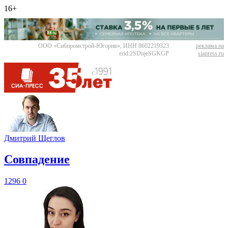
16+
ООО «Сибпромстрой-Югория», ИНН 8602219323
реклама на
erid:2SDnjeSGKGP
siapress.ru
Дмитрий Щеглов
​Совпадение
1296
0