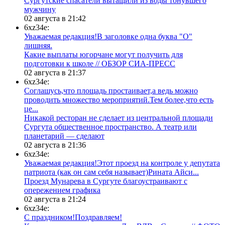
Сургутские спасатели вытащили из воды тонувшего
мужчину
02 августа в 21:42
6xz34e:
Уважаемая редакция!В заголовке одна буква "О"
лишняя.
Какие выплаты югорчане могут получить для
подготовки к школе // ОБЗОР СИА-ПРЕСС
02 августа в 21:37
6xz34e:
Соглашусь,что площадь простаивает,а ведь можно
проводить множество мероприятий.Тем более,что есть
це...
​Никакой ресторан не сделает из центральной площади
Сургута общественное пространство. А театр или
планетарий — сделают
02 августа в 21:36
6xz34e:
Уважаемая редакция!Этот проезд на контроле у депутата
патриота (как он сам себя называет)Рината Айси...
​Проезд Мунарева в Сургуте благоустраивают с
опережением графика
02 августа в 21:24
6xz34e:
С праздником!Поздравляем!