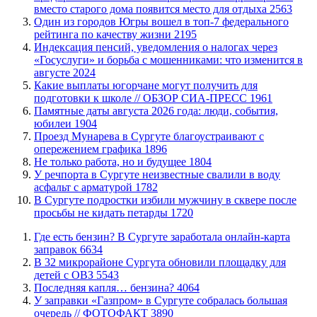
вместо старого дома появится место для отдыха
2563
Один из городов Югры вошел в топ-7 федерального
рейтинга по качеству жизни
2195
​Индексация пенсий, уведомления о налогах через
«Госуслуги» и борьба с мошенниками: что изменится в
августе
2024
Какие выплаты югорчане могут получить для
подготовки к школе // ОБЗОР СИА-ПРЕСС
1961
​Памятные даты августа 2026 года: люди, события,
юбилеи
1904
​Проезд Мунарева в Сургуте благоустраивают с
опережением графика
1896
​Не только работа, но и будущее
1804
​У речпорта в Сургуте неизвестные свалили в воду
асфальт с арматурой
1782
В Сургуте подростки избили мужчину в сквере после
просьбы не кидать петарды
1720
​Где есть бензин? В Сургуте заработала онлайн-карта
заправок
6634
В 32 микрорайоне Сургута обновили площадку для
детей с ОВЗ
5543
​Последняя капля… бензина?
4064
​У заправки «Газпром» в Сургуте собралась большая
очередь // ФОТОФАКТ
3890