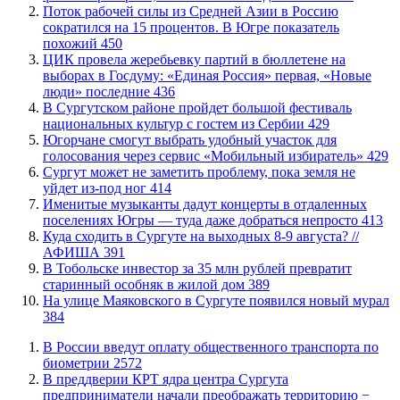
Поток рабочей силы из Средней Азии в Россию
сократился на 15 процентов. В Югре показатель
похожий
450
ЦИК провела жеребьевку партий в бюллетене на
выборах в Госдуму: «Единая Россия» первая, «Новые
люди» последние
436
В Сургутском районе пройдет большой фестиваль
национальных культур с гостем из Сербии
429
Югорчане смогут выбрать удобный участок для
голосования через сервис «Мобильный избиратель»
429
Сургут может не заметить проблему, пока земля не
уйдет из-под ног
414
Именитые музыканты дадут концерты в отдаленных
поселениях Югры — туда даже добраться непросто
413
​Куда сходить в Сургуте на выходных 8-9 августа? //
АФИША
391
В Тобольске инвестор за 35 млн рублей превратит
старинный особняк в жилой дом
389
​На улице Маяковского в Сургуте появился новый мурал
384
В России введут оплату общественного транспорта по
биометрии
2572
​В преддверии КРТ ядра центра Сургута
предприниматели начали преображать территорию −