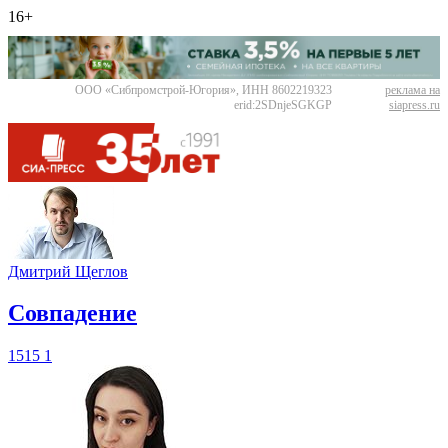
16+
ООО «Сибпромстрой-Югория», ИНН 8602219323
реклама на
erid:2SDnjeSGKGP
siapress.ru
Дмитрий Щеглов
​Совпадение
1515
1