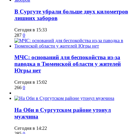
​В Сургуте убрали больше двух километров
лишних заборов
Сегодня в 15:33
287
0
​МЧС: оснований для беспокойства из-за
паводка в Тюменской области у жителей
Югры нет
Сегодня в 15:02
266
0
​На Оби в Сургутском районе утонул
мужчина
Сегодня в 14:22
285
0