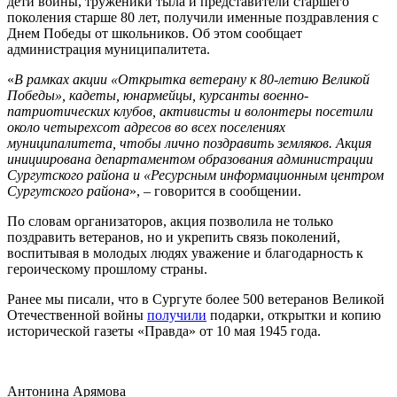
дети войны, труженики тыла и представители старшего
поколения старше 80 лет, получили именные поздравления с
Днем Победы от школьников. Об этом сообщает
администрация муниципалитета.
«
В рамках акции «Открытка ветерану к 80-летию Великой
Победы», кадеты, юнармейцы, курсанты военно-
патриотических клубов, активисты и волонтеры посетили
около четырехсот адресов во всех поселениях
муниципалитета, чтобы лично поздравить земляков. Акция
инициирована департаментом образования администрации
Сургутского района и «Ресурсным информационным центром
Сургутского района
», ‒ говорится в сообщении.
По словам организаторов, акция позволила не только
поздравить ветеранов, но и укрепить связь поколений,
воспитывая в молодых людях уважение и благодарность к
героическому прошлому страны.
Ранее мы писали, что в Сургуте более 500 ветеранов Великой
Отечественной войны
получили
подарки, открытки и копию
исторической газеты «Правда» от 10 мая 1945 года.
Антонина Арямова