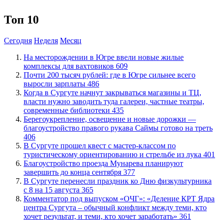
Топ 10
Сегодня
Неделя
Месяц
​На месторождении в Югре ввели новые жилые
комплексы для вахтовиков
609
​Почти 200 тысяч рублей: где в Югре сильнее всего
выросли зарплаты
486
​Когда в Сургуте начнут закрываться магазины и ТЦ,
власти нужно заводить туда галереи, частные театры,
современные библиотеки
435
Берегоукрепление, освещение и новые дорожки —
благоустройство правого рукава Саймы готово на треть
406
В Сургуте прошел квест с мастер-классом по
туристическому ориентированию и стрельбе из лука
401
Благоустройство проезда Мунарева планируют
завершить до конца сентября
377
​В Сургуте перенесли праздник ко Дню физкультурника
с 8 на 15 августа
365
​Комментатор под выпуском «ОЧГ»: «Деление КРТ Ядра
центра Сургута – обычный конфликт между теми, кто
хочет результат, и теми, кто хочет заработать»
361