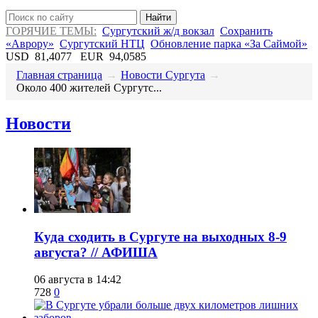
Найти
ГОРЯЧИЕ ТЕМЫ:
Сургутский ж/д вокзал
Сохранить
«Аврору»
Сургутский НТЦ
Обновление парка «За Саймой»
USD
81,4077
EUR
94,0585
Главная страница
→
Новости Сургута
→
​Около 400 жителей Сургутс...
Новости
​Куда сходить в Сургуте на выходных 8-9
августа? // АФИША
06 августа в 14:42
728
0