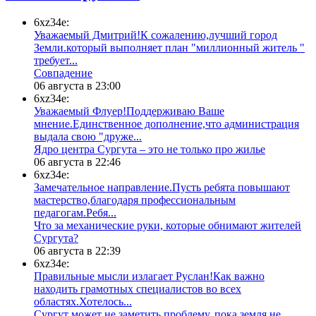
6xz34e:
Уважаемый Дмитрий!К сожалению,лучший город
Земли.который выполняет план "миллионный житель "
требует...
​Совпадение
06 августа в 23:00
6xz34e:
Уважаемый Флуер!Поддерживаю Ваше
мнение.Единственное дополнение,что администрация
выдала свою "друже...
​Ядро центра Сургута ‒ это не только про жилье
06 августа в 22:46
6xz34e:
Замечательное направление.Пусть ребята повышают
мастерство,благодаря профессиональным
педагогам.Ребя...
​Что за механические руки, которые обнимают жителей
Сургута?
06 августа в 22:39
6xz34e:
Правильные мысли излагает Руслан!Как важно
находить грамотных специалистов во всех
областях.Хотелось...
Сургут может не заметить проблему, пока земля не