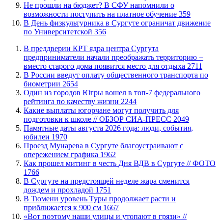
Не прошли на бюджет? В СФУ напомнили о
возможности поступить на платное обучение
359
​В День физкультурника в Сургуте ограничат движение
по Университетской
356
​В преддверии КРТ ядра центра Сургута
предприниматели начали преображать территорию −
вместо старого дома появится место для отдыха
2711
В России введут оплату общественного транспорта по
биометрии
2654
Один из городов Югры вошел в топ-7 федерального
рейтинга по качеству жизни
2244
Какие выплаты югорчане могут получить для
подготовки к школе // ОБЗОР СИА-ПРЕСС
2049
​Памятные даты августа 2026 года: люди, события,
юбилеи
1970
​Проезд Мунарева в Сургуте благоустраивают с
опережением графика
1962
Как прошел митинг в честь Дня ВДВ в Сургуте // ФОТО
1766
В Сургуте на предстоящей неделе жара сменится
дождем и прохладой
1751
В Тюмени уровень Туры продолжает расти и
приближается к 900 см
1667
«Вот поэтому наши улицы и утопают в грязи» //