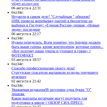
уйдет из-под ног
06 августа в 22:31
6xz34e:
Неужели,в самом деле? "Случайным " образом?
ЦИК провела жеребьевку партий в бюллетене на
выборах в Госдуму: «Единая Россия» первая, «Новые
люди» последние
06 августа в 22:17
6xz34e:
Нужно переделать. Всем понятно, что бордюр должен
быть выше газона, кроме контролеров, которые пропи...
«Вот поэтому наши улицы и утопают в грязи» //
ФОТОФАКТ
03 августа в 18:57
6xz34e:
Спасибо профессионалам своего дела!
Сургутские спасатели вытащили из воды тонувшего
мужчину
02 августа в 21:42
6xz34e:
Уважаемая редакция!В заголовке одна буква "О"
лишняя.
Какие выплаты югорчане могут получить для
подготовки к школе // ОБЗОР СИА-ПРЕСС
02 августа в 21:37