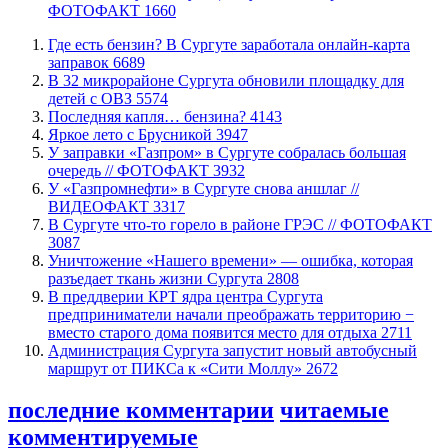
ФОТОФАКТ
1660
​Где есть бензин? В Сургуте заработала онлайн-карта
заправок
6689
В 32 микрорайоне Сургута обновили площадку для
детей с ОВЗ
5574
​Последняя капля… бензина?
4143
Яркое лето с Брусникой
3947
​У заправки «Газпром» в Сургуте собралась большая
очередь // ФОТОФАКТ
3932
У «Газпромнефти» в Сургуте снова аншлаг //
ВИДЕОФАКТ
3317
​В Сургуте что-то горело в районе ГРЭС // ФОТОФАКТ
3087
​Уничтожение «Нашего времени» — ошибка, которая
разъедает ткань жизни Сургута
2808
​В преддверии КРТ ядра центра Сургута
предприниматели начали преображать территорию −
вместо старого дома появится место для отдыха
2711
​Администрация Сургута запустит новый автобусный
маршрут от ПИКСа к «Сити Моллу»
2672
последние комментарии
читаемые
комментируемые