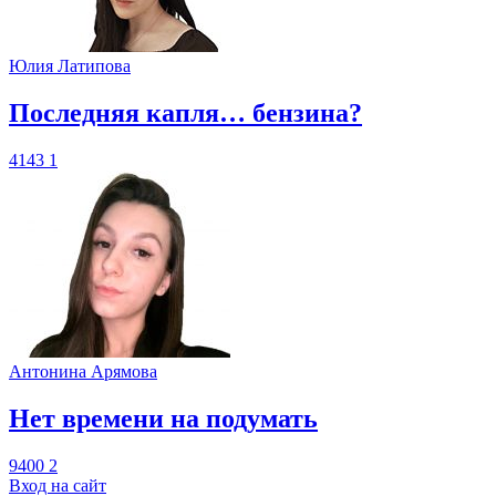
Юлия Латипова
​Последняя капля… бензина?
4143
1
Антонина Арямова
​Нет времени на подумать
9400
2
Вход на сайт