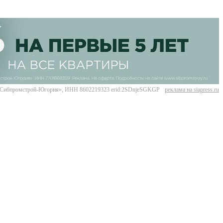
Сибпромстрой-Югория», ИНН 8602219323 erid:2SDnjeSGKGP
реклама на siapress.ru