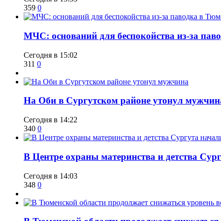
359
0
​МЧС: оснований для беспокойства из-за пав
Сегодня в 15:02
311
0
​На Оби в Сургутском районе утонул мужчин
Сегодня в 14:22
340
0
​В Центре охраны материнства и детства Сур
Сегодня в 14:03
348
0