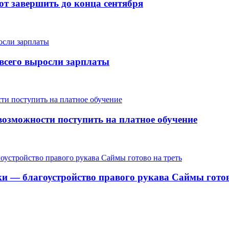
т завершить до конца сентября
е всего выросли зарплаты
озможности поступить на платное обучение
ки — благоустройство правого рукава Саймы готов