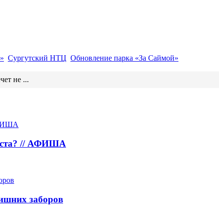
»
Сургутский НТЦ
Обновление парка «За Саймой»
ет не ...
густа? // АФИША
лишних заборов