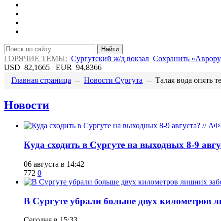
Найти
ГОРЯЧИЕ ТЕМЫ:
Сургутский ж/д вокзал
Сохранить «Аврору
USD
82,1665
EUR
94,8366
Главная страница
→
Новости Сургута
→
Талая вода опять теч
Новости
​Куда сходить в Сургуте на выходных 8-9 ав
06 августа в 14:42
772
0
​В Сургуте убрали больше двух километров 
Сегодня в 15:33