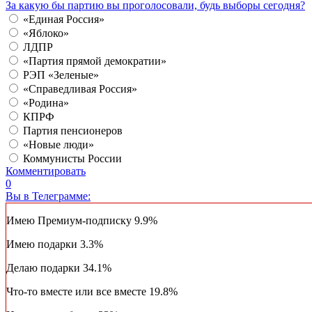
За какую бы партию вы проголосовали, будь выборы сегодня?
«Единая Россия»
«Яблоко»
ЛДПР
«Партия прямой демократии»
РЭП «Зеленые»
«Справедливая Россия»
«Родина»
КПРФ
Партия пенсионеров
«Новые люди»
Коммунисты России
Комментировать
0
Вы в Телеграмме:
Имею Премиум-подписку
9.9%
Имею подарки
3.3%
Делаю подарки
34.1%
Что-то вместе или все вместе
19.8%