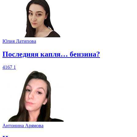
Юлия Латипова
​Последняя капля… бензина?
4167
1
Антонина Арямова