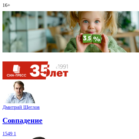
16+
Дмитрий Щеглов
​Совпадение
1549
1