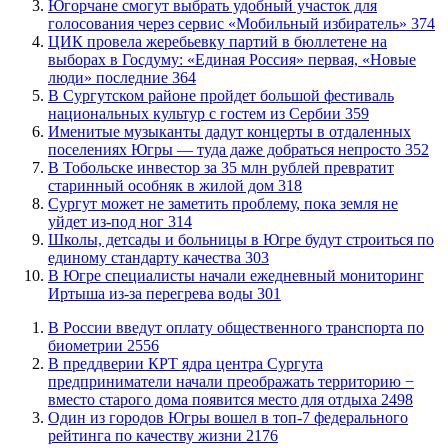
Югорчане смогут выбрать удобный участок для
голосования через сервис «Мобильный избиратель»
374
ЦИК провела жеребьевку партий в бюллетене на
выборах в Госдуму: «Единая Россия» первая, «Новые
люди» последние
364
В Сургутском районе пройдет большой фестиваль
национальных культур с гостем из Сербии
359
Именитые музыканты дадут концерты в отдаленных
поселениях Югры — туда даже добраться непросто
352
В Тобольске инвестор за 35 млн рублей превратит
старинный особняк в жилой дом
318
Сургут может не заметить проблему, пока земля не
уйдет из-под ног
314
Школы, детсады и больницы в Югре будут строиться по
единому стандарту качества
303
В Югре специалисты начали ежедневный мониторинг
Иртыша из-за перегрева воды
301
В России введут оплату общественного транспорта по
биометрии
2556
​В преддверии КРТ ядра центра Сургута
предприниматели начали преображать территорию −
вместо старого дома появится место для отдыха
2498
Один из городов Югры вошел в топ-7 федерального
рейтинга по качеству жизни
2176