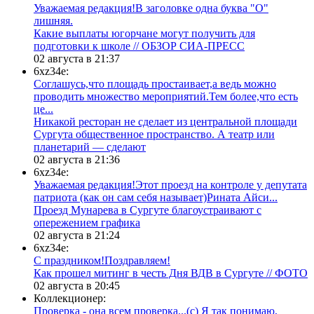
Уважаемая редакция!В заголовке одна буква "О"
лишняя.
Какие выплаты югорчане могут получить для
подготовки к школе // ОБЗОР СИА-ПРЕСС
02 августа в 21:37
6xz34e:
Соглашусь,что площадь простаивает,а ведь можно
проводить множество мероприятий.Тем более,что есть
це...
​Никакой ресторан не сделает из центральной площади
Сургута общественное пространство. А театр или
планетарий — сделают
02 августа в 21:36
6xz34e:
Уважаемая редакция!Этот проезд на контроле у депутата
патриота (как он сам себя называет)Рината Айси...
​Проезд Мунарева в Сургуте благоустраивают с
опережением графика
02 августа в 21:24
6xz34e:
С праздником!Поздравляем!
Как прошел митинг в честь Дня ВДВ в Сургуте // ФОТО
02 августа в 20:45
Коллекционер:
Проверка - она всем проверка...(с) Я так понимаю,