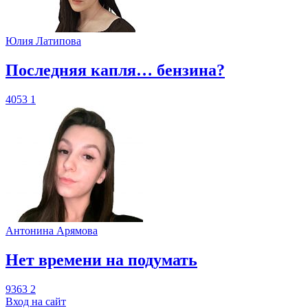
Юлия Латипова
​Последняя капля… бензина?
4053
1
Антонина Арямова
​Нет времени на подумать
9363
2
Вход на сайт