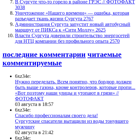
​В Сургуте что-то горело в районе ГРЭС // ФОТОФАКТ
3038
​Уничтожение «Нашего времени» — ошибка, которая
разъедает ткань жизни Сургута
2767
​Администрация Сургута запустит новый автобусный
маршрут от ПИКСа к «Сити Моллу»
2625
Власти Сургута доверили строительство энергосетей
для НТЦ компании без профильного опыта
2570
последние комментарии
читаемые
комментируемые
6xz34e:
Нужно переделать. Всем понятно, что бордюр должен
быть выше газона, кроме контролеров, которые пропи...
«Вот поэтому наши улицы и утопают в грязи» //
ФОТОФАКТ
03 августа в 18:57
6xz34e:
Спасибо профессионалам своего дела!
Сургутские спасатели вытащили из воды тонувшего
мужчину
02 августа в 21:42
6xz34e: