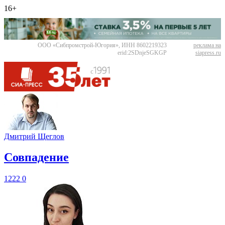
16+
ООО «Сибпромстрой-Югория», ИНН 8602219323
реклама на
erid:2SDnjeSGKGP
siapress.ru
Дмитрий Щеглов
​Совпадение
1222
0