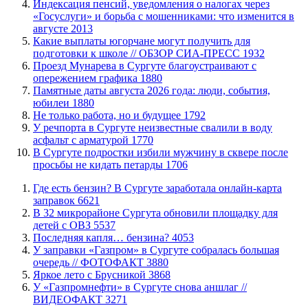
​Индексация пенсий, уведомления о налогах через
«Госуслуги» и борьба с мошенниками: что изменится в
августе
2013
Какие выплаты югорчане могут получить для
подготовки к школе // ОБЗОР СИА-ПРЕСС
1932
​Проезд Мунарева в Сургуте благоустраивают с
опережением графика
1880
​Памятные даты августа 2026 года: люди, события,
юбилеи
1880
​Не только работа, но и будущее
1792
​У речпорта в Сургуте неизвестные свалили в воду
асфальт с арматурой
1770
В Сургуте подростки избили мужчину в сквере после
просьбы не кидать петарды
1706
​Где есть бензин? В Сургуте заработала онлайн-карта
заправок
6621
В 32 микрорайоне Сургута обновили площадку для
детей с ОВЗ
5537
​Последняя капля… бензина?
4053
​У заправки «Газпром» в Сургуте собралась большая
очередь // ФОТОФАКТ
3880
Яркое лето с Брусникой
3868
У «Газпромнефти» в Сургуте снова аншлаг //
ВИДЕОФАКТ
3271