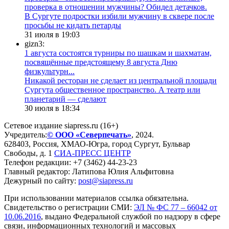
проверка в отношении мужчины? Обидел детачков.
В Сургуте подростки избили мужчину в сквере после
просьбы не кидать петарды
31 июля в 19:03
gizn3:
1 августа состоятся турниры по шашкам и шахматам,
посвящённые предстоящему 8 августа Дню
физкультурн...
​Никакой ресторан не сделает из центральной площади
Сургута общественное пространство. А театр или
планетарий — сделают
30 июля в 18:34
Сетевое издание siapress.ru (16+)
Учредитель:
© ООО «Северпечать»
, 2024.
628403
,
Россия
,
ХМАО-Югра
, город
Сургут
,
Бульвар
Свободы, д. 1
СИА-ПРЕСС ЦЕНТР
Телефон редакции:
+7 (3462) 44-23-23
Главный редактор: Латипова Юлия Альфитовна
Дежурный по сайту:
post@siapress.ru
При использовании материалов ссылка обязательна.
Свидетельство о регистрации СМИ:
ЭЛ № ФС 77 – 66042 от
10.06.2016
, выдано Федеральной службой по надзору в сфере
связи, информационных технологий и массовых