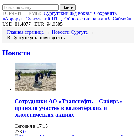
Найти
ГОРЯЧИЕ ТЕМЫ:
Сургутский ж/д вокзал
Сохранить
«Аврору»
Сургутский НТЦ
Обновление парка «За Саймой»
USD
81,4077
EUR
94,0585
Главная страница
→
Новости Сургута
→
В Сургуте установят десять...
Новости
Сотрудники АО «Транснефть – Сибирь»
приняли участие в волонтёрских и
экологических акциях
Сегодня в 17:15
233
0