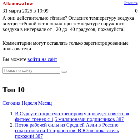
Alkonowa1ow
Ответить
31 марта 2025 в 19:09
0
А они действительно тёплые? Огласите температуру воздуха
внутри «тёплой остановки» при температуре наружного
воздуха в интервале от - 20 до -40 градусов, пожалуйста!
Комментарии могут оставлять только зарегистрированные
пользователи.
Вы можете
войти на сайт
Топ 10
Сегодня
Неделя
Месяц
В Сургуте открытую тренировку проведет известная
фитнес-тренер с 1,5 миллионами подписчиков
387
Поток рабочей силы из Средней Азии в Россию
сократился на 15 процентов. В Югре показатель
похожий
387