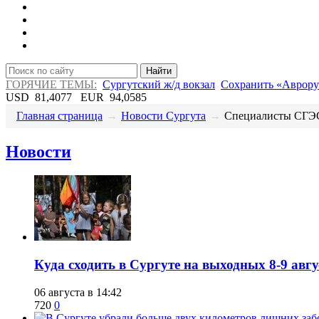
Найти
ГОРЯЧИЕ ТЕМЫ:
Сургутский ж/д вокзал
Сохранить «Аврору
USD
81,4077
EUR
94,0585
Главная страница
→
Новости Сургута
→
​Специалисты СГЭС
Новости
​Куда сходить в Сургуте на выходных 8-9 ав
06 августа в 14:42
720
0