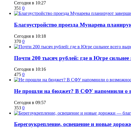
Сегодня в 10:27
351
0
Благоустройство проезда Мунарева планирую
Сегодня в 10:18
370
0
​Почти 200 тысяч рублей: где в Югре сильне
Сегодня в 10:16
475
0
Не прошли на бюджет? В СФУ напомнили о в
Сегодня в 09:57
353
0
Берегоукрепление, освещение и новые дорож