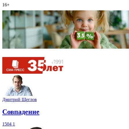
16+
Дмитрий Щеглов
​Совпадение
1504
1