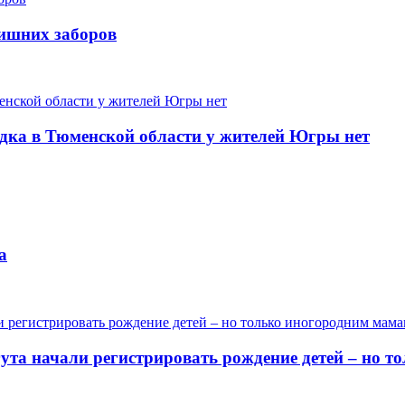
лишних заборов
одка в Тюменской области у жителей Югры нет
а
гута начали регистрировать рождение детей – но 