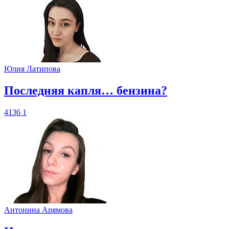
Юлия Латипова
​Последняя капля… бензина?
4136
1
Антонина Арямова