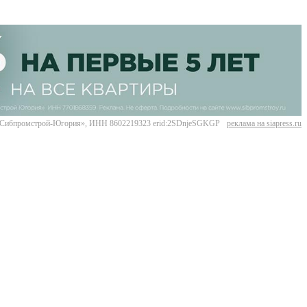
Сибпромстрой-Югория», ИНН 8602219323 erid:2SDnjeSGKGP
реклама на siapress.ru