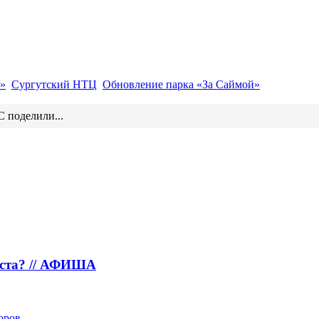
»
Сургутский НТЦ
Обновление парка «За Саймой»
 поделили...
густа? // АФИША