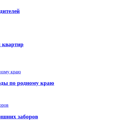
дителей
ч квартир
ходы по родному краю
лишних заборов