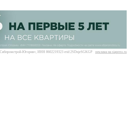
Сибпромстрой-Югория», ИНН 8602219323 erid:2SDnjeSGKGP
реклама на siapress.ru