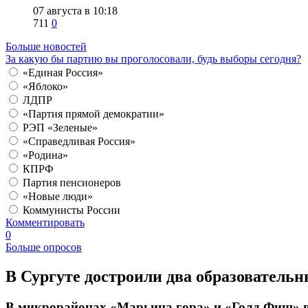
07 августа в 10:18
711
0
Больше новостей
За какую бы партию вы проголосовали, будь выборы сегодня?
«Единая Россия»
«Яблоко»
ЛДПР
«Партия прямой демократии»
РЭП «Зеленые»
«Справедливая Россия»
«Родина»
КПРФ
Партия пенсионеров
«Новые люди»
Коммунисты России
Комментировать
0
Больше опросов
​В Сургуте достроили два образователь
В микрорайонах «Марьина гора» и «Голд Фиш» в