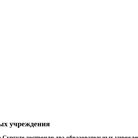
ных учреждения
 Сургуте достроили два образовательных учрежде