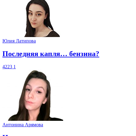
Юлия Латипова
​Последняя капля… бензина?
4223
1
Антонина Арямова