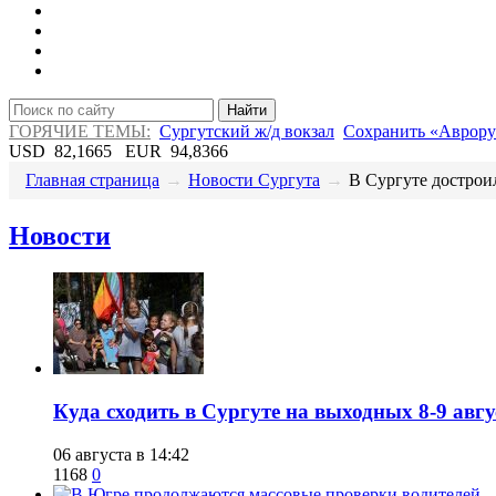
Найти
ГОРЯЧИЕ ТЕМЫ:
Сургутский ж/д вокзал
Сохранить «Аврору
USD
82,1665
EUR
94,8366
Главная страница
→
Новости Сургута
→
​В Сургуте достроил
Новости
​Куда сходить в Сургуте на выходных 8-9 ав
06 августа в 14:42
1168
0