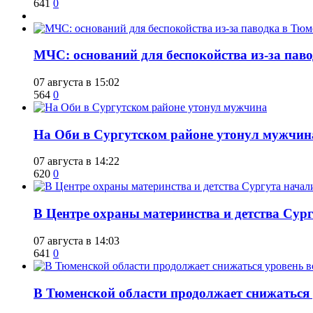
641
0
​МЧС: оснований для беспокойства из-за пав
07 августа в 15:02
564
0
​На Оби в Сургутском районе утонул мужчин
07 августа в 14:22
620
0
​В Центре охраны материнства и детства Сур
07 августа в 14:03
641
0
​В Тюменской области продолжает снижаться