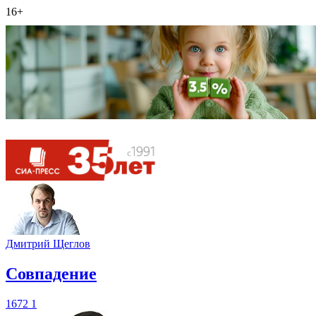
16+
Дмитрий Щеглов
​Совпадение
1672
1