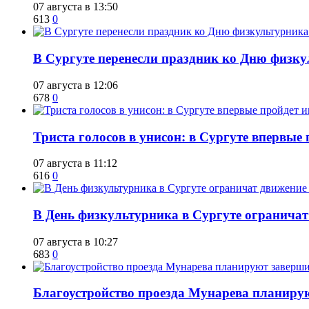
07 августа в 13:50
613
0
​В Сургуте перенесли праздник ко Дню физкул
07 августа в 12:06
678
0
​Триста голосов в унисон: в Сургуте впервы
07 августа в 11:12
616
0
​В День физкультурника в Сургуте ограничат
07 августа в 10:27
683
0
Благоустройство проезда Мунарева планирую