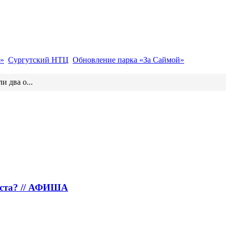
»
Сургутский НТЦ
Обновление парка «За Саймой»
и два о...
густа? // АФИША