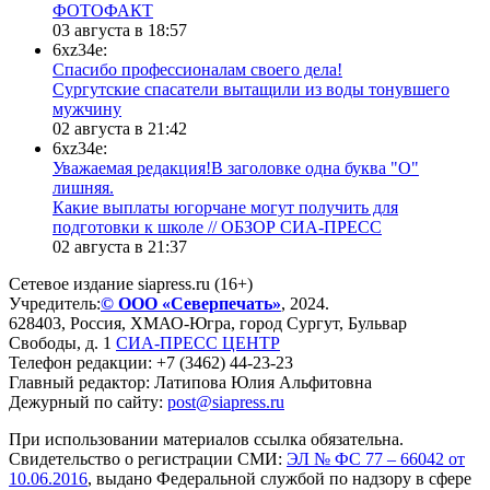
ФОТОФАКТ
03 августа в 18:57
6xz34e:
Спасибо профессионалам своего дела!
Сургутские спасатели вытащили из воды тонувшего
мужчину
02 августа в 21:42
6xz34e:
Уважаемая редакция!В заголовке одна буква "О"
лишняя.
Какие выплаты югорчане могут получить для
подготовки к школе // ОБЗОР СИА-ПРЕСС
02 августа в 21:37
Сетевое издание siapress.ru (16+)
Учредитель:
© ООО «Северпечать»
, 2024.
628403
,
Россия
,
ХМАО-Югра
, город
Сургут
,
Бульвар
Свободы, д. 1
СИА-ПРЕСС ЦЕНТР
Телефон редакции:
+7 (3462) 44-23-23
Главный редактор: Латипова Юлия Альфитовна
Дежурный по сайту:
post@siapress.ru
При использовании материалов ссылка обязательна.
Свидетельство о регистрации СМИ:
ЭЛ № ФС 77 – 66042 от
10.06.2016
, выдано Федеральной службой по надзору в сфере