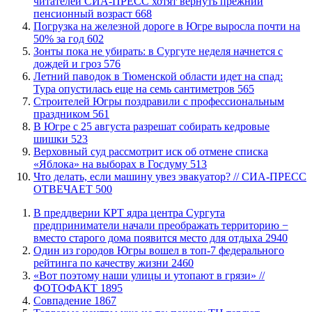
читателей СИА-ПРЕСС хотят вернуть прежний
пенсионный возраст
668
​Погрузка на железной дороге в Югре выросла почти на
50% за год
602
​Зонты пока не убирать: в Сургуте неделя начнется с
дождей и гроз
576
​Летний паводок в Тюменской области идет на спад:
Тура опустилась еще на семь сантиметров
565
​Строителей Югры поздравили с профессиональным
праздником
561
​В Югре с 25 августа разрешат собирать кедровые
шишки
523
​Верховный суд рассмотрит иск об отмене списка
«Яблока» на выборах в Госдуму
513
​Что делать, если машину увез эвакуатор? // СИА-ПРЕСС
ОТВЕЧАЕТ
500
​В преддверии КРТ ядра центра Сургута
предприниматели начали преображать территорию −
вместо старого дома появится место для отдыха
2940
Один из городов Югры вошел в топ-7 федерального
рейтинга по качеству жизни
2460
«Вот поэтому наши улицы и утопают в грязи» //
ФОТОФАКТ
1895
​Совпадение
1867