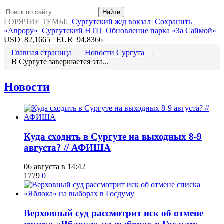
Найти
ГОРЯЧИЕ ТЕМЫ:
Сургутский ж/д вокзал
Сохранить
«Аврору»
Сургутский НТЦ
Обновление парка «За Саймой»
USD
82,1665
EUR
94,8366
Главная страница
→
Новости Сургута
→
​В Сургуте завершается эта...
Новости
​Куда сходить в Сургуте на выходных 8-9
августа? // АФИША
06 августа в 14:42
1779
0
​Верховный суд рассмотрит иск об отмене