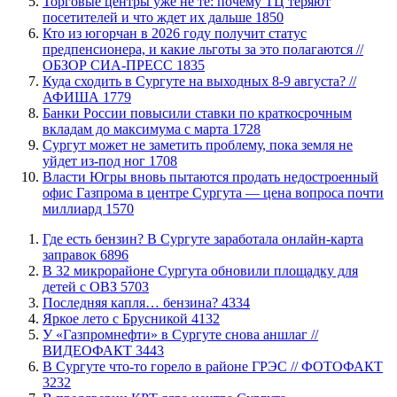
Торговые центры уже не те: почему ТЦ теряют
посетителей и что ждет их дальше
1850
Кто из югорчан в 2026 году получит статус
предпенсионера, и какие льготы за это полагаются //
ОБЗОР СИА-ПРЕСС
1835
​Куда сходить в Сургуте на выходных 8-9 августа? //
АФИША
1779
​Банки России повысили ставки по краткосрочным
вкладам до максимума с марта
1728
Сургут может не заметить проблему, пока земля не
уйдет из-под ног
1708
Власти Югры вновь пытаются продать недостроенный
офис Газпрома в центре Сургута — цена вопроса почти
миллиард
1570
​Где есть бензин? В Сургуте заработала онлайн-карта
заправок
6896
В 32 микрорайоне Сургута обновили площадку для
детей с ОВЗ
5703
​Последняя капля… бензина?
4334
Яркое лето с Брусникой
4132
У «Газпромнефти» в Сургуте снова аншлаг //
ВИДЕОФАКТ
3443
​В Сургуте что-то горело в районе ГРЭС // ФОТОФАКТ
3232