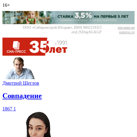
16+
ООО «Сибпромстрой-Югория», ИНН 8602219323
реклама на
erid:2SDnjeSGKGP
siapress.ru
Дмитрий Щеглов
​Совпадение
1867
1