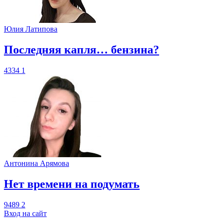
Юлия Латипова
​Последняя капля… бензина?
4334
1
Антонина Арямова
​Нет времени на подумать
9489
2
Вход на сайт