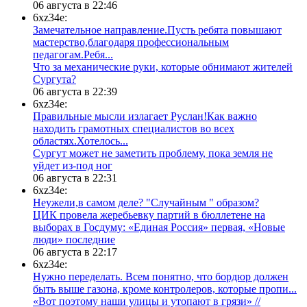
06 августа в 22:46
6xz34e:
Замечательное направление.Пусть ребята повышают
мастерство,благодаря профессиональным
педагогам.Ребя...
​Что за механические руки, которые обнимают жителей
Сургута?
06 августа в 22:39
6xz34e:
Правильные мысли излагает Руслан!Как важно
находить грамотных специалистов во всех
областях.Хотелось...
Сургут может не заметить проблему, пока земля не
уйдет из-под ног
06 августа в 22:31
6xz34e:
Неужели,в самом деле? "Случайным " образом?
ЦИК провела жеребьевку партий в бюллетене на
выборах в Госдуму: «Единая Россия» первая, «Новые
люди» последние
06 августа в 22:17
6xz34e:
Нужно переделать. Всем понятно, что бордюр должен
быть выше газона, кроме контролеров, которые пропи...
«Вот поэтому наши улицы и утопают в грязи» //