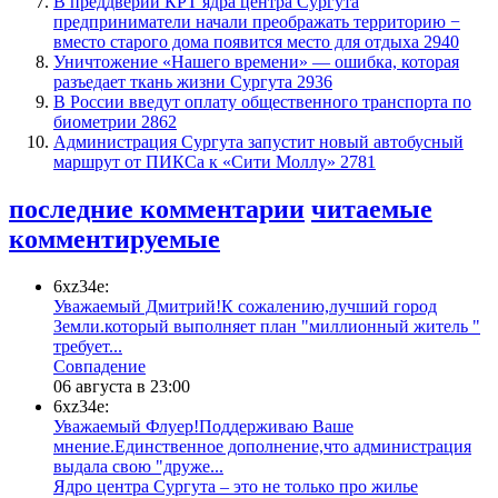
​В преддверии КРТ ядра центра Сургута
предприниматели начали преображать территорию −
вместо старого дома появится место для отдыха
2940
​Уничтожение «Нашего времени» — ошибка, которая
разъедает ткань жизни Сургута
2936
В России введут оплату общественного транспорта по
биометрии
2862
​Администрация Сургута запустит новый автобусный
маршрут от ПИКСа к «Сити Моллу»
2781
последние комментарии
читаемые
комментируемые
6xz34e:
Уважаемый Дмитрий!К сожалению,лучший город
Земли.который выполняет план "миллионный житель "
требует...
​Совпадение
06 августа в 23:00
6xz34e:
Уважаемый Флуер!Поддерживаю Ваше
мнение.Единственное дополнение,что администрация
выдала свою "друже...
​Ядро центра Сургута ‒ это не только про жилье