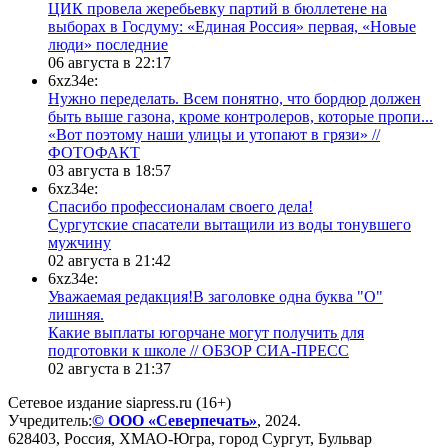
ЦИК провела жеребьевку партий в бюллетене на
выборах в Госдуму: «Единая Россия» первая, «Новые
люди» последние
06 августа в 22:17
6xz34e:
Нужно переделать. Всем понятно, что бордюр должен
быть выше газона, кроме контролеров, которые пропи...
«Вот поэтому наши улицы и утопают в грязи» //
ФОТОФАКТ
03 августа в 18:57
6xz34e:
Спасибо профессионалам своего дела!
Сургутские спасатели вытащили из воды тонувшего
мужчину
02 августа в 21:42
6xz34e:
Уважаемая редакция!В заголовке одна буква "О"
лишняя.
Какие выплаты югорчане могут получить для
подготовки к школе // ОБЗОР СИА-ПРЕСС
02 августа в 21:37
Сетевое издание siapress.ru (16+)
Учредитель:
© ООО «Северпечать»
, 2024.
628403
,
Россия
,
ХМАО-Югра
, город
Сургут
,
Бульвар