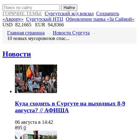
Найти
ГОРЯЧИЕ ТЕМЫ:
Сургутский ж/д вокзал
Сохранить
«Аврору»
Сургутский НТЦ
Обновление парка «За Саймой»
USD
82,1665
EUR
94,8366
Главная страница
→
Новости Сургута
→
​10 новых мусоровозов спас...
Новости
​Куда сходить в Сургуте на выходных 8-9
августа? // АФИША
06 августа в 14:42
895
0