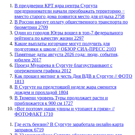
​В преддверии КРТ ядра центра Сургута
предприниматели начали преображать территорию −
вместо старого дома появится место для отдыха
2758
В России введут оплату общественного транспорта по
биометрии
2709
Один из городов Югры вошел в топ-7 федерального
рейтинга по качеству жизни
2297
Какие выплаты югорчане могут получить для
подготовки к школе // ОБЗОР СИА-ПРЕСС
2103
​Памятные даты августа 2026 года: люди, события,
юбилеи
2017
​Проезд Мунарева в Сургуте благоустраивают с
опережением графика
2012
Как прошел митинг в честь Дня ВДВ в Сургуте // ФОТО
1813
В Сургуте на предстоящей неделе жара сменится
дождем и прохладой
1804
В Тюмени уровень Туры продолжает расти и
приближается к 900 см
1727
«Вот поэтому наши улицы и утопают в грязи» //
ФОТОФАКТ
1710
​Где есть бензин? В Сургуте заработала онлайн-карта
заправок
6719