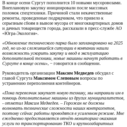
В конце осени Сургут пополнится 10 новыми мусоровозами.
Внеплановую закупку инициировали после массовых
поломок спецтехники. Причиной стали некачественные
ремонты, проведенные подрядчиком, что привело к
серьезным сбоям в вывозе мусора от многоквартирных домов
и дачных товариществ города, рассказали в пресс-службе АО
«Югра-Экология».
«Обновление технического парка было запланировано на 2025
год, но из-за сложившейся ситуации в компании нашли
возможность ускорить закупку и ввод в эксплуатацию
дополнительной техники, новые машины начнут работать в
Сургуте в конце осени»
, − говорится в сообщении.
Руководитель организации
Максим Медведев
обсудил с
главой Сургута
Максимом Слеповым
вопросы по
устранению переполнения контейнеров.
«Пока перевозчик закупает новую технику, мы направили им в
помощь дополнительные машины из других муниципалитетов,
- отметил Максим Медведев. – Горожан не должны
волновать технические сложности наших контрагентов,
поэтому сейчас работы проводятся в усиленном режиме. Мне
ежедневно предоставляется отчёт-мониторинг оказания
услуги по транспортированию ТКО и крупногабаритных