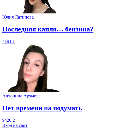
Юлия Латипова
​Последняя капля… бензина?
4191
1
Антонина Арямова
​Нет времени на подумать
9420
2
Вход на сайт