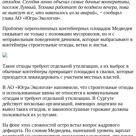
отходов. Сегодня лично объехал самые дачные кооперативы,
поселок Лунный. Техника работает до позднего вечера, пока
не вывезут все, что накопилось из-за аварий»,
− сообщил
глава АО «Югра-Экология».
Проблему переполненных контейнерных площадок Медведев
связывает не только с поломками мусоровозов, но и с
неправильным поведением дачников, которые выбрасывают в
контейнеры строительные отходы, ветки и листья.
Такие отходы требуют отдельной утилизации, а их выброс в
обычные контейнеры превращает площадки в свалки, которые
приходится ликвидировать с участием местных властей.
В АО «Югра-Экология» напомнили, что строительные отходы
и использованные шины не относятся к коммунальным
отходам и требуют отдельной утилизации. В Сургуте
действует несколько организаций, имеющих лицензии на
вывоз таких отходов, и законопослушные горожане должны
пользоваться их услугами.
На фоне этих сложностей остро встал вопрос кадрового
дефицита. По словам Медведева, нынешний уровень зарплат
водителей не соответствует ожиданиям кандидатов, что также