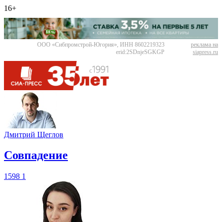
16+
ООО «Сибпромстрой-Югория», ИНН 8602219323
реклама на
erid:2SDnjeSGKGP
siapress.ru
Дмитрий Щеглов
​Совпадение
1598
1