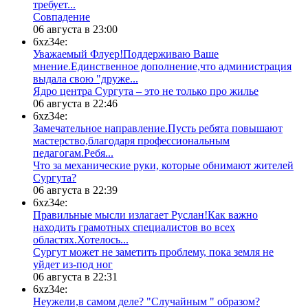
требует...
​Совпадение
06 августа в 23:00
6xz34e:
Уважаемый Флуер!Поддерживаю Ваше
мнение.Единственное дополнение,что администрация
выдала свою "друже...
​Ядро центра Сургута ‒ это не только про жилье
06 августа в 22:46
6xz34e:
Замечательное направление.Пусть ребята повышают
мастерство,благодаря профессиональным
педагогам.Ребя...
​Что за механические руки, которые обнимают жителей
Сургута?
06 августа в 22:39
6xz34e:
Правильные мысли излагает Руслан!Как важно
находить грамотных специалистов во всех
областях.Хотелось...
Сургут может не заметить проблему, пока земля не
уйдет из-под ног
06 августа в 22:31
6xz34e:
Неужели,в самом деле? "Случайным " образом?