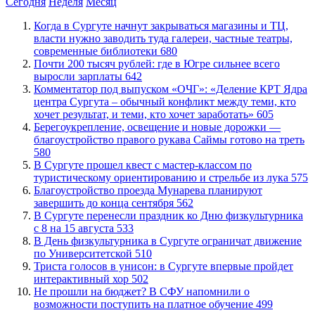
Сегодня
Неделя
Месяц
​Когда в Сургуте начнут закрываться магазины и ТЦ,
власти нужно заводить туда галереи, частные театры,
современные библиотеки
680
​Почти 200 тысяч рублей: где в Югре сильнее всего
выросли зарплаты
642
​Комментатор под выпуском «ОЧГ»: «Деление КРТ Ядра
центра Сургута – обычный конфликт между теми, кто
хочет результат, и теми, кто хочет заработать»
605
Берегоукрепление, освещение и новые дорожки —
благоустройство правого рукава Саймы готово на треть
580
В Сургуте прошел квест с мастер-классом по
туристическому ориентированию и стрельбе из лука
575
Благоустройство проезда Мунарева планируют
завершить до конца сентября
562
​В Сургуте перенесли праздник ко Дню физкультурника
с 8 на 15 августа
533
​В День физкультурника в Сургуте ограничат движение
по Университетской
510
​Триста голосов в унисон: в Сургуте впервые пройдет
интерактивный хор
502
Не прошли на бюджет? В СФУ напомнили о
возможности поступить на платное обучение
499