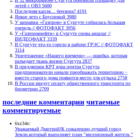
В 32 микрорайоне Сургута обновили площадку для
детей с ОВЗ
5600
​Последняя капля… бензина?
4191
Яркое лето с Брусникой
3980
​У заправки «Газпром» в Сургуте собралась большая
очередь // ФОТОФАКТ
3956
У «Газпромнефти» в Сургуте снова аншлаг //
ВИДЕОФАКТ
3339
​В Сургуте что-то горело в районе ГРЭС // ФОТОФАКТ
3114
​Уничтожение «Нашего времени» — ошибка, которая
разъедает ткань жизни Сургута
2837
​В преддверии КРТ ядра центра Сургута
предприниматели начали преображать территорию −
вместо старого дома появится место для отдыха
2758
В России введут оплату общественного транспорта по
биометрии
2709
последние комментарии
читаемые
комментируемые
6xz34e:
Уважаемый Дмитрий!К сожалению,лучший город
Земли.который выполняет план "миллионный житель "