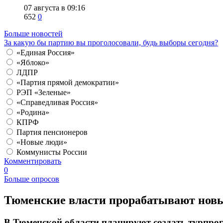
07 августа в 09:16
652
0
Больше новостей
За какую бы партию вы проголосовали, будь выборы сегодня?
«Единая Россия»
«Яблоко»
ЛДПР
«Партия прямой демократии»
РЭП «Зеленые»
«Справедливая Россия»
«Родина»
КПРФ
Партия пенсионеров
«Новые люди»
Коммунисты России
Комментировать
0
Больше опросов
​Тюменские власти прорабатывают нов
В Тюменской области планируют создать турпр