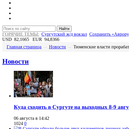
Найти
ГОРЯЧИЕ ТЕМЫ:
Сургутский ж/д вокзал
Сохранить «Аврору
USD
82,1665
EUR
94,8366
Главная страница
→
Новости
→
​Тюменские власти прорабат.
Новости
​Куда сходить в Сургуте на выходных 8-9 ав
06 августа в 14:42
1024
0