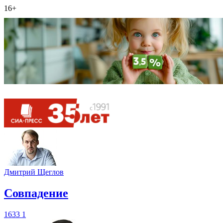
16+
Дмитрий Щеглов
​Совпадение
1633
1