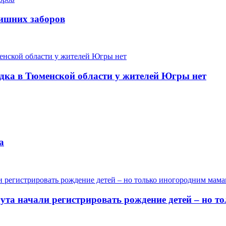
лишних заборов
одка в Тюменской области у жителей Югры нет
а
гута начали регистрировать рождение детей – но 