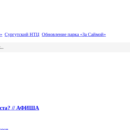
»
Сургутский НТЦ
Обновление парка «За Саймой»
..
густа? // АФИША