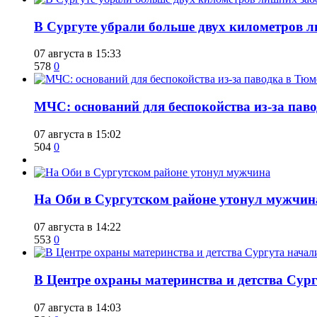
​В Сургуте убрали больше двух километров 
07 августа в 15:33
578
0
​МЧС: оснований для беспокойства из-за пав
07 августа в 15:02
504
0
​На Оби в Сургутском районе утонул мужчин
07 августа в 14:22
553
0
​В Центре охраны материнства и детства Сур
07 августа в 14:03