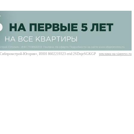
Сибпромстрой-Югория», ИНН 8602219323 erid:2SDnjeSGKGP
реклама на siapress.ru