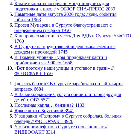
Какие выплаты югорчане могут получить для
подготовки к школе // ОБЗОР СИА-ПРЕСС
2039
​Памятные даты августа 2026 года: люди, события,
юбилеи
1963
​Проезд Мунарева в Сургуте благоустраивают с
опережением графика
1956
Как прошел митинг в честь Дня ВДВ в Сургуте // ФОТО
1760
В Сургуте на предстоящей неделе жара сменится
дождем и прохладой
1745
В Тюмени уровень Туры продолжает расти и
приближается к 900 см
1658
«Вот поэтому наши улицы и утопают в грязи» //
ФОТОФАКТ
1650
​Где есть бензин? В Сургуте заработала онлайн-карта
заправок
6684
В 32 микрорайоне Сургута обновили площадку для
детей с ОВЗ
5571
​Последняя капля… бензина?
4133
Яркое лето с Брусникой
3941
​У заправки «Газпром» в Сургуте собралась большая
очередь // ФОТОФАКТ
3926
У «Газпромнефти» в Сургуте снова аншлаг //
ВИДЕОФАКТ
3314