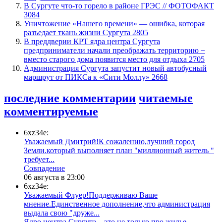
​В Сургуте что-то горело в районе ГРЭС // ФОТОФАКТ
3084
​Уничтожение «Нашего времени» — ошибка, которая
разъедает ткань жизни Сургута
2805
​В преддверии КРТ ядра центра Сургута
предприниматели начали преображать территорию −
вместо старого дома появится место для отдыха
2705
​Администрация Сургута запустит новый автобусный
маршрут от ПИКСа к «Сити Моллу»
2668
последние комментарии
читаемые
комментируемые
6xz34e:
Уважаемый Дмитрий!К сожалению,лучший город
Земли.который выполняет план "миллионный житель "
требует...
​Совпадение
06 августа в 23:00
6xz34e:
Уважаемый Флуер!Поддерживаю Ваше
мнение.Единственное дополнение,что администрация
выдала свою "друже...
​Ядро центра Сургута ‒ это не только про жилье