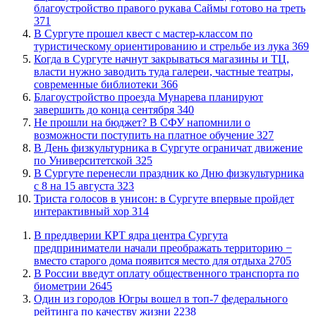
благоустройство правого рукава Саймы готово на треть
371
В Сургуте прошел квест с мастер-классом по
туристическому ориентированию и стрельбе из лука
369
​Когда в Сургуте начнут закрываться магазины и ТЦ,
власти нужно заводить туда галереи, частные театры,
современные библиотеки
366
Благоустройство проезда Мунарева планируют
завершить до конца сентября
340
Не прошли на бюджет? В СФУ напомнили о
возможности поступить на платное обучение
327
​В День физкультурника в Сургуте ограничат движение
по Университетской
325
​В Сургуте перенесли праздник ко Дню физкультурника
с 8 на 15 августа
323
​Триста голосов в унисон: в Сургуте впервые пройдет
интерактивный хор
314
​В преддверии КРТ ядра центра Сургута
предприниматели начали преображать территорию −
вместо старого дома появится место для отдыха
2705
В России введут оплату общественного транспорта по
биометрии
2645
Один из городов Югры вошел в топ-7 федерального
рейтинга по качеству жизни
2238