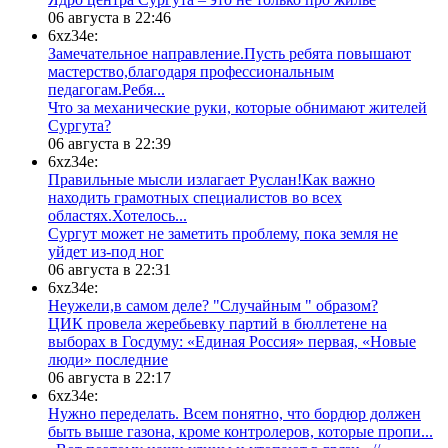
06 августа в 22:46
6xz34e:
Замечательное направление.Пусть ребята повышают
мастерство,благодаря профессиональным
педагогам.Ребя...
​Что за механические руки, которые обнимают жителей
Сургута?
06 августа в 22:39
6xz34e:
Правильные мысли излагает Руслан!Как важно
находить грамотных специалистов во всех
областях.Хотелось...
Сургут может не заметить проблему, пока земля не
уйдет из-под ног
06 августа в 22:31
6xz34e:
Неужели,в самом деле? "Случайным " образом?
ЦИК провела жеребьевку партий в бюллетене на
выборах в Госдуму: «Единая Россия» первая, «Новые
люди» последние
06 августа в 22:17
6xz34e:
Нужно переделать. Всем понятно, что бордюр должен
быть выше газона, кроме контролеров, которые пропи...