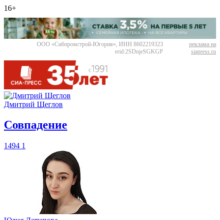
16+
ООО «Сибпромстрой-Югория», ИНН 8602219323
реклама на
erid:2SDnjeSGKGP
siapress.ru
Дмитрий Щеглов
​Совпадение
1494
1