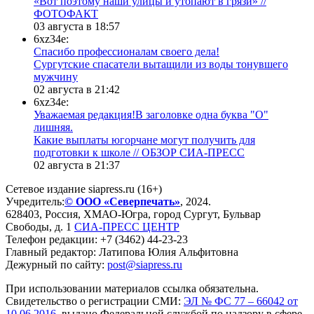
«Вот поэтому наши улицы и утопают в грязи» //
ФОТОФАКТ
03 августа в 18:57
6xz34e:
Спасибо профессионалам своего дела!
Сургутские спасатели вытащили из воды тонувшего
мужчину
02 августа в 21:42
6xz34e:
Уважаемая редакция!В заголовке одна буква "О"
лишняя.
Какие выплаты югорчане могут получить для
подготовки к школе // ОБЗОР СИА-ПРЕСС
02 августа в 21:37
Сетевое издание siapress.ru (16+)
Учредитель:
© ООО «Северпечать»
, 2024.
628403
,
Россия
,
ХМАО-Югра
, город
Сургут
,
Бульвар
Свободы, д. 1
СИА-ПРЕСС ЦЕНТР
Телефон редакции:
+7 (3462) 44-23-23
Главный редактор: Латипова Юлия Альфитовна
Дежурный по сайту:
post@siapress.ru
При использовании материалов ссылка обязательна.
Свидетельство о регистрации СМИ:
ЭЛ № ФС 77 – 66042 от
10.06.2016
, выдано Федеральной службой по надзору в сфере