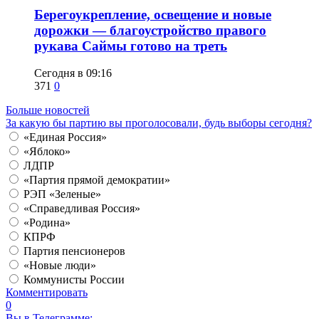
Берегоукрепление, освещение и новые
дорожки — благоустройство правого
рукава Саймы готово на треть
Сегодня в 09:16
371
0
Больше новостей
За какую бы партию вы проголосовали, будь выборы сегодня?
«Единая Россия»
«Яблоко»
ЛДПР
«Партия прямой демократии»
РЭП «Зеленые»
«Справедливая Россия»
«Родина»
КПРФ
Партия пенсионеров
«Новые люди»
Коммунисты России
Комментировать
0
Вы в Телеграмме: