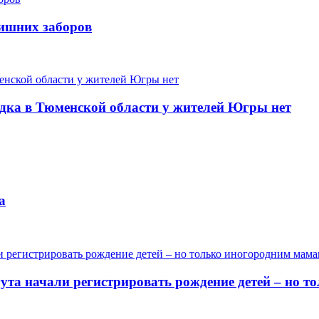
лишних заборов
одка в Тюменской области у жителей Югры нет
а
гута начали регистрировать рождение детей – но 