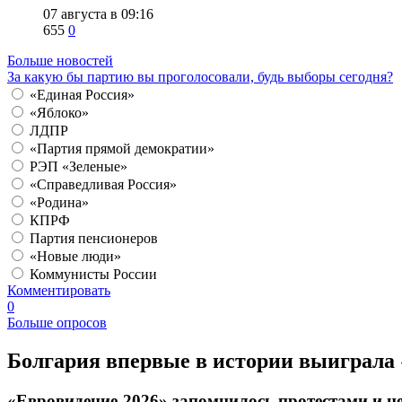
07 августа в 09:16
655
0
Больше новостей
За какую бы партию вы проголосовали, будь выборы сегодня?
«Единая Россия»
«Яблоко»
ЛДПР
«Партия прямой демократии»
РЭП «Зеленые»
«Справедливая Россия»
«Родина»
КПРФ
Партия пенсионеров
«Новые люди»
Коммунисты России
Комментировать
0
Больше опросов
​Болгария впервые в истории выиграла
«Евровидение-2026» запомнилось протестами и 