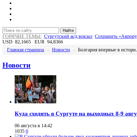
Найти
ГОРЯЧИЕ ТЕМЫ:
Сургутский ж/д вокзал
Сохранить «Аврору
USD
82,1665
EUR
94,8366
Главная страница
→
Новости
→
​Болгария впервые в истори.
Новости
​Куда сходить в Сургуте на выходных 8-9 ав
06 августа в 14:42
1035
0