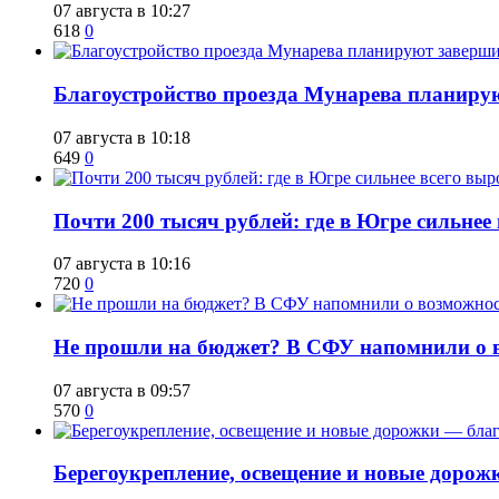
07 августа в 10:27
618
0
Благоустройство проезда Мунарева планирую
07 августа в 10:18
649
0
​Почти 200 тысяч рублей: где в Югре сильне
07 августа в 10:16
720
0
Не прошли на бюджет? В СФУ напомнили о в
07 августа в 09:57
570
0
Берегоукрепление, освещение и новые дорож