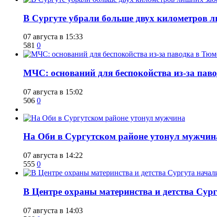
​В Сургуте убрали больше двух километров 
07 августа в 15:33
581
0
​МЧС: оснований для беспокойства из-за пав
07 августа в 15:02
506
0
​На Оби в Сургутском районе утонул мужчин
07 августа в 14:22
555
0
​В Центре охраны материнства и детства Сур
07 августа в 14:03