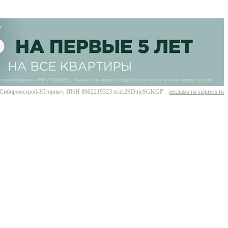
Сибпромстрой-Югория», ИНН 8602219323 erid:2SDnjeSGKGP
реклама на siapress.ru