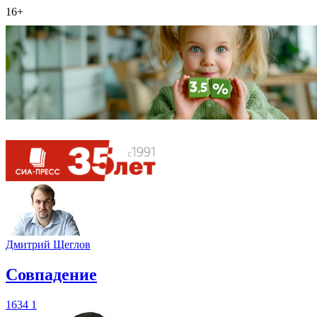
16+
Дмитрий Щеглов
​Совпадение
1634
1