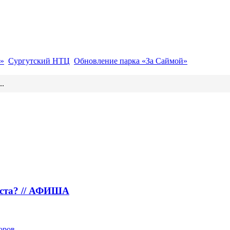
»
Сургутский НТЦ
Обновление парка «За Саймой»
..
густа? // АФИША