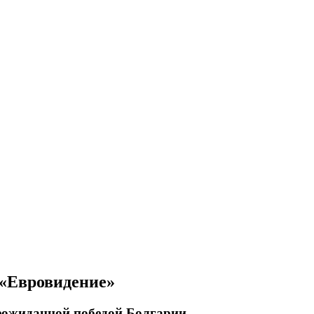
 «Евровидение»
неожиданной победой Болгарии