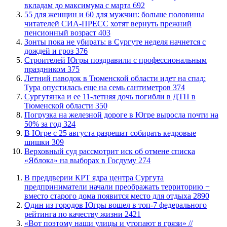
вкладам до максимума с марта
692
​55 для женщин и 60 для мужчин: больше половины
читателей СИА-ПРЕСС хотят вернуть прежний
пенсионный возраст
403
​Зонты пока не убирать: в Сургуте неделя начнется с
дождей и гроз
376
​Строителей Югры поздравили с профессиональным
праздником
375
​Летний паводок в Тюменской области идет на спад:
Тура опустилась еще на семь сантиметров
374
Сургутянка и ее 11-летняя дочь погибли в ДТП в
Тюменской области
350
​Погрузка на железной дороге в Югре выросла почти на
50% за год
324
​В Югре с 25 августа разрешат собирать кедровые
шишки
309
​Верховный суд рассмотрит иск об отмене списка
«Яблока» на выборах в Госдуму
274
​В преддверии КРТ ядра центра Сургута
предприниматели начали преображать территорию −
вместо старого дома появится место для отдыха
2890
Один из городов Югры вошел в топ-7 федерального
рейтинга по качеству жизни
2421
«Вот поэтому наши улицы и утопают в грязи» //