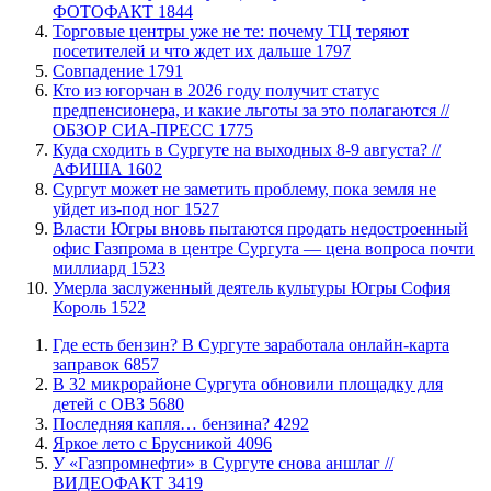
ФОТОФАКТ
1844
Торговые центры уже не те: почему ТЦ теряют
посетителей и что ждет их дальше
1797
​Совпадение
1791
Кто из югорчан в 2026 году получит статус
предпенсионера, и какие льготы за это полагаются //
ОБЗОР СИА-ПРЕСС
1775
​Куда сходить в Сургуте на выходных 8-9 августа? //
АФИША
1602
Сургут может не заметить проблему, пока земля не
уйдет из-под ног
1527
Власти Югры вновь пытаются продать недостроенный
офис Газпрома в центре Сургута — цена вопроса почти
миллиард
1523
​Умерла заслуженный деятель культуры Югры София
Король
1522
​Где есть бензин? В Сургуте заработала онлайн-карта
заправок
6857
В 32 микрорайоне Сургута обновили площадку для
детей с ОВЗ
5680
​Последняя капля… бензина?
4292
Яркое лето с Брусникой
4096
У «Газпромнефти» в Сургуте снова аншлаг //
ВИДЕОФАКТ
3419