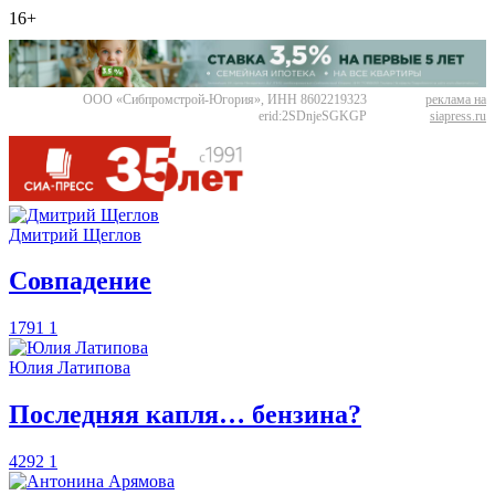
16+
ООО «Сибпромстрой-Югория», ИНН 8602219323
реклама на
erid:2SDnjeSGKGP
siapress.ru
Дмитрий Щеглов
​Совпадение
1791
1
Юлия Латипова
​Последняя капля… бензина?
4292
1