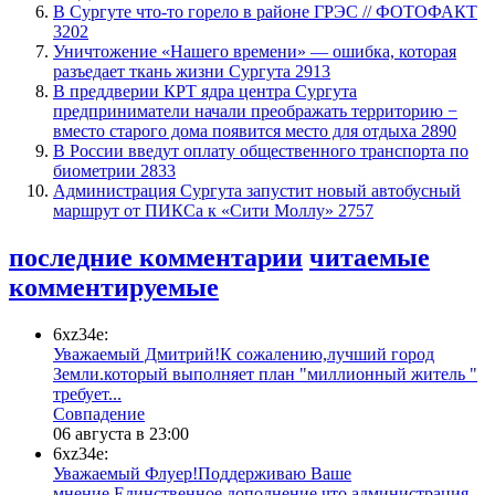
​В Сургуте что-то горело в районе ГРЭС // ФОТОФАКТ
3202
​Уничтожение «Нашего времени» — ошибка, которая
разъедает ткань жизни Сургута
2913
​В преддверии КРТ ядра центра Сургута
предприниматели начали преображать территорию −
вместо старого дома появится место для отдыха
2890
В России введут оплату общественного транспорта по
биометрии
2833
​Администрация Сургута запустит новый автобусный
маршрут от ПИКСа к «Сити Моллу»
2757
последние комментарии
читаемые
комментируемые
6xz34e:
Уважаемый Дмитрий!К сожалению,лучший город
Земли.который выполняет план "миллионный житель "
требует...
​Совпадение
06 августа в 23:00
6xz34e:
Уважаемый Флуер!Поддерживаю Ваше
мнение.Единственное дополнение,что администрация