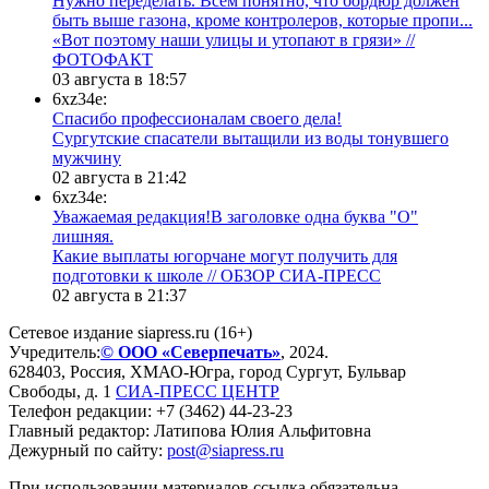
Нужно переделать. Всем понятно, что бордюр должен
быть выше газона, кроме контролеров, которые пропи...
«Вот поэтому наши улицы и утопают в грязи» //
ФОТОФАКТ
03 августа в 18:57
6xz34e:
Спасибо профессионалам своего дела!
Сургутские спасатели вытащили из воды тонувшего
мужчину
02 августа в 21:42
6xz34e:
Уважаемая редакция!В заголовке одна буква "О"
лишняя.
Какие выплаты югорчане могут получить для
подготовки к школе // ОБЗОР СИА-ПРЕСС
02 августа в 21:37
Сетевое издание siapress.ru (16+)
Учредитель:
© ООО «Северпечать»
, 2024.
628403
,
Россия
,
ХМАО-Югра
, город
Сургут
,
Бульвар
Свободы, д. 1
СИА-ПРЕСС ЦЕНТР
Телефон редакции:
+7 (3462) 44-23-23
Главный редактор: Латипова Юлия Альфитовна
Дежурный по сайту:
post@siapress.ru
При использовании материалов ссылка обязательна.