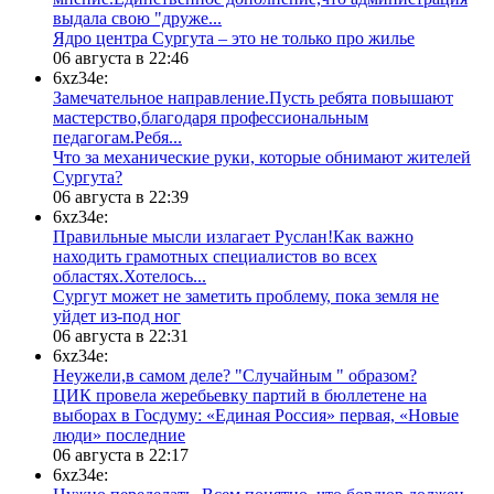
выдала свою "друже...
​Ядро центра Сургута ‒ это не только про жилье
06 августа в 22:46
6xz34e:
Замечательное направление.Пусть ребята повышают
мастерство,благодаря профессиональным
педагогам.Ребя...
​Что за механические руки, которые обнимают жителей
Сургута?
06 августа в 22:39
6xz34e:
Правильные мысли излагает Руслан!Как важно
находить грамотных специалистов во всех
областях.Хотелось...
Сургут может не заметить проблему, пока земля не
уйдет из-под ног
06 августа в 22:31
6xz34e:
Неужели,в самом деле? "Случайным " образом?
ЦИК провела жеребьевку партий в бюллетене на
выборах в Госдуму: «Единая Россия» первая, «Новые
люди» последние
06 августа в 22:17
6xz34e: