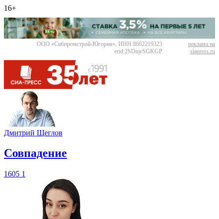
16+
ООО «Сибпромстрой-Югория», ИНН 8602219323
реклама на
erid:2SDnjeSGKGP
siapress.ru
Дмитрий Щеглов
​Совпадение
1605
1