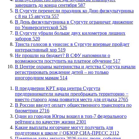
завершить до конца сентября
587
​В Сургуте перенесли праздник ко Дню физкультурника
с 8 на 15 августа
557
​В День физкультурника в Сургуте ограничат движение
по Университетской
526
​В Сургуте убрали больше двух километров лишних
заборов
520
​Триста голосов в унисон: в Сургуте впервые пройдет
интерактивный хор
519
Не прошли на бюджет? В СФУ напомнили о
возможности поступить на платное обучение
517
​В Центре охраны материнства и детства Сургута начали
регистрировать рождение детей – но только
иногородним мамам
514
​В преддверии КРТ ядра центра Сургута
предприниматели начали преображать территорию −
вместо старого дома появится место для отдыха
2765
В России введут оплату общественного транспорта по
биометрии
2716
Один из городов Югры вошел в топ-7 федерального
рейтинга по качеству жизни
2301
Какие выплаты югорчане могут получить для
подготовки к школе // ОБЗОР СИА-ПРЕСС
2112
​Памятные даты августа 2026 года: люди, события,