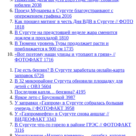
юбилеи
2038
​Проезд Мунарева в Сургуте благоустраивают с
опережением графика
2016
Как прошел митинг в честь Дня ВДВ в Сургуте // ФОТО
1818
В Сургуте на предстоящей неделе жара сменится
дождем и прохладой
1810
В Тюмени уровень Туры продолжает расти и
приближается к 900 см
1735
«Вот поэтому наши улицы и утопают в грязи» //
ФОТОФАКТ
1716
​Где есть бензин? В Сургуте заработала онлайн-карта
заправок
6726
В 32 микрорайоне Сургута обновили площадку для
детей с ОВЗ
5604
​Последняя капля… бензина?
4195
Яркое лето с Брусникой
3987
​У заправки «Газпром» в Сургуте собралась большая
очередь // ФОТОФАКТ
3958
У «Газпромнефти» в Сургуте снова аншлаг //
ВИДЕОФАКТ
3343
​В Сургуте что-то горело в районе ГРЭС // ФОТОФАКТ
3116
​Уничтожение «Нашего времени» — ошибка, которая