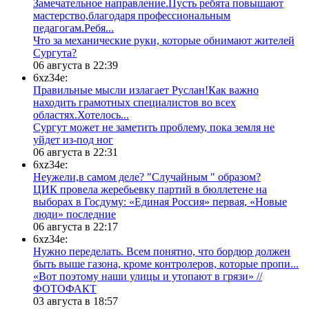
Замечательное направление.Пусть ребята повышают
мастерство,благодаря профессиональным
педагогам.Ребя...
​Что за механические руки, которые обнимают жителей
Сургута?
06 августа в 22:39
6xz34e:
Правильные мысли излагает Руслан!Как важно
находить грамотных специалистов во всех
областях.Хотелось...
Сургут может не заметить проблему, пока земля не
уйдет из-под ног
06 августа в 22:31
6xz34e:
Неужели,в самом деле? "Случайным " образом?
ЦИК провела жеребьевку партий в бюллетене на
выборах в Госдуму: «Единая Россия» первая, «Новые
люди» последние
06 августа в 22:17
6xz34e:
Нужно переделать. Всем понятно, что бордюр должен
быть выше газона, кроме контролеров, которые пропи...
«Вот поэтому наши улицы и утопают в грязи» //
ФОТОФАКТ
03 августа в 18:57