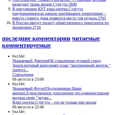
разъедает ткань жизни Сургута
2840
​В преддверии КРТ ядра центра Сургута
предприниматели начали преображать территорию −
вместо старого дома появится место для отдыха
2765
В России введут оплату общественного транспорта по
биометрии
2716
последние комментарии
читаемые
комментируемые
6xz34e:
Уважаемый Дмитрий!К сожалению,лучший город
Земли.который выполняет план "миллионный житель "
требует...
​Совпадение
06 августа в 23:00
6xz34e:
Уважаемый Флуер!Поддерживаю Ваше
мнение.Единственное дополнение,что администрация
выдала свою "друже...
​Ядро центра Сургута ‒ это не только про жилье
06 августа в 22:46
6xz34e: