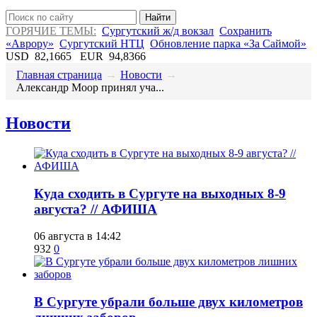
Найти
ГОРЯЧИЕ ТЕМЫ:
Сургутский ж/д вокзал
Сохранить
«Аврору»
Сургутский НТЦ
Обновление парка «За Саймой»
USD
82,1665
EUR
94,8366
Главная страница
→
Новости
→
​Александр Моор принял уча...
Новости
​Куда сходить в Сургуте на выходных 8-9
августа? // АФИША
06 августа в 14:42
932
0
​В Сургуте убрали больше двух километров