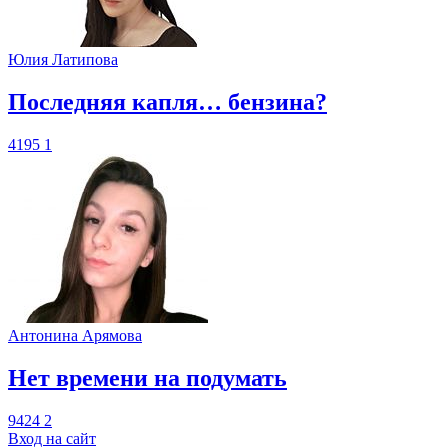
Юлия Латипова
​Последняя капля… бензина?
4195
1
Антонина Арямова
​Нет времени на подумать
9424
2
Вход на сайт