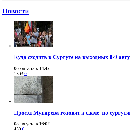
Новости
​Куда сходить в Сургуте на выходных 8-9 ав
06 августа в 14:42
1303
0
​Проезд Мунарева готовят к сдаче, но сургу
08 августа в 16:07
430
0