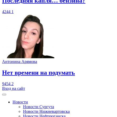
​Последняя капля… бензина?
4244
1
Антонина Арямова
​Нет времени на подумать
9454
2
Вход на сайт
Новости
Новости Сургута
Новости Нижневартовска
Новости Нефтеюганска