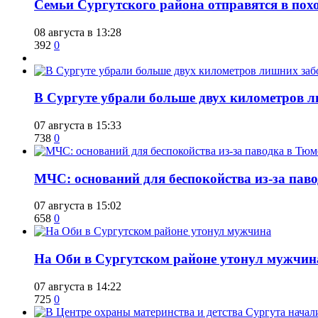
​Семьи Сургутского района отправятся в по
08 августа в 13:28
392
0
​В Сургуте убрали больше двух километров 
07 августа в 15:33
738
0
​МЧС: оснований для беспокойства из-за пав
07 августа в 15:02
658
0
​На Оби в Сургутском районе утонул мужчин
07 августа в 14:22
725
0