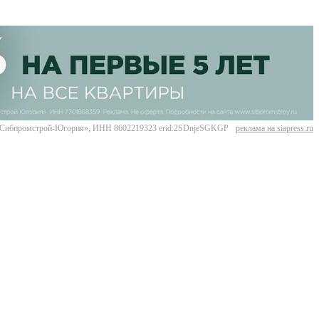
Сибпромстрой-Югория», ИНН 8602219323 erid:2SDnjeSGKGP
реклама на siapress.ru