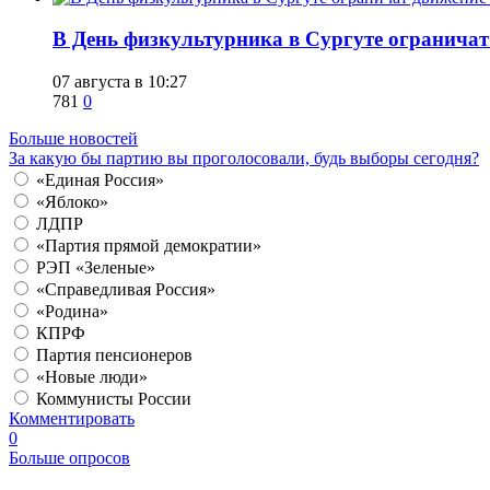
​В День физкультурника в Сургуте ограничат
07 августа в 10:27
781
0
Больше новостей
За какую бы партию вы проголосовали, будь выборы сегодня?
«Единая Россия»
«Яблоко»
ЛДПР
«Партия прямой демократии»
РЭП «Зеленые»
«Справедливая Россия»
«Родина»
КПРФ
Партия пенсионеров
«Новые люди»
Коммунисты России
Комментировать
0
Больше опросов