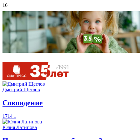
16+
Дмитрий Щеглов
​Совпадение
1714
1
Юлия Латипова