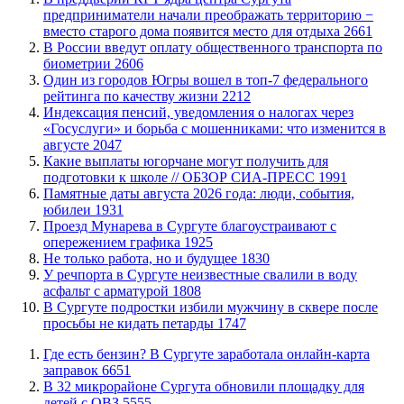
предприниматели начали преображать территорию −
вместо старого дома появится место для отдыха
2661
В России введут оплату общественного транспорта по
биометрии
2606
Один из городов Югры вошел в топ-7 федерального
рейтинга по качеству жизни
2212
​Индексация пенсий, уведомления о налогах через
«Госуслуги» и борьба с мошенниками: что изменится в
августе
2047
Какие выплаты югорчане могут получить для
подготовки к школе // ОБЗОР СИА-ПРЕСС
1991
​Памятные даты августа 2026 года: люди, события,
юбилеи
1931
​Проезд Мунарева в Сургуте благоустраивают с
опережением графика
1925
​Не только работа, но и будущее
1830
​У речпорта в Сургуте неизвестные свалили в воду
асфальт с арматурой
1808
В Сургуте подростки избили мужчину в сквере после
просьбы не кидать петарды
1747
​Где есть бензин? В Сургуте заработала онлайн-карта
заправок
6651
В 32 микрорайоне Сургута обновили площадку для
детей с ОВЗ
5555