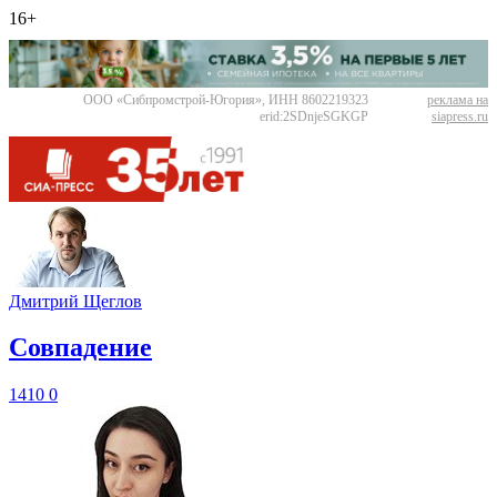
16+
ООО «Сибпромстрой-Югория», ИНН 8602219323
реклама на
erid:2SDnjeSGKGP
siapress.ru
Дмитрий Щеглов
​Совпадение
1410
0