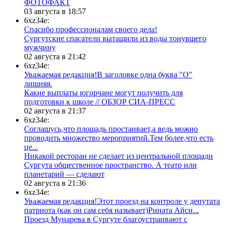
ФОТОФАКТ
03 августа в 18:57
6xz34e:
Спасибо профессионалам своего дела!
Сургутские спасатели вытащили из воды тонувшего
мужчину
02 августа в 21:42
6xz34e:
Уважаемая редакция!В заголовке одна буква "О"
лишняя.
Какие выплаты югорчане могут получить для
подготовки к школе // ОБЗОР СИА-ПРЕСС
02 августа в 21:37
6xz34e:
Соглашусь,что площадь простаивает,а ведь можно
проводить множество мероприятий.Тем более,что есть
це...
​Никакой ресторан не сделает из центральной площади
Сургута общественное пространство. А театр или
планетарий — сделают
02 августа в 21:36
6xz34e:
Уважаемая редакция!Этот проезд на контроле у депутата
патриота (как он сам себя называет)Рината Айси...
​Проезд Мунарева в Сургуте благоустраивают с