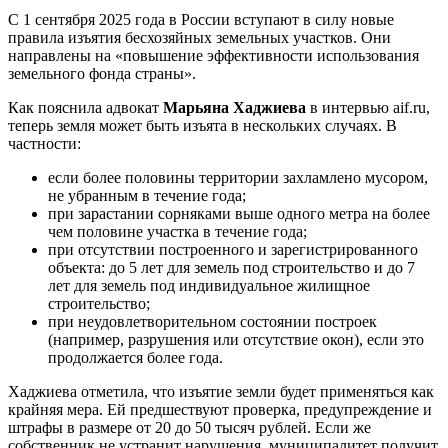
С 1 сентября 2025 года в России вступают в силу новые
правила изъятия бесхозяйных земельных участков. Они
направлены на «повышение эффективности использования
земельного фонда страны».
Как пояснила адвокат
Марьяна Хаджиева
в интервью aif.ru,
теперь земля может быть изъята в нескольких случаях. В
частности:
если более половины территории захламлено мусором,
не убранным в течение года;
при зарастании сорняками выше одного метра на более
чем половине участка в течение года;
при отсутствии построенного и зарегистрированного
объекта: до 5 лет для земель под строительство и до 7
лет для земель под индивидуальное жилищное
строительство;
при неудовлетворительном состоянии построек
(например, разрушения или отсутствие окон), если это
продолжается более года.
Хаджиева отметила, что изъятие земли будет применяться как
крайняя мера. Ей предшествуют проверка, предупреждение и
штрафы в размере от 20 до 50 тысяч рублей. Если же
собственник не устранит нарушения, муниципалитет получит