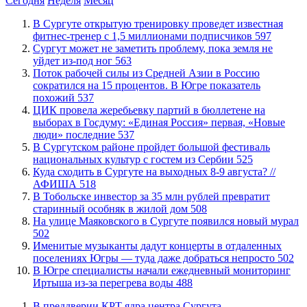
Сегодня
Неделя
Месяц
В Сургуте открытую тренировку проведет известная
фитнес-тренер с 1,5 миллионами подписчиков
597
Сургут может не заметить проблему, пока земля не
уйдет из-под ног
563
Поток рабочей силы из Средней Азии в Россию
сократился на 15 процентов. В Югре показатель
похожий
537
ЦИК провела жеребьевку партий в бюллетене на
выборах в Госдуму: «Единая Россия» первая, «Новые
люди» последние
537
В Сургутском районе пройдет большой фестиваль
национальных культур с гостем из Сербии
525
​Куда сходить в Сургуте на выходных 8-9 августа? //
АФИША
518
В Тобольске инвестор за 35 млн рублей превратит
старинный особняк в жилой дом
508
​На улице Маяковского в Сургуте появился новый мурал
502
Именитые музыканты дадут концерты в отдаленных
поселениях Югры — туда даже добраться непросто
502
В Югре специалисты начали ежедневный мониторинг
Иртыша из-за перегрева воды
488
​В преддверии КРТ ядра центра Сургута