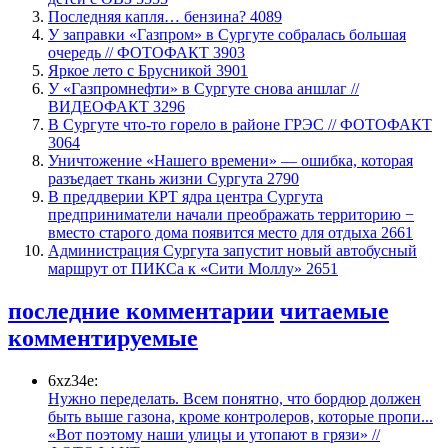
​Последняя капля… бензина?
4089
​У заправки «Газпром» в Сургуте собралась большая
очередь // ФОТОФАКТ
3903
Яркое лето с Брусникой
3901
У «Газпромнефти» в Сургуте снова аншлаг //
ВИДЕОФАКТ
3296
​В Сургуте что-то горело в районе ГРЭС // ФОТОФАКТ
3064
​Уничтожение «Нашего времени» — ошибка, которая
разъедает ткань жизни Сургута
2790
​В преддверии КРТ ядра центра Сургута
предприниматели начали преображать территорию −
вместо старого дома появится место для отдыха
2661
​Администрация Сургута запустит новый автобусный
маршрут от ПИКСа к «Сити Моллу»
2651
последние комментарии
читаемые
комментируемые
6xz34e:
Нужно переделать. Всем понятно, что бордюр должен
быть выше газона, кроме контролеров, которые пропи...
«Вот поэтому наши улицы и утопают в грязи» //