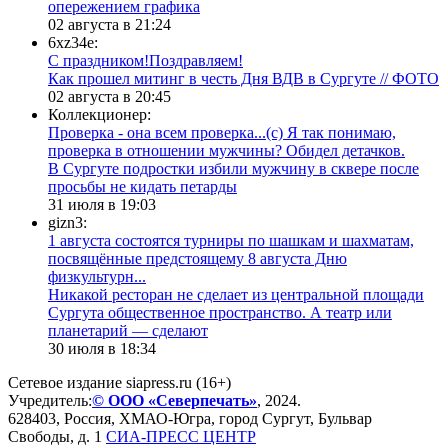
опережением графика
02 августа в 21:24
6xz34e:
С праздником!Поздравляем!
Как прошел митинг в честь Дня ВДВ в Сургуте // ФОТО
02 августа в 20:45
Коллекционер:
Проверка - она всем проверка...(с) Я так понимаю,
проверка в отношении мужчины? Обидел детачков.
В Сургуте подростки избили мужчину в сквере после
просьбы не кидать петарды
31 июля в 19:03
gizn3:
1 августа состоятся турниры по шашкам и шахматам,
посвящённые предстоящему 8 августа Дню
физкультурн...
​Никакой ресторан не сделает из центральной площади
Сургута общественное пространство. А театр или
планетарий — сделают
30 июля в 18:34
Сетевое издание siapress.ru (16+)
Учредитель:
© ООО «Северпечать»
, 2024.
628403
,
Россия
,
ХМАО-Югра
, город
Сургут
,
Бульвар
Свободы, д. 1
СИА-ПРЕСС ЦЕНТР