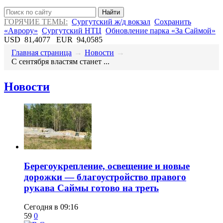
Найти
ГОРЯЧИЕ ТЕМЫ:
Сургутский ж/д вокзал
Сохранить
«Аврору»
Сургутский НТЦ
Обновление парка «За Саймой»
USD
81,4077
EUR
94,0585
Главная страница
→
Новости
→
С сентября властям станет ...
Новости
Берегоукрепление, освещение и новые
дорожки — благоустройство правого
рукава Саймы готово на треть
Сегодня в 09:16
59
0