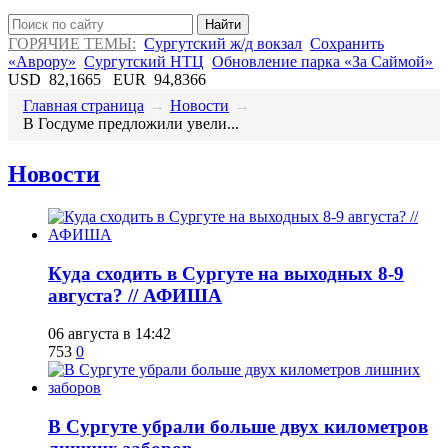
Найти
ГОРЯЧИЕ ТЕМЫ:
Сургутский ж/д вокзал
Сохранить
«Аврору»
Сургутский НТЦ
Обновление парка «За Саймой»
USD
82,1665
EUR
94,8366
Главная страница
→
Новости
→
В Госдуме предложили увели...
Новости
​Куда сходить в Сургуте на выходных 8-9
августа? // АФИША
06 августа в 14:42
753
0
​В Сургуте убрали больше двух километров