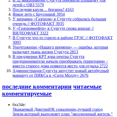
В 32 микрорайоне Сургута обновили площадку для
детей с ОВЗ
5579
​Последняя капля… бензина?
4163
Яркое лето с Брусникой
3954
​У заправки «Газпром» в Сургуте собралась большая
очередь // ФОТОФАКТ
3935
У «Газпромнефти» в Сургуте снова аншлаг //
ВИДЕОФАКТ
3322
​В Сургуте что-то горело в районе ГРЭС // ФОТОФАКТ
3093
​Уничтожение «Нашего времени» — ошибка, которая
разъедает ткань жизни Сургута
2813
​В преддверии КРТ ядра центра Сургута
предприниматели начали преображать территорию −
вместо старого дома появится место для отдыха
2722
​Администрация Сургута запустит новый автобусный
маршрут от ПИКСа к «Сити Моллу»
2676
последние комментарии
читаемые
комментируемые
6xz34e:
Уважаемый Дмитрий!К сожалению,лучший город
Земли.который выполняет план "миллионный житель "