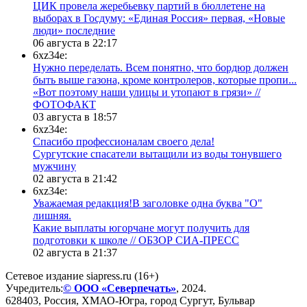
ЦИК провела жеребьевку партий в бюллетене на
выборах в Госдуму: «Единая Россия» первая, «Новые
люди» последние
06 августа в 22:17
6xz34e:
Нужно переделать. Всем понятно, что бордюр должен
быть выше газона, кроме контролеров, которые пропи...
«Вот поэтому наши улицы и утопают в грязи» //
ФОТОФАКТ
03 августа в 18:57
6xz34e:
Спасибо профессионалам своего дела!
Сургутские спасатели вытащили из воды тонувшего
мужчину
02 августа в 21:42
6xz34e:
Уважаемая редакция!В заголовке одна буква "О"
лишняя.
Какие выплаты югорчане могут получить для
подготовки к школе // ОБЗОР СИА-ПРЕСС
02 августа в 21:37
Сетевое издание siapress.ru (16+)
Учредитель:
© ООО «Северпечать»
, 2024.
628403
,
Россия
,
ХМАО-Югра
, город
Сургут
,
Бульвар