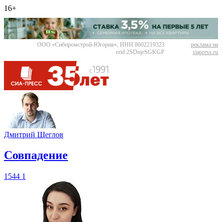
16+
ООО «Сибпромстрой-Югория», ИНН 8602219323
реклама на
erid:2SDnjeSGKGP
siapress.ru
Дмитрий Щеглов
​Совпадение
1544
1