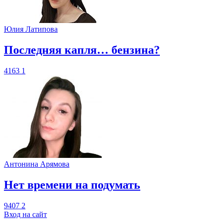
Юлия Латипова
​Последняя капля… бензина?
4163
1
Антонина Арямова
​Нет времени на подумать
9407
2
Вход на сайт