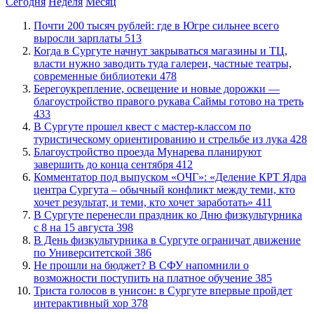
Сегодня
Неделя
Месяц
​Почти 200 тысяч рублей: где в Югре сильнее всего
выросли зарплаты
513
​Когда в Сургуте начнут закрываться магазины и ТЦ,
власти нужно заводить туда галереи, частные театры,
современные библиотеки
478
Берегоукрепление, освещение и новые дорожки —
благоустройство правого рукава Саймы готово на треть
433
В Сургуте прошел квест с мастер-классом по
туристическому ориентированию и стрельбе из лука
428
Благоустройство проезда Мунарева планируют
завершить до конца сентября
412
​Комментатор под выпуском «ОЧГ»: «Деление КРТ Ядра
центра Сургута – обычный конфликт между теми, кто
хочет результат, и теми, кто хочет заработать»
411
​В Сургуте перенесли праздник ко Дню физкультурника
с 8 на 15 августа
398
​В День физкультурника в Сургуте ограничат движение
по Университетской
386
Не прошли на бюджет? В СФУ напомнили о
возможности поступить на платное обучение
385
​Триста голосов в унисон: в Сургуте впервые пройдет
интерактивный хор
378