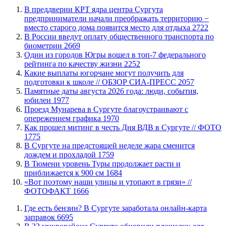
​В преддверии КРТ ядра центра Сургута
предприниматели начали преображать территорию −
вместо старого дома появится место для отдыха
2722
В России введут оплату общественного транспорта по
биометрии
2669
Один из городов Югры вошел в топ-7 федерального
рейтинга по качеству жизни
2252
Какие выплаты югорчане могут получить для
подготовки к школе // ОБЗОР СИА-ПРЕСС
2057
​Памятные даты августа 2026 года: люди, события,
юбилеи
1977
​Проезд Мунарева в Сургуте благоустраивают с
опережением графика
1970
Как прошел митинг в честь Дня ВДВ в Сургуте // ФОТО
1775
В Сургуте на предстоящей неделе жара сменится
дождем и прохладой
1759
В Тюмени уровень Туры продолжает расти и
приближается к 900 см
1684
«Вот поэтому наши улицы и утопают в грязи» //
ФОТОФАКТ
1666
​Где есть бензин? В Сургуте заработала онлайн-карта
заправок
6695