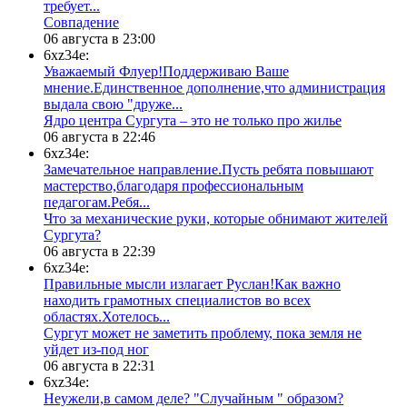
требует...
​Совпадение
06 августа в 23:00
6xz34e:
Уважаемый Флуер!Поддерживаю Ваше
мнение.Единственное дополнение,что администрация
выдала свою "друже...
​Ядро центра Сургута ‒ это не только про жилье
06 августа в 22:46
6xz34e:
Замечательное направление.Пусть ребята повышают
мастерство,благодаря профессиональным
педагогам.Ребя...
​Что за механические руки, которые обнимают жителей
Сургута?
06 августа в 22:39
6xz34e:
Правильные мысли излагает Руслан!Как важно
находить грамотных специалистов во всех
областях.Хотелось...
Сургут может не заметить проблему, пока земля не
уйдет из-под ног
06 августа в 22:31
6xz34e:
Неужели,в самом деле? "Случайным " образом?