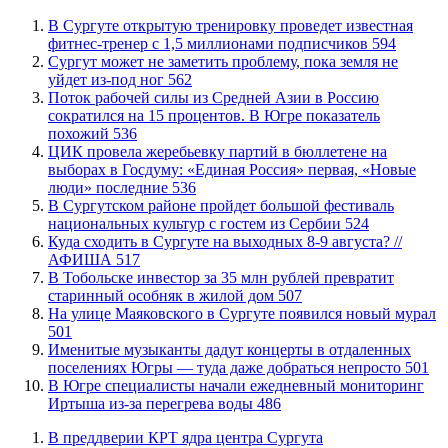
В Сургуте открытую тренировку проведет известная
фитнес-тренер с 1,5 миллионами подписчиков
594
Сургут может не заметить проблему, пока земля не
уйдет из-под ног
562
Поток рабочей силы из Средней Азии в Россию
сократился на 15 процентов. В Югре показатель
похожий
536
ЦИК провела жеребьевку партий в бюллетене на
выборах в Госдуму: «Единая Россия» первая, «Новые
люди» последние
536
В Сургутском районе пройдет большой фестиваль
национальных культур с гостем из Сербии
524
​Куда сходить в Сургуте на выходных 8-9 августа? //
АФИША
517
В Тобольске инвестор за 35 млн рублей превратит
старинный особняк в жилой дом
507
​На улице Маяковского в Сургуте появился новый мурал
501
Именитые музыканты дадут концерты в отдаленных
поселениях Югры — туда даже добраться непросто
501
В Югре специалисты начали ежедневный мониторинг
Иртыша из-за перегрева воды
486
​В преддверии КРТ ядра центра Сургута