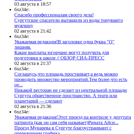
03 августа в 18:57
6xz34e:
Спасибо профессионалам своего дела!
Сургутские спасатели вытащили из воды тонувшего
мужчину
02 августа в 21:42
6xz34e:
Уважаемая редакция!В заголовке одна буква "О"
лишняя.
Какие выплаты югорчане могут получить для
подготовки к школе // ОБЗОР СИА-ПРЕСС
02 августа в 21:37
6xz34e:
Соглашусь,что площадь простаивает,а ведь можно
проводить множество мероприятий.Тем более,что есть
це...
​Никакой ресторан не сделает из центральной площади
Сургута общественное пространство. А театр или
планетарий — сделают
02 августа в 21:36
6xz34e:
Уважаемая редакция!Этот проезд на контроле у депутата
патриота (как он сам себя называет)Рината Айси...
​Проезд Мунарева в Сургуте благоустраивают с
опережением графика