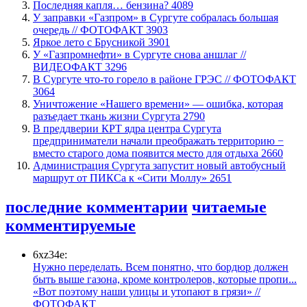
​Последняя капля… бензина?
4089
​У заправки «Газпром» в Сургуте собралась большая
очередь // ФОТОФАКТ
3903
Яркое лето с Брусникой
3901
У «Газпромнефти» в Сургуте снова аншлаг //
ВИДЕОФАКТ
3296
​В Сургуте что-то горело в районе ГРЭС // ФОТОФАКТ
3064
​Уничтожение «Нашего времени» — ошибка, которая
разъедает ткань жизни Сургута
2790
​В преддверии КРТ ядра центра Сургута
предприниматели начали преображать территорию −
вместо старого дома появится место для отдыха
2660
​Администрация Сургута запустит новый автобусный
маршрут от ПИКСа к «Сити Моллу»
2651
последние комментарии
читаемые
комментируемые
6xz34e:
Нужно переделать. Всем понятно, что бордюр должен
быть выше газона, кроме контролеров, которые пропи...
«Вот поэтому наши улицы и утопают в грязи» //
ФОТОФАКТ