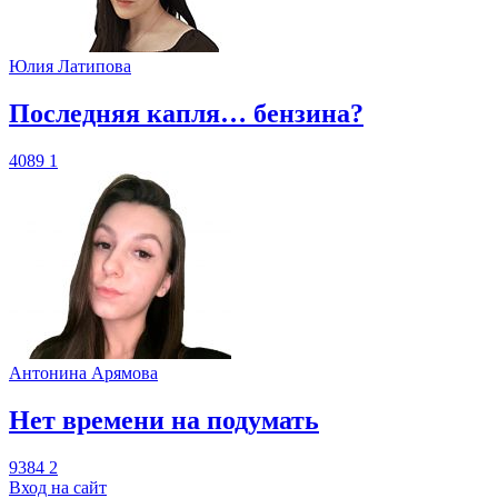
Юлия Латипова
​Последняя капля… бензина?
4089
1
Антонина Арямова
​Нет времени на подумать
9384
2
Вход на сайт