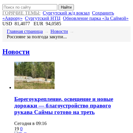
Найти
ГОРЯЧИЕ ТЕМЫ:
Сургутский ж/д вокзал
Сохранить
«Аврору»
Сургутский НТЦ
Обновление парка «За Саймой»
USD
81,4077
EUR
94,0585
Главная страница
→
Новости
→
Россияне за полгода закупи...
Новости
Берегоукрепление, освещение и новые
дорожки — благоустройство правого
рукава Саймы готово на треть
Сегодня в 09:16
19
0