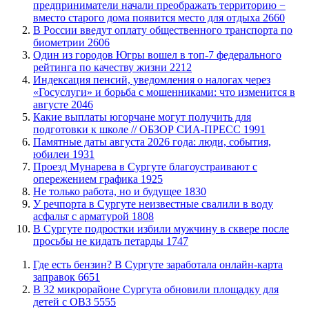
предприниматели начали преображать территорию −
вместо старого дома появится место для отдыха
2660
В России введут оплату общественного транспорта по
биометрии
2606
Один из городов Югры вошел в топ-7 федерального
рейтинга по качеству жизни
2212
​Индексация пенсий, уведомления о налогах через
«Госуслуги» и борьба с мошенниками: что изменится в
августе
2046
Какие выплаты югорчане могут получить для
подготовки к школе // ОБЗОР СИА-ПРЕСС
1991
​Памятные даты августа 2026 года: люди, события,
юбилеи
1931
​Проезд Мунарева в Сургуте благоустраивают с
опережением графика
1925
​Не только работа, но и будущее
1830
​У речпорта в Сургуте неизвестные свалили в воду
асфальт с арматурой
1808
В Сургуте подростки избили мужчину в сквере после
просьбы не кидать петарды
1747
​Где есть бензин? В Сургуте заработала онлайн-карта
заправок
6651
В 32 микрорайоне Сургута обновили площадку для
детей с ОВЗ
5555