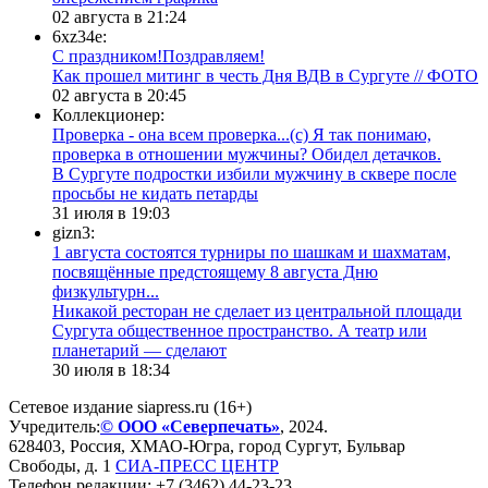
02 августа в 21:24
6xz34e:
С праздником!Поздравляем!
Как прошел митинг в честь Дня ВДВ в Сургуте // ФОТО
02 августа в 20:45
Коллекционер:
Проверка - она всем проверка...(с) Я так понимаю,
проверка в отношении мужчины? Обидел детачков.
В Сургуте подростки избили мужчину в сквере после
просьбы не кидать петарды
31 июля в 19:03
gizn3:
1 августа состоятся турниры по шашкам и шахматам,
посвящённые предстоящему 8 августа Дню
физкультурн...
​Никакой ресторан не сделает из центральной площади
Сургута общественное пространство. А театр или
планетарий — сделают
30 июля в 18:34
Сетевое издание siapress.ru (16+)
Учредитель:
© ООО «Северпечать»
, 2024.
628403
,
Россия
,
ХМАО-Югра
, город
Сургут
,
Бульвар
Свободы, д. 1
СИА-ПРЕСС ЦЕНТР
Телефон редакции:
+7 (3462) 44-23-23