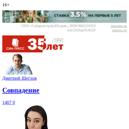
16+
ООО «Сибпромстрой-Югория», ИНН 8602219323
реклама на
erid:2SDnjeSGKGP
siapress.ru
Дмитрий Щеглов
​Совпадение
1407
0