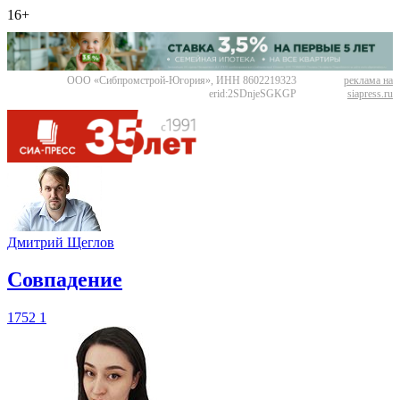
16+
ООО «Сибпромстрой-Югория», ИНН 8602219323
реклама на
erid:2SDnjeSGKGP
siapress.ru
Дмитрий Щеглов
​Совпадение
1752
1