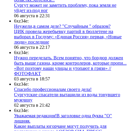
Сургут может не заметить проблему, пока земля не
уйдет из-под ног
06 августа в 22:31
6xz34e:
Неужели,в самом деле? "Случайным " образом?
ЦИК провела жеребьевку партий в бюллетене на
выборах в Госдуму: «Единая Россия» первая, «Новые
люди» последние
06 августа в 22:17
6xz34e:
Нужно переделать. Всем понятно, что бордюр должен
быть выше газона, кроме контролеров, которые пропи...
«Вот поэтому наши улицы и утопают в грязи» //
ФОТОФАКТ
03 августа в 18:57
6xz34e:
Спасибо профессионалам своего дела!
Сургутские спасатели вытащили из воды тонувшего
мужчину
02 августа в 21:42
6xz34e:
Уважаемая редакция!В заголовке одна буква "О"
лишняя.
Какие выплаты югорчане могут получить для