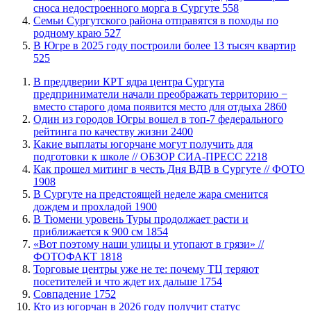
сноса недостроенного морга в Сургуте
558
​Семьи Сургутского района отправятся в походы по
родному краю
527
​В Югре в 2025 году построили более 13 тысяч квартир
525
​В преддверии КРТ ядра центра Сургута
предприниматели начали преображать территорию −
вместо старого дома появится место для отдыха
2860
Один из городов Югры вошел в топ-7 федерального
рейтинга по качеству жизни
2400
Какие выплаты югорчане могут получить для
подготовки к школе // ОБЗОР СИА-ПРЕСС
2218
Как прошел митинг в честь Дня ВДВ в Сургуте // ФОТО
1908
В Сургуте на предстоящей неделе жара сменится
дождем и прохладой
1900
В Тюмени уровень Туры продолжает расти и
приближается к 900 см
1854
«Вот поэтому наши улицы и утопают в грязи» //
ФОТОФАКТ
1818
Торговые центры уже не те: почему ТЦ теряют
посетителей и что ждет их дальше
1754
​Совпадение
1752
Кто из югорчан в 2026 году получит статус