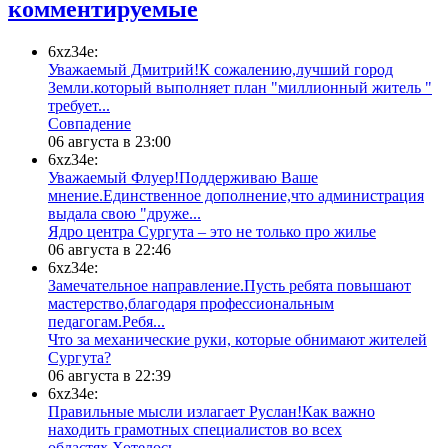
комментируемые
6xz34e:
Уважаемый Дмитрий!К сожалению,лучший город
Земли.который выполняет план "миллионный житель "
требует...
​Совпадение
06 августа в 23:00
6xz34e:
Уважаемый Флуер!Поддерживаю Ваше
мнение.Единственное дополнение,что администрация
выдала свою "друже...
​Ядро центра Сургута ‒ это не только про жилье
06 августа в 22:46
6xz34e:
Замечательное направление.Пусть ребята повышают
мастерство,благодаря профессиональным
педагогам.Ребя...
​Что за механические руки, которые обнимают жителей
Сургута?
06 августа в 22:39
6xz34e:
Правильные мысли излагает Руслан!Как важно
находить грамотных специалистов во всех
областях.Хотелось...