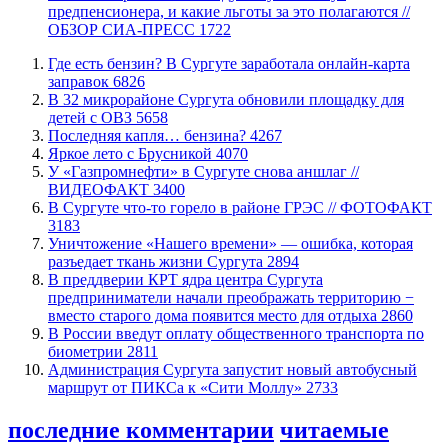
предпенсионера, и какие льготы за это полагаются //
ОБЗОР СИА-ПРЕСС
1722
​Где есть бензин? В Сургуте заработала онлайн-карта
заправок
6826
В 32 микрорайоне Сургута обновили площадку для
детей с ОВЗ
5658
​Последняя капля… бензина?
4267
Яркое лето с Брусникой
4070
У «Газпромнефти» в Сургуте снова аншлаг //
ВИДЕОФАКТ
3400
​В Сургуте что-то горело в районе ГРЭС // ФОТОФАКТ
3183
​Уничтожение «Нашего времени» — ошибка, которая
разъедает ткань жизни Сургута
2894
​В преддверии КРТ ядра центра Сургута
предприниматели начали преображать территорию −
вместо старого дома появится место для отдыха
2860
В России введут оплату общественного транспорта по
биометрии
2811
​Администрация Сургута запустит новый автобусный
маршрут от ПИКСа к «Сити Моллу»
2733
последние комментарии
читаемые