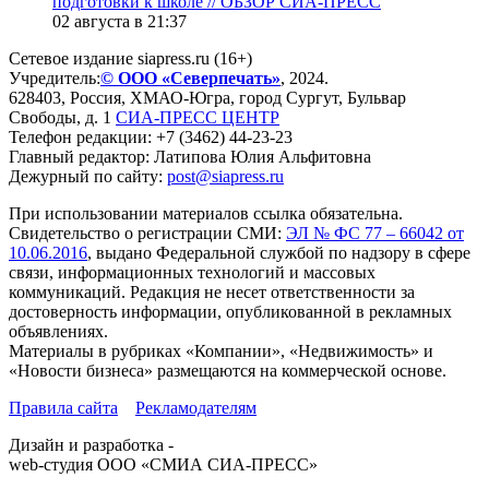
подготовки к школе // ОБЗОР СИА-ПРЕСС
02 августа в 21:37
Сетевое издание siapress.ru (16+)
Учредитель:
© ООО «Северпечать»
, 2024.
628403
,
Россия
,
ХМАО-Югра
, город
Сургут
,
Бульвар
Свободы, д. 1
СИА-ПРЕСС ЦЕНТР
Телефон редакции:
+7 (3462) 44-23-23
Главный редактор: Латипова Юлия Альфитовна
Дежурный по сайту:
post@siapress.ru
При использовании материалов ссылка обязательна.
Свидетельство о регистрации СМИ:
ЭЛ № ФС 77 – 66042 от
10.06.2016
, выдано Федеральной службой по надзору в сфере
связи, информационных технологий и массовых
коммуникаций. Редакция не несет ответственности за
достоверность информации, опубликованной в рекламных
объявлениях.
Материалы в рубриках «Компании», «Недвижимость» и
«Новости бизнеса» размещаются на коммерческой основе.
Правила сайта
Рекламодателям
Дизайн и разработка -
web-студия ООО «СМИА СИА-ПРЕСС»