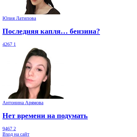
Юлия Латипова
​Последняя капля… бензина?
4267
1
Антонина Арямова
​Нет времени на подумать
9467
2
Вход на сайт