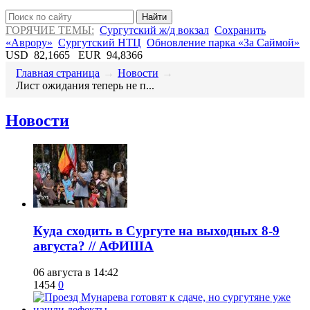
Найти
ГОРЯЧИЕ ТЕМЫ:
Сургутский ж/д вокзал
Сохранить
«Аврору»
Сургутский НТЦ
Обновление парка «За Саймой»
USD
82,1665
EUR
94,8366
Главная страница
→
Новости
→
​Лист ожидания теперь не п...
Новости
​Куда сходить в Сургуте на выходных 8-9
августа? // АФИША
06 августа в 14:42
1454
0