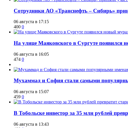
Сотрудники АО «Транснефть – Сибирь» приня
06 августа в 17:15
400
0
​На улице Маяковского в Сургуте появился 
06 августа в 16:05
474
0
​Мухаммад и София стали самыми популярн
06 августа в 15:07
459
0
В Тобольске инвестор за 35 млн рублей прев
06 августа в 13:43