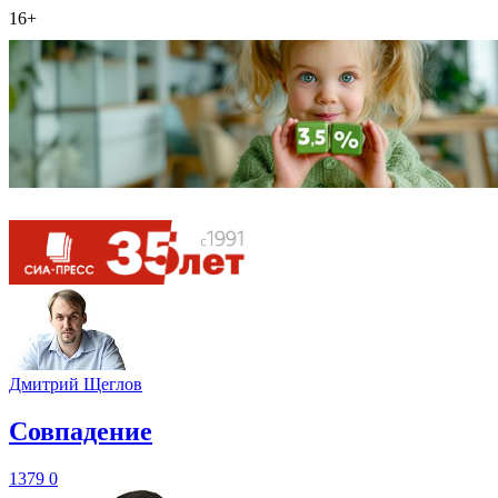
16+
Дмитрий Щеглов
​Совпадение
1379
0