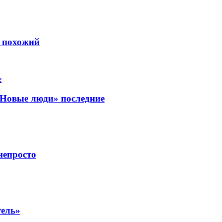
ь похожий
«Новые люди» последние
непросто
тель»