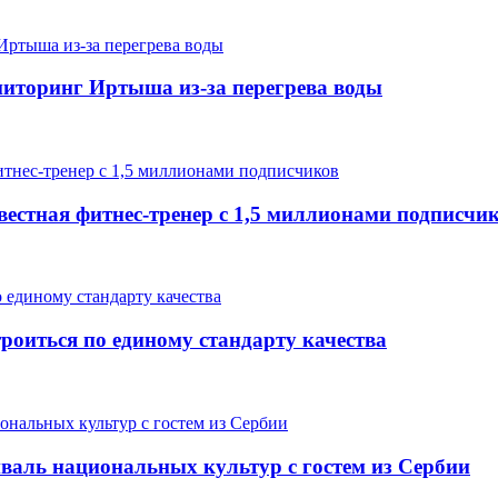
иторинг Иртыша из-за перегрева воды
вестная фитнес-тренер с 1,5 миллионами подписчи
роиться по единому стандарту качества
валь национальных культур с гостем из Сербии