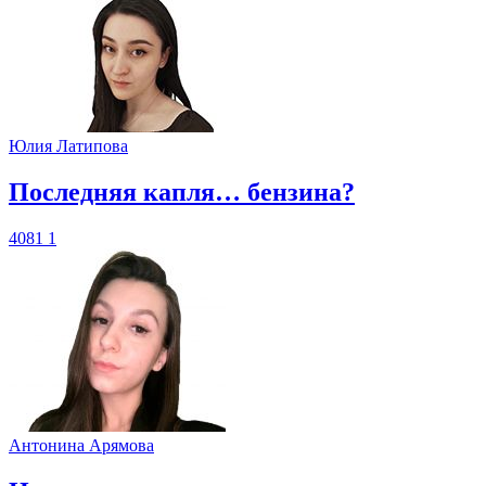
Юлия Латипова
​Последняя капля… бензина?
4081
1
Антонина Арямова