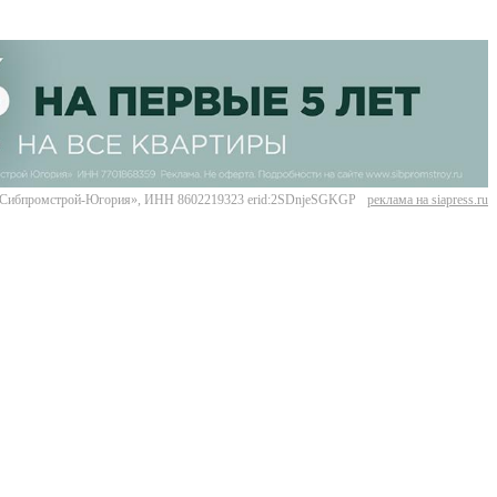
Сибпромстрой-Югория», ИНН 8602219323 erid:2SDnjeSGKGP
реклама на siapress.ru