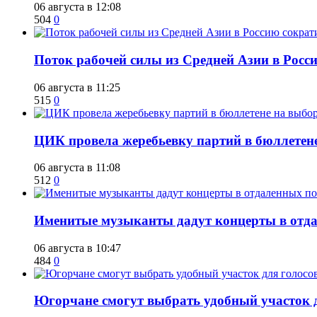
06 августа в 12:08
504
0
Поток рабочей силы из Средней Азии в Росс
06 августа в 11:25
515
0
ЦИК провела жеребьевку партий в бюллетене
06 августа в 11:08
512
0
Именитые музыканты дадут концерты в отда
06 августа в 10:47
484
0
Югорчане смогут выбрать удобный участок 