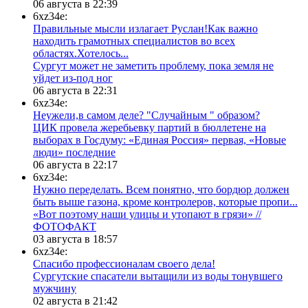
06 августа в 22:39
6xz34e:
Правильные мысли излагает Руслан!Как важно
находить грамотных специалистов во всех
областях.Хотелось...
Сургут может не заметить проблему, пока земля не
уйдет из-под ног
06 августа в 22:31
6xz34e:
Неужели,в самом деле? "Случайным " образом?
ЦИК провела жеребьевку партий в бюллетене на
выборах в Госдуму: «Единая Россия» первая, «Новые
люди» последние
06 августа в 22:17
6xz34e:
Нужно переделать. Всем понятно, что бордюр должен
быть выше газона, кроме контролеров, которые пропи...
«Вот поэтому наши улицы и утопают в грязи» //
ФОТОФАКТ
03 августа в 18:57
6xz34e:
Спасибо профессионалам своего дела!
Сургутские спасатели вытащили из воды тонувшего
мужчину
02 августа в 21:42