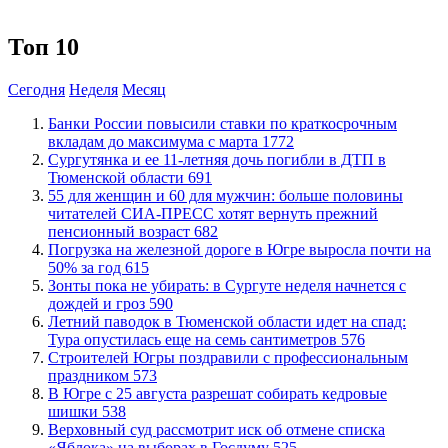
Топ 10
Сегодня
Неделя
Месяц
​Банки России повысили ставки по краткосрочным
вкладам до максимума с марта
1772
Сургутянка и ее 11-летняя дочь погибли в ДТП в
Тюменской области
691
​55 для женщин и 60 для мужчин: больше половины
читателей СИА-ПРЕСС хотят вернуть прежний
пенсионный возраст
682
​Погрузка на железной дороге в Югре выросла почти на
50% за год
615
​Зонты пока не убирать: в Сургуте неделя начнется с
дождей и гроз
590
​Летний паводок в Тюменской области идет на спад:
Тура опустилась еще на семь сантиметров
576
​Строителей Югры поздравили с профессиональным
праздником
573
​В Югре с 25 августа разрешат собирать кедровые
шишки
538
​Верховный суд рассмотрит иск об отмене списка
«Яблока» на выборах в Госдуму
525