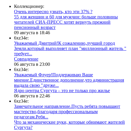
Коллекционер:
Очень интересно узнать, кто эти 37% ?
​55 для женщин и 60 для мужчин: больше половины
читателей СИА-ПРЕСС хотят вернуть прежний
пенсионный возраст
09 августа в 18:46
6xz34e:
Уважаемый Дмитрий!К сожалению,лучший город
Земли.который выполняет план "миллионный житель "
требует...
​Совпадение
06 августа в 23:00
6xz34e:
Уважаемый Флуер!Поддерживаю Ваше
мнение.Единственное дополнение,что администрация
выдала свою "друже...
​Ядро центра Сургута ‒ это не только про жилье
06 августа в 22:46
6xz34e:
Замечательное направление.Пусть ребята повышают
мастерство,благодаря профессиональным
педагогам.Ребя...
​Что за механические руки, которые обнимают жителей
Сургута?