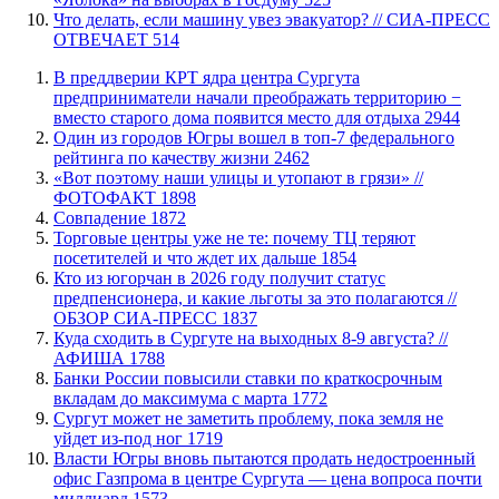
​Что делать, если машину увез эвакуатор? // СИА-ПРЕСС
ОТВЕЧАЕТ
514
​В преддверии КРТ ядра центра Сургута
предприниматели начали преображать территорию −
вместо старого дома появится место для отдыха
2944
Один из городов Югры вошел в топ-7 федерального
рейтинга по качеству жизни
2462
«Вот поэтому наши улицы и утопают в грязи» //
ФОТОФАКТ
1898
​Совпадение
1872
Торговые центры уже не те: почему ТЦ теряют
посетителей и что ждет их дальше
1854
Кто из югорчан в 2026 году получит статус
предпенсионера, и какие льготы за это полагаются //
ОБЗОР СИА-ПРЕСС
1837
​Куда сходить в Сургуте на выходных 8-9 августа? //
АФИША
1788
​Банки России повысили ставки по краткосрочным
вкладам до максимума с марта
1772
Сургут может не заметить проблему, пока земля не
уйдет из-под ног
1719
Власти Югры вновь пытаются продать недостроенный
офис Газпрома в центре Сургута — цена вопроса почти
миллиард
1573