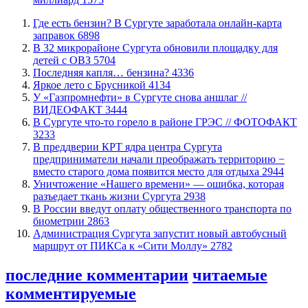
​Где есть бензин? В Сургуте заработала онлайн-карта
заправок
6898
В 32 микрорайоне Сургута обновили площадку для
детей с ОВЗ
5704
​Последняя капля… бензина?
4336
Яркое лето с Брусникой
4134
У «Газпромнефти» в Сургуте снова аншлаг //
ВИДЕОФАКТ
3444
​В Сургуте что-то горело в районе ГРЭС // ФОТОФАКТ
3233
​В преддверии КРТ ядра центра Сургута
предприниматели начали преображать территорию −
вместо старого дома появится место для отдыха
2944
​Уничтожение «Нашего времени» — ошибка, которая
разъедает ткань жизни Сургута
2938
В России введут оплату общественного транспорта по
биометрии
2863
​Администрация Сургута запустит новый автобусный
маршрут от ПИКСа к «Сити Моллу»
2782
последние комментарии
читаемые
комментируемые