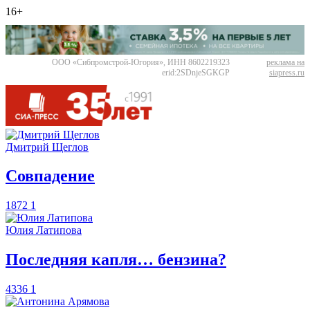
16+
ООО «Сибпромстрой-Югория», ИНН 8602219323
реклама на
erid:2SDnjeSGKGP
siapress.ru
Дмитрий Щеглов
​Совпадение
1872
1
Юлия Латипова
​Последняя капля… бензина?
4336
1