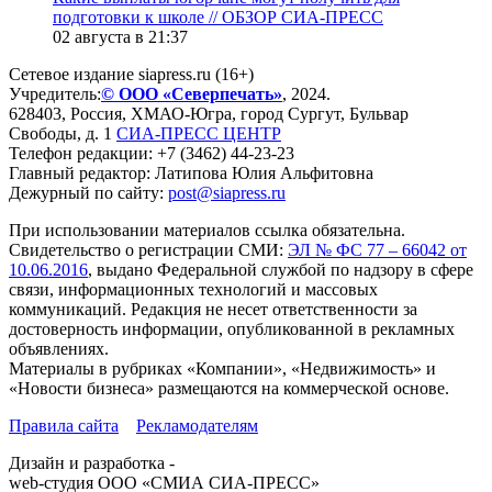
подготовки к школе // ОБЗОР СИА-ПРЕСС
02 августа в 21:37
Сетевое издание siapress.ru (16+)
Учредитель:
© ООО «Северпечать»
, 2024.
628403
,
Россия
,
ХМАО-Югра
, город
Сургут
,
Бульвар
Свободы, д. 1
СИА-ПРЕСС ЦЕНТР
Телефон редакции:
+7 (3462) 44-23-23
Главный редактор: Латипова Юлия Альфитовна
Дежурный по сайту:
post@siapress.ru
При использовании материалов ссылка обязательна.
Свидетельство о регистрации СМИ:
ЭЛ № ФС 77 – 66042 от
10.06.2016
, выдано Федеральной службой по надзору в сфере
связи, информационных технологий и массовых
коммуникаций. Редакция не несет ответственности за
достоверность информации, опубликованной в рекламных
объявлениях.
Материалы в рубриках «Компании», «Недвижимость» и
«Новости бизнеса» размещаются на коммерческой основе.
Правила сайта
Рекламодателям
Дизайн и разработка -
web-студия ООО «СМИА СИА-ПРЕСС»