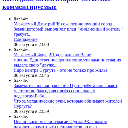
комментируемые
6xz34e:
Уважаемый Дмитрий!К сожалению,лучший город
Земли.который выполняет план "миллионный житель "
требует...
​Совпадение
06 августа в 23:00
6xz34e:
Уважаемый Флуер!Поддерживаю Ваше
мнение.Единственное дополнение,что администрация
выдала свою "друже...
​Ядро центра Сургута ‒ это не только про жилье
06 августа в 22:46
6xz34e:
Замечательное направление.Пусть ребята повышают
мастерство,благодаря профессиональным
педагогам.Ребя...
​Что за механические руки, которые обнимают жителей
Сургута?
06 августа в 22:39
6xz34e:
Правильные мысли излагает Руслан!Как важно
находить грамотных специалистов во всех