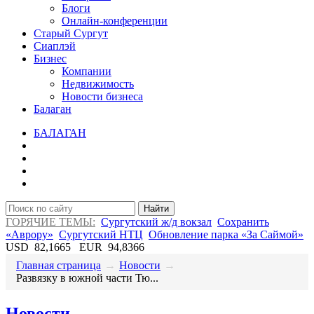
Блоги
Онлайн-конференции
Старый Сургут
Сиаплэй
Бизнес
Компании
Недвижимость
Новости бизнеса
Балаган
БАЛАГАН
Найти
ГОРЯЧИЕ ТЕМЫ:
Сургутский ж/д вокзал
Сохранить
«Аврору»
Сургутский НТЦ
Обновление парка «За Саймой»
USD
82,1665
EUR
94,8366
Главная страница
→
Новости
→
​Развязку в южной части Тю...
Новости