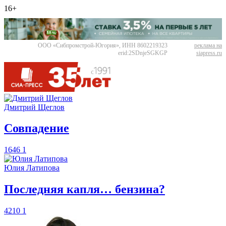
16+
ООО «Сибпромстрой-Югория», ИНН 8602219323
реклама на
erid:2SDnjeSGKGP
siapress.ru
Дмитрий Щеглов
​Совпадение
1646
1
Юлия Латипова
​Последняя капля… бензина?
4210
1