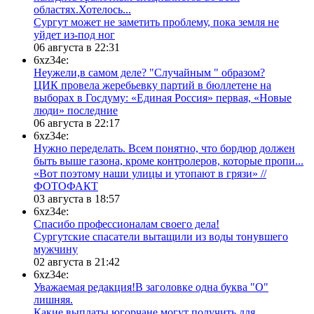
областях.Хотелось...
Сургут может не заметить проблему, пока земля не
уйдет из-под ног
06 августа в 22:31
6xz34e:
Неужели,в самом деле? "Случайным " образом?
ЦИК провела жеребьевку партий в бюллетене на
выборах в Госдуму: «Единая Россия» первая, «Новые
люди» последние
06 августа в 22:17
6xz34e:
Нужно переделать. Всем понятно, что бордюр должен
быть выше газона, кроме контролеров, которые пропи...
«Вот поэтому наши улицы и утопают в грязи» //
ФОТОФАКТ
03 августа в 18:57
6xz34e:
Спасибо профессионалам своего дела!
Сургутские спасатели вытащили из воды тонувшего
мужчину
02 августа в 21:42
6xz34e:
Уважаемая редакция!В заголовке одна буква "О"
лишняя.
Какие выплаты югорчане могут получить для