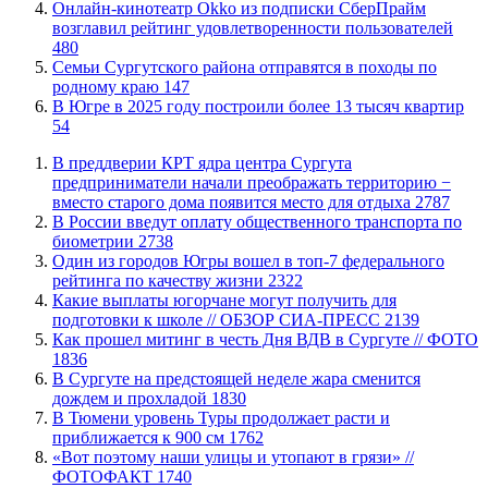
​Онлайн-кинотеатр Okko из подписки СберПрайм
возглавил рейтинг удовлетворенности пользователей
480
​Семьи Сургутского района отправятся в походы по
родному краю
147
​В Югре в 2025 году построили более 13 тысяч квартир
54
​В преддверии КРТ ядра центра Сургута
предприниматели начали преображать территорию −
вместо старого дома появится место для отдыха
2787
В России введут оплату общественного транспорта по
биометрии
2738
Один из городов Югры вошел в топ-7 федерального
рейтинга по качеству жизни
2322
Какие выплаты югорчане могут получить для
подготовки к школе // ОБЗОР СИА-ПРЕСС
2139
Как прошел митинг в честь Дня ВДВ в Сургуте // ФОТО
1836
В Сургуте на предстоящей неделе жара сменится
дождем и прохладой
1830
В Тюмени уровень Туры продолжает расти и
приближается к 900 см
1762
«Вот поэтому наши улицы и утопают в грязи» //
ФОТОФАКТ
1740