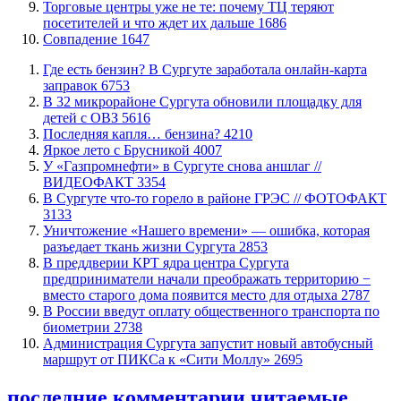
Торговые центры уже не те: почему ТЦ теряют
посетителей и что ждет их дальше
1686
​Совпадение
1647
​Где есть бензин? В Сургуте заработала онлайн-карта
заправок
6753
В 32 микрорайоне Сургута обновили площадку для
детей с ОВЗ
5616
​Последняя капля… бензина?
4210
Яркое лето с Брусникой
4007
У «Газпромнефти» в Сургуте снова аншлаг //
ВИДЕОФАКТ
3354
​В Сургуте что-то горело в районе ГРЭС // ФОТОФАКТ
3133
​Уничтожение «Нашего времени» — ошибка, которая
разъедает ткань жизни Сургута
2853
​В преддверии КРТ ядра центра Сургута
предприниматели начали преображать территорию −
вместо старого дома появится место для отдыха
2787
В России введут оплату общественного транспорта по
биометрии
2738
​Администрация Сургута запустит новый автобусный
маршрут от ПИКСа к «Сити Моллу»
2695
последние комментарии
читаемые