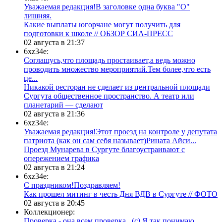
Уважаемая редакция!В заголовке одна буква "О"
лишняя.
Какие выплаты югорчане могут получить для
подготовки к школе // ОБЗОР СИА-ПРЕСС
02 августа в 21:37
6xz34e:
Соглашусь,что площадь простаивает,а ведь можно
проводить множество мероприятий.Тем более,что есть
це...
​Никакой ресторан не сделает из центральной площади
Сургута общественное пространство. А театр или
планетарий — сделают
02 августа в 21:36
6xz34e:
Уважаемая редакция!Этот проезд на контроле у депутата
патриота (как он сам себя называет)Рината Айси...
​Проезд Мунарева в Сургуте благоустраивают с
опережением графика
02 августа в 21:24
6xz34e:
С праздником!Поздравляем!
Как прошел митинг в честь Дня ВДВ в Сургуте // ФОТО
02 августа в 20:45
Коллекционер:
Проверка - она всем проверка...(с) Я так понимаю,