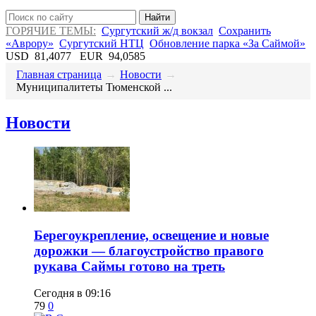
Найти
ГОРЯЧИЕ ТЕМЫ:
Сургутский ж/д вокзал
Сохранить
«Аврору»
Сургутский НТЦ
Обновление парка «За Саймой»
USD
81,4077
EUR
94,0585
Главная страница
→
Новости
→
​Муниципалитеты Тюменской ...
Новости
Берегоукрепление, освещение и новые
дорожки — благоустройство правого
рукава Саймы готово на треть
Сегодня в 09:16
79
0