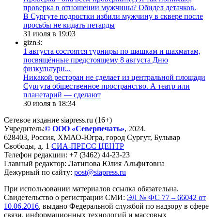
проверка в отношении мужчины? Обидел детачков.
В Сургуте подростки избили мужчину в сквере после
просьбы не кидать петарды
31 июля в 19:03
gizn3:
1 августа состоятся турниры по шашкам и шахматам,
посвящённые предстоящему 8 августа Дню
физкультурн...
​Никакой ресторан не сделает из центральной площади
Сургута общественное пространство. А театр или
планетарий — сделают
30 июля в 18:34
Сетевое издание siapress.ru (16+)
Учредитель:
© ООО «Северпечать»
, 2024.
628403
,
Россия
,
ХМАО-Югра
, город
Сургут
,
Бульвар
Свободы, д. 1
СИА-ПРЕСС ЦЕНТР
Телефон редакции:
+7 (3462) 44-23-23
Главный редактор: Латипова Юлия Альфитовна
Дежурный по сайту:
post@siapress.ru
При использовании материалов ссылка обязательна.
Свидетельство о регистрации СМИ:
ЭЛ № ФС 77 – 66042 от
10.06.2016
, выдано Федеральной службой по надзору в сфере
связи, информационных технологий и массовых