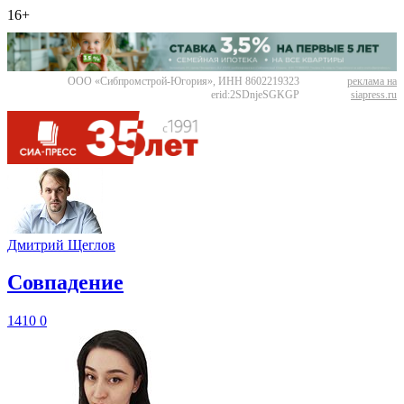
16+
ООО «Сибпромстрой-Югория», ИНН 8602219323
реклама на
erid:2SDnjeSGKGP
siapress.ru
Дмитрий Щеглов
​Совпадение
1410
0