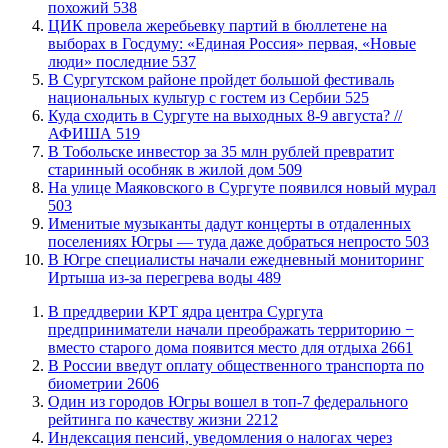
похожий
538
ЦИК провела жеребьевку партий в бюллетене на
выборах в Госдуму: «Единая Россия» первая, «Новые
люди» последние
537
В Сургутском районе пройдет большой фестиваль
национальных культур с гостем из Сербии
525
​Куда сходить в Сургуте на выходных 8-9 августа? //
АФИША
519
В Тобольске инвестор за 35 млн рублей превратит
старинный особняк в жилой дом
509
​На улице Маяковского в Сургуте появился новый мурал
503
Именитые музыканты дадут концерты в отдаленных
поселениях Югры — туда даже добраться непросто
503
В Югре специалисты начали ежедневный мониторинг
Иртыша из-за перегрева воды
489
​В преддверии КРТ ядра центра Сургута
предприниматели начали преображать территорию −
вместо старого дома появится место для отдыха
2661
В России введут оплату общественного транспорта по
биометрии
2606
Один из городов Югры вошел в топ-7 федерального
рейтинга по качеству жизни
2212
​Индексация пенсий, уведомления о налогах через