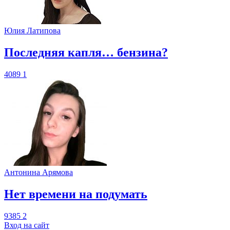
Юлия Латипова
​Последняя капля… бензина?
4089
1
Антонина Арямова
​Нет времени на подумать
9385
2
Вход на сайт