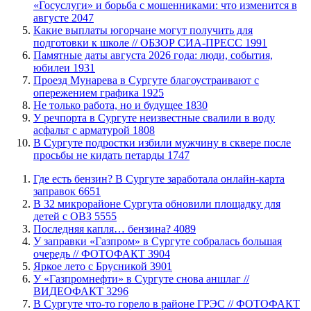
«Госуслуги» и борьба с мошенниками: что изменится в
августе
2047
Какие выплаты югорчане могут получить для
подготовки к школе // ОБЗОР СИА-ПРЕСС
1991
​Памятные даты августа 2026 года: люди, события,
юбилеи
1931
​Проезд Мунарева в Сургуте благоустраивают с
опережением графика
1925
​Не только работа, но и будущее
1830
​У речпорта в Сургуте неизвестные свалили в воду
асфальт с арматурой
1808
В Сургуте подростки избили мужчину в сквере после
просьбы не кидать петарды
1747
​Где есть бензин? В Сургуте заработала онлайн-карта
заправок
6651
В 32 микрорайоне Сургута обновили площадку для
детей с ОВЗ
5555
​Последняя капля… бензина?
4089
​У заправки «Газпром» в Сургуте собралась большая
очередь // ФОТОФАКТ
3904
Яркое лето с Брусникой
3901
У «Газпромнефти» в Сургуте снова аншлаг //
ВИДЕОФАКТ
3296
​В Сургуте что-то горело в районе ГРЭС // ФОТОФАКТ