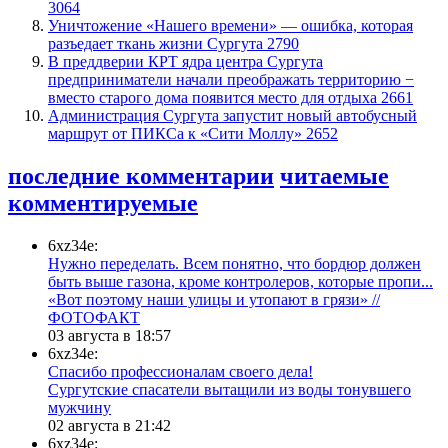
3064
​Уничтожение «Нашего времени» — ошибка, которая
разъедает ткань жизни Сургута
2790
​В преддверии КРТ ядра центра Сургута
предприниматели начали преображать территорию −
вместо старого дома появится место для отдыха
2661
​Администрация Сургута запустит новый автобусный
маршрут от ПИКСа к «Сити Моллу»
2652
последние комментарии
читаемые
комментируемые
6xz34e:
Нужно переделать. Всем понятно, что бордюр должен
быть выше газона, кроме контролеров, которые пропи...
«Вот поэтому наши улицы и утопают в грязи» //
ФОТОФАКТ
03 августа в 18:57
6xz34e:
Спасибо профессионалам своего дела!
Сургутские спасатели вытащили из воды тонувшего
мужчину
02 августа в 21:42
6xz34e: