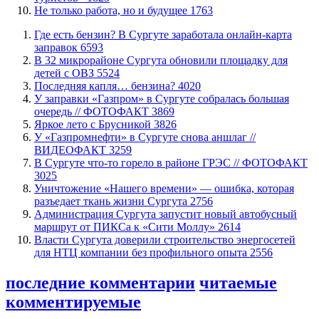
​Не только работа, но и будущее
1763
​Где есть бензин? В Сургуте заработала онлайн-карта
заправок
6593
В 32 микрорайоне Сургута обновили площадку для
детей с ОВЗ
5524
​Последняя капля… бензина?
4020
​У заправки «Газпром» в Сургуте собралась большая
очередь // ФОТОФАКТ
3869
Яркое лето с Брусникой
3826
У «Газпромнефти» в Сургуте снова аншлаг //
ВИДЕОФАКТ
3259
​В Сургуте что-то горело в районе ГРЭС // ФОТОФАКТ
3025
​Уничтожение «Нашего времени» — ошибка, которая
разъедает ткань жизни Сургута
2756
​Администрация Сургута запустит новый автобусный
маршрут от ПИКСа к «Сити Моллу»
2614
Власти Сургута доверили строительство энергосетей
для НТЦ компании без профильного опыта
2556
последние комментарии
читаемые
комментируемые