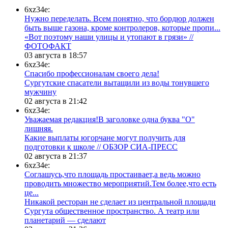
6xz34e:
Нужно переделать. Всем понятно, что бордюр должен
быть выше газона, кроме контролеров, которые пропи...
«Вот поэтому наши улицы и утопают в грязи» //
ФОТОФАКТ
03 августа в 18:57
6xz34e:
Спасибо профессионалам своего дела!
Сургутские спасатели вытащили из воды тонувшего
мужчину
02 августа в 21:42
6xz34e:
Уважаемая редакция!В заголовке одна буква "О"
лишняя.
Какие выплаты югорчане могут получить для
подготовки к школе // ОБЗОР СИА-ПРЕСС
02 августа в 21:37
6xz34e:
Соглашусь,что площадь простаивает,а ведь можно
проводить множество мероприятий.Тем более,что есть
це...
​Никакой ресторан не сделает из центральной площади
Сургута общественное пространство. А театр или
планетарий — сделают