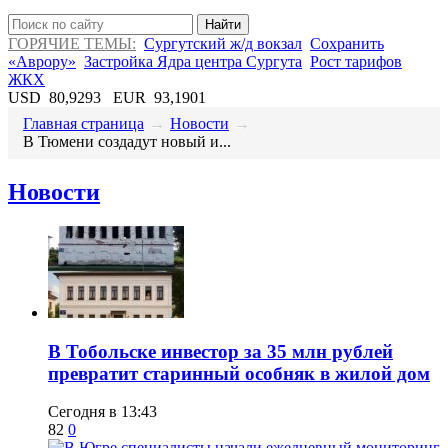
Найти
ГОРЯЧИЕ ТЕМЫ:
Сургутский ж/д вокзал
Сохранить
«Аврору»
Застройка Ядра центра Сургута
Рост тарифов
ЖКХ
USD
80,9293
EUR
93,1901
Главная страница
→
Новости
→
​В Тюмени создадут новый и...
Новости
В Тобольске инвестор за 35 млн рублей
превратит старинный особняк в жилой дом
Сегодня в 13:43
82
0