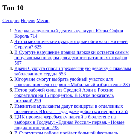
Топ 10
Сегодня
Неделя
Месяц
​Умерла заслуженный деятель культуры Югры София
Король
714
​Что за механические руки, которые обнимают жителей
Сургута?
625
В Сургуте нарушение правил парковки остается самым
популярным поводом для административных штрафов
567
​Врачи Сургута спасли трехмесячную девочку с тяжелым
заболеванием сердца
553
Югорчане смогут выбрать удобный участок для
голосования через сервис «Мобильный избиратель»
285
Поток рабочей силы из Средней Азии в Россию
сократился на 15 процентов. В Югре показатель
похожий
259
Именитые музыканты дадут концерты в отдаленных
поселениях Югры — туда даже добраться непросто
255
ЦИК провела жеребьевку партий в бюллетене на
выборах в Госдуму: «Единая Россия» первая, «Новые
люди» последние
238
В Сургутском районе пройдет большой фестиваль