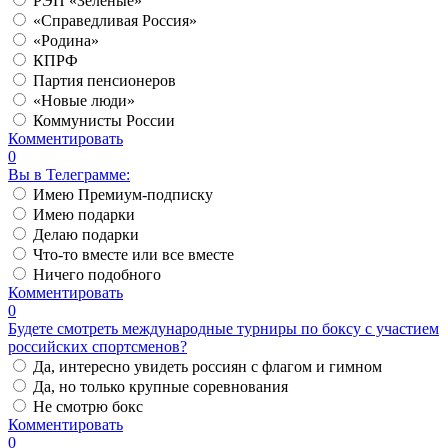
РЭП «Зеленые»
«Справедливая Россия»
«Родина»
КПРФ
Партия пенсионеров
«Новые люди»
Коммунисты России
Комментировать
0
Вы в Телеграмме:
Имею Премиум-подписку
Имею подарки
Делаю подарки
Что-то вместе или все вместе
Ничего подобного
Комментировать
0
Будете смотреть международные турниры по боксу с участием
российских спортсменов?
Да, интересно увидеть россиян с флагом и гимном
Да, но только крупные соревнования
Не смотрю бокс
Комментировать
0