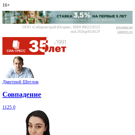
16+
ООО «Сибпромстрой-Югория», ИНН 8602219323
реклама на
erid:2SDnjeSGKGP
siapress.ru
Дмитрий Щеглов
​Совпадение
1125
0