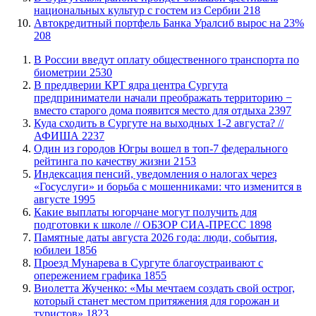
национальных культур с гостем из Сербии
218
​Автокредитный портфель Банка Уралсиб вырос на 23%
208
В России введут оплату общественного транспорта по
биометрии
2530
​В преддверии КРТ ядра центра Сургута
предприниматели начали преображать территорию −
вместо старого дома появится место для отдыха
2397
​Куда сходить в Сургуте на выходных 1-2 августа? //
АФИША
2237
Один из городов Югры вошел в топ-7 федерального
рейтинга по качеству жизни
2153
​Индексация пенсий, уведомления о налогах через
«Госуслуги» и борьба с мошенниками: что изменится в
августе
1995
Какие выплаты югорчане могут получить для
подготовки к школе // ОБЗОР СИА-ПРЕСС
1898
​Памятные даты августа 2026 года: люди, события,
юбилеи
1856
​Проезд Мунарева в Сургуте благоустраивают с
опережением графика
1855
Виолетта Жученко: «Мы мечтаем создать свой острог,
который станет местом притяжения для горожан и
туристов»
1823