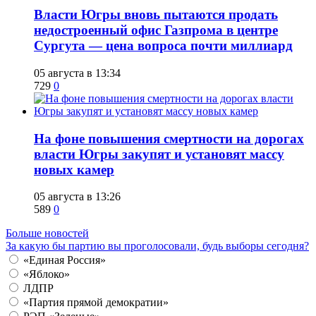
Власти Югры вновь пытаются продать
недостроенный офис Газпрома в центре
Сургута — цена вопроса почти миллиард
05 августа в 13:34
729
0
На фоне повышения смертности на дорогах
власти Югры закупят и установят массу
новых камер
05 августа в 13:26
589
0
Больше новостей
За какую бы партию вы проголосовали, будь выборы сегодня?
«Единая Россия»
«Яблоко»
ЛДПР
«Партия прямой демократии»