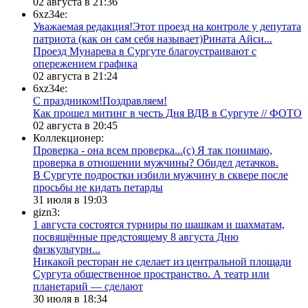
02 августа в 21:36
6xz34e:
Уважаемая редакция!Этот проезд на контроле у депутата
патриота (как он сам себя называет)Рината Айси...
​Проезд Мунарева в Сургуте благоустраивают с
опережением графика
02 августа в 21:24
6xz34e:
С праздником!Поздравляем!
Как прошел митинг в честь Дня ВДВ в Сургуте // ФОТО
02 августа в 20:45
Коллекционер:
Проверка - она всем проверка...(с) Я так понимаю,
проверка в отношении мужчины? Обидел детачков.
В Сургуте подростки избили мужчину в сквере после
просьбы не кидать петарды
31 июля в 19:03
gizn3:
1 августа состоятся турниры по шашкам и шахматам,
посвящённые предстоящему 8 августа Дню
физкультурн...
​Никакой ресторан не сделает из центральной площади
Сургута общественное пространство. А театр или
планетарий — сделают
30 июля в 18:34