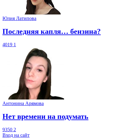
Юлия Латипова
​Последняя капля… бензина?
4019
1
Антонина Арямова
​Нет времени на подумать
9350
2
Вход на сайт